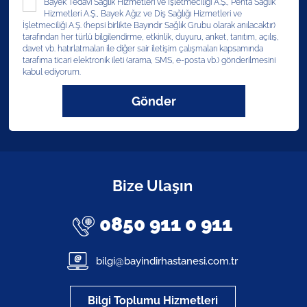
Bayek Tedavi Sağlık Hizmetleri ve İşletmeciliği A.Ş., Penta Sağlık
Hizmetleri A.Ş., Bayek Ağız ve Diş Sağlığı Hizmetleri ve
İşletmeciliği A.Ş. (hepsi birlikte Bayındır Sağlık Grubu olarak anılacaktır)
tarafından her türlü bilgilendirme, etkinlik, duyuru, anket, tanıtım, açılış,
davet vb. hatırlatmaları ile diğer sair iletişim çalışmaları kapsamında
tarafıma ticari elektronik ileti (arama, SMS, e-posta vb.) gönderilmesini
kabul ediyorum.
Gönder
Bize Ulaşın
0850 911 0 911
bilgi@bayindirhastanesi.com.tr
Bilgi Toplumu Hizmetleri