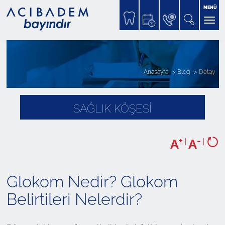
MENÜ
Anasayfa
Blog
Detay
SAĞLIK KÖŞESİ
+
-
A
|
A
|
Glokom Nedir? Glokom
Belirtileri Nelerdir?