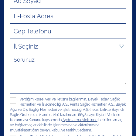
Verdiğim kişisel veri ve iletişim bilgilerimin, Bayek Tedavi Sağlık
Hizmetleri ve İşletmeciliği A.Ş., Penta Sağlık Hizmetleri A.Ş., Bayek
Ağız ve Diş Sağlığı Hizmetleri ve İşletmeciliği A.Ş. (hepsi birlikte Bayındır
Sağlık Grubu olarak anılacaktır) tarafından, 6698 sayılı Kişisel Verilerin
Korunması Kanunu kapsamında
Aydınlatma Metninde
belirtilen amaç
ve bağlı amaçlar dahilinde işlenmesine ve aktarılmasına
muvafakatettiğimi beyan, kabul ve taahhüt ederim.