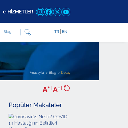
e-HİZMETLER
Blog
TR
EN
Anasayfa
Blog
Detay
+
-
A
|
A
|
Popüler Makaleler