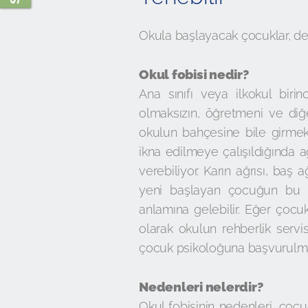
Okula başlayacak çocuklar, ders 
Okul fobisi nedir?
Ana sınıfı veya ilkokul biri
olmaksızın, öğretmeni ve diğe
okulun bahçesine bile girmek
ikna edilmeye çalışıldığında 
verebiliyor. Karın ağrısı, baş 
yeni başlayan çocuğun bu tü
anlamına gelebilir. Eğer çocu
olarak okulun rehberlik servi
çocuk psikoloğuna başvurulma
Nedenleri nelerdir?
Okul fobisinin nedenleri, çoc