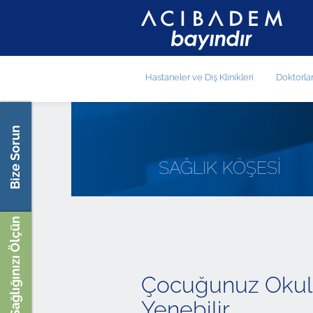
Hastaneler ve Diş Klinikleri
Doktorla
Bize Sorun
SAĞLIK KÖŞESİ
Sağlığınızı Ölçün
Çocuğunuz Okul 
Yenebilir