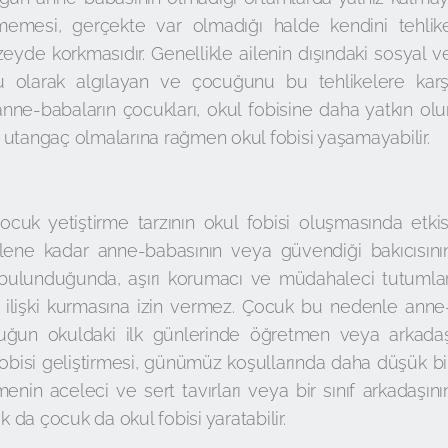
emesi, gerçekte var olmadığı halde kendini tehlik
zeyde korkmasıdır. Genellikle ailenin dışındaki sosyal v
olu olarak algılayan ve çocuğunu bu tehlikelere karş
nne-babaların çocukları, okul fobisine daha yatkın olur
 utangaç olmalarına rağmen okul fobisi yaşamayabilir.
cuk yetiştirme tarzının okul fobisi oluşmasında etkis
elene kadar anne-babasının veya güvendiği bakıcısını
a bulunduğunda, aşırı korumacı ve müdahaleci tutumlar
ilişki kurmasına izin vermez. Çocuk bu nedenle anne
ocuğun okuldaki ilk günlerinde öğretmen veya arkada
fobisi geliştirmesi, günümüz koşullarında daha düşük bi
enin aceleci ve sert tavırları veya bir sınıf arkadaşını
k da çocuk da okul fobisi yaratabilir.