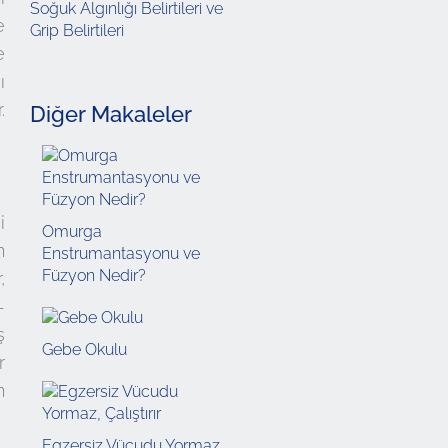
Soğuk Algınlığı Belirtileri ve
e
Grip Belirtileri
e
ı
.
Diğer Makaleler
i
Omurga
n
Enstrumantasyonu ve
Füzyon Nedir?
,
-
ş
Gebe Okulu
r
n
Egzersiz Vücudu Yormaz,