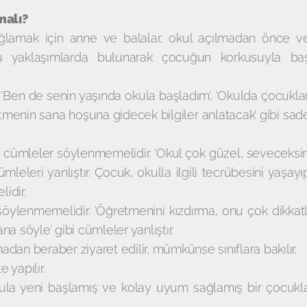
malı?
amak için anne ve balalar, okul açılmadan önce v
u yaklaşımlarda bulunarak çocuğun korkusuyla ba
. ‘Ben de senin yaşında okula başladım’, ‘Okulda çocuklar
retmenin sana hoşuna gidecek bilgiler anlatacak’ gibi sad
cümleler söylenmemelidir. ‘Okul çok güzel, seveceksin
mleleri yanlıştır. Çocuk, okulla ilgili tecrübesini yaşayı
lidir.
ylenmemelidir. ‘Öğretmenini kızdırma, onu çok dikkatl
ana söyle’ gibi cümleler yanlıştır.
dan beraber ziyaret edilir, mümkünse sınıflara bakılır.
e yapılır.
ula yeni başlamış ve kolay uyum sağlamış bir çocukl