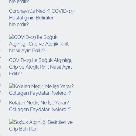
Coronavirüs Nedir? COVID-19
Hastalığının Belirtileri
Nelerdir?
ı
n
n
COVID-19 İle Soğuk Algınlığı,
r
Grip ve Alerjik Rinit Nasıl Ayırt
Edilir?
a
u
m
r
Kolajen Nedir, Ne İşe Yarar?
Collagen Faydaları Nelerdir?
ı