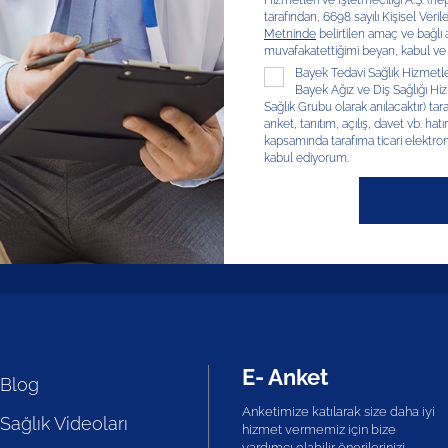
Hizmetleri ve İşletmeciliği A.Ş. (hep
tarafından, 6698 sayılı Kişisel V
Metninde
belirtilen amaç ve bağlı
muvafakatettiğimi beyan, kabul ve
Bayek Tedavi Sağlık Hizmetleri
Bayek Ağız ve Diş Sağlığı Hizm
Sağlık Grubu olarak anılacaktır) tar
anket, tanıtım, açılış, davet vb. hatır
kapsamında tarafıma ticari elektron
kabul ediyorum.
E- Anket
Blog
Anketimize katılarak size daha iyi
Sağlık Videoları
hizmet vermemiz için bize
yardımcı olabilir önerilerinizi