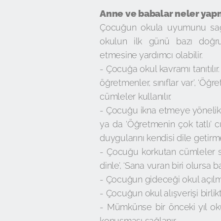
Anne ve babalar neler yap
Çocuğun okula uyumunu sağl
okulun ilk günü bazı doğr
etmesine yardımcı olabilir.
- Çocuğa okul kavramı tanıtılır
öğretmenler, sınıflar var’, ‘Öğ
cümleler kullanılır.
- Çocuğu ikna etmeye yönelik 
ya da ‘Öğretmenin çok tatlı’ cü
duygularını kendisi dile getirme
- Çocuğu korkutan cümleler sö
dinle’, ‘Sana vuran biri olursa b
- Çocuğun gideceği okul açılma
- Çocuğun okul alışverişi birlikt
- Mümkünse bir önceki yıl ok
konuşması sağlanır.