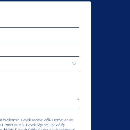
şim bilgilerimin, Bayek Tedavi Sağlık Hizmetleri ve
ık Hizmetleri A.Ş., Bayek Ağız ve Diş Sağlığı