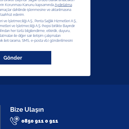
si birlikte Bayındır Sağlık Grubu olarak anılacaktır)
erilerin Korunması Kanunu kapsamında
Aydınlatma
 amaçlar dahilinde işlenmesine ve aktarılmasına
 taahhüt ederim.
 ve İşletmeciliği A.Ş., Penta Sağlık Hizmetleri A.Ş.,
etleri ve İşletmeciliği A.Ş. (hepsi birlikte Bayındır
afından her türlü bilgilendirme, etkinlik, duyuru,
latmaları ile diğer sair iletişim çalışmaları
ik ileti (arama, SMS, e-posta vb.) gönderilmesini
Gönder
Bize Ulaşın
0850 911 0 911