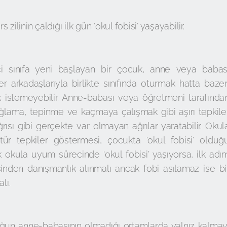
zilinin çaldığı ilk gün ‘okul fobisi’ yaşayabilir.
nci sınıfa yeni başlayan bir çocuk, anne veya babas
r arkadaşlarıyla birlikte sınıfında oturmak hatta baze
 istemeyebilir. Anne-babası veya öğretmeni tarafında
ağlama, tepinme ve kaçmaya çalışmak gibi aşırı tepkile
ağrısı gibi gerçekte var olmayan ağrılar yaratabilir. Okul
r tepkiler göstermesi, çocukta ‘okul fobisi’ olduğ
k okula uyum sürecinde ‘okul fobisi’ yaşıyorsa, ilk adı
sinden danışmanlık alınmalı ancak fobi aşılamaz ise bi
lı.
uğun anne-babasının olmadığı ortamlarda yalnız kalmay