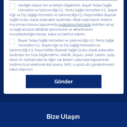
Verdiğim kişisel veri ve iletişim bilgilerimin, Bayek Tedavi Sağlık
Hizmetleri ve İşletmeciliği A.Ş., Penta Sağlık Hizmetleri A.Ş., Bayek
Ağız ve Diş Sağlığı Hizmetleri ve İşletmeciliği A.Ş. (hepsi birlikte Bayındır
Sağlık Grubu olarak anılacaktır) tarafından, 6698 sayılı Kişisel Verilerin
Korunması Kanunu kapsamında
Aydınlatma Metninde
belirtilen amaç
ve bağlı amaçlar dahilinde işlenmesine ve aktarılmasına
muvafakatettiğimi beyan, kabul ve taahhüt ederim.
Bayek Tedavi Sağlık Hizmetleri ve İşletmeciliği A.Ş., Penta Sağlık
Hizmetleri A.Ş., Bayek Ağız ve Diş Sağlığı Hizmetleri ve
İşletmeciliği A.Ş. (hepsi birlikte Bayındır Sağlık Grubu olarak anılacaktır)
tarafından her türlü bilgilendirme, etkinlik, duyuru, anket, tanıtım, açılış,
davet vb. hatırlatmaları ile diğer sair iletişim çalışmaları kapsamında
tarafıma ticari elektronik ileti (arama, SMS, e-posta vb.) gönderilmesini
kabul ediyorum.
Gönder
Bize Ulaşın