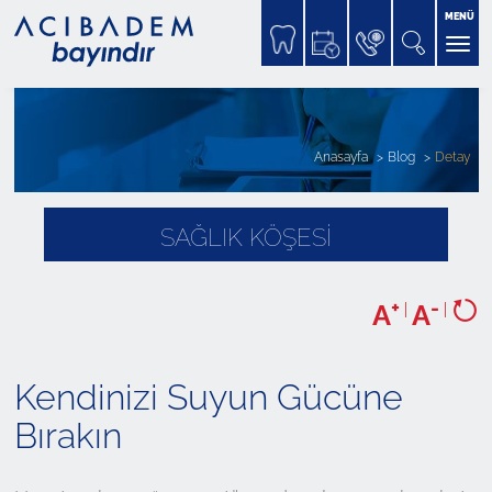
MENÜ
Anasayfa
Blog
Detay
SAĞLIK KÖŞESİ
+
-
A
|
A
|
Kendinizi Suyun Gücüne
Bırakın