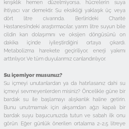
kırışıklık hemen düzelmiyorsa, hücrelerin suya
ihtiyacı var demektir. Su eksikliği yaklaşık üç veya
dört litre civarında. Berlin’deki Charité
Hastanesi’ndeki araştırmacılar, yarım litre suyun bile
cildin kan dolaşımını ve oksijen döngüsünü on
dakika içinde iyileştirdiğini ortaya çıkardı.
Metabolizma harekete geçiriliyor, enerji yakımı
arttırılıyor. Ve tüm duyularımız canlandırılıyor.
Su içemiyor musunuz?
Su içmeyi unutanlardan ya da hatırlasanız dahi su
içmeyi sevmeyenlerden misiniz? Öncelikle güne bir
bardak su ile başlamayı alışkanlık haline getirin.
Bunu unutmamak için akşamdan ağzı kapalı bir
bardak suyu başucunuzda tutun ve sabah ilk onu
görün. Eğer günlük önerilen ortalama 2-2,5 litreye