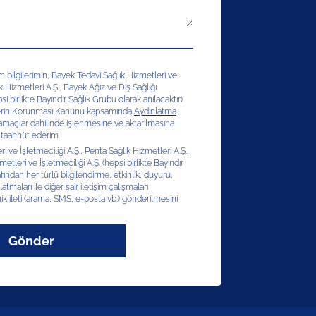
şim bilgilerimin, Bayek Tedavi Sağlık Hizmetleri ve
ık Hizmetleri A.Ş., Bayek Ağız ve Diş Sağlığı
si birlikte Bayındır Sağlık Grubu olarak anılacaktır)
erilerin Korunması Kanunu kapsamında
Aydınlatma
 amaçlar dahilinde işlenmesine ve aktarılmasına
 taahhüt ederim.
 ve İşletmeciliği A.Ş., Penta Sağlık Hizmetleri A.Ş.,
etleri ve İşletmeciliği A.Ş. (hepsi birlikte Bayındır
afından her türlü bilgilendirme, etkinlik, duyuru,
latmaları ile diğer sair iletişim çalışmaları
ik ileti (arama, SMS, e-posta vb.) gönderilmesini
Gönder