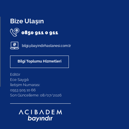
Bize Ulaşın
0850 911 0 911
bilgi@bayindirhastanesi.com.tr
Bilgi Toplumu Hizmetleri
Editör
Ece Saygılı
İletişim Numarası:
0553 505 10 66
Son Güncelleme: 08/07/2026