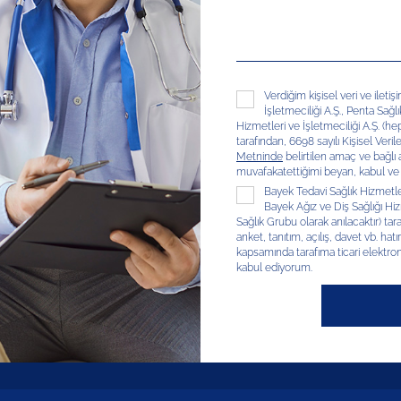
Verdiğim kişisel veri ve ileti
İşletmeciliği A.Ş., Penta Sağl
Hizmetleri ve İşletmeciliği A.Ş. (hep
tarafından, 6698 sayılı Kişisel V
Metninde
belirtilen amaç ve bağlı
muvafakatettiğimi beyan, kabul ve
Bayek Tedavi Sağlık Hizmetleri
Bayek Ağız ve Diş Sağlığı Hizm
Sağlık Grubu olarak anılacaktır) tar
anket, tanıtım, açılış, davet vb. hatır
kapsamında tarafıma ticari elektron
kabul ediyorum.