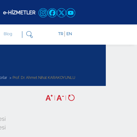
e-HİZMETLER
Blog
TR
EN
orlar
Prof. Dr. Ahmet Nihat KARAKOYUNLU
+
-
A
A
|
|
esi
esi