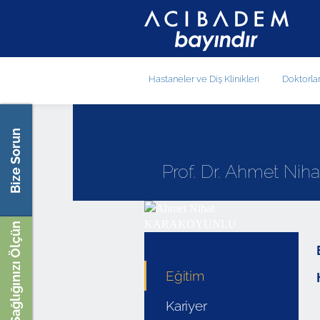
Hastaneler ve Diş Klinikleri
Doktorla
Bize Sorun
Prof. Dr. Ahmet N
Sağlığınızı Ölçün
Eğitim
Kariyer