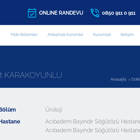
ONLINE RANDEVU
0850 911 0 911
r
Tıbbi Bölümler
Anlaşmalı Kurumlar
Kurumsal
İletişim
ihat KARAKOYUNLU
Anasayfa
Dokt
Bölüm
Üroloji
Hastane
Acıbadem Bayındır Söğütözü Hastan
Acıbadem Bayındır Söğütözü Hastan