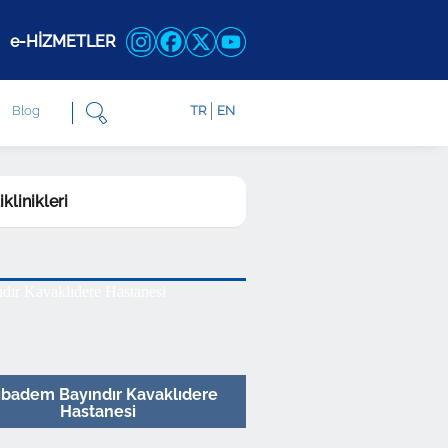
e-HİZMETLER
Blog
TR
EN
iklinikleri
ıbadem Bayındır Kavaklıdere
Hastanesi