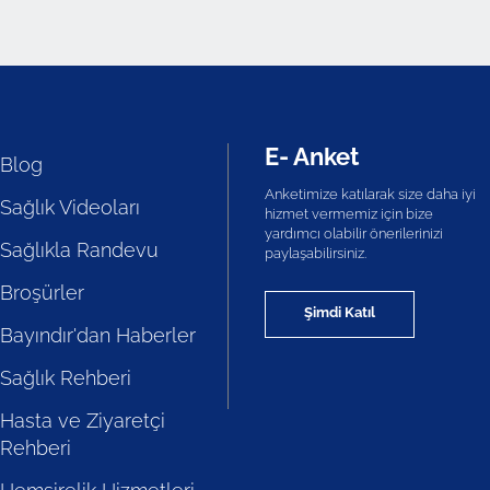
E- Anket
Blog
Anketimize katılarak size daha iyi
Sağlık Videoları
hizmet vermemiz için bize
yardımcı olabilir önerilerinizi
Sağlıkla Randevu
paylaşabilirsiniz.
Broşürler
Şimdi Katıl
Bayındır'dan Haberler
Sağlık Rehberi
Hasta ve Ziyaretçi
Rehberi