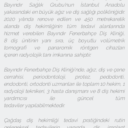
Bayındır Sağlık Grubu'nun İstanbul Anadolu
yakasındaki en büyük ağız ve diş sağlığı polikliniğidir.
2020 yılında renove edilen ve 450 metrekarelik
alanda diş hekimliğinin tüm tedavi alanlarında
hizmet verebilen Bayındır Fenerbahçe Diş Kliniği,
8 diş ünitinin yanı sıra, üç boyutlu volümetrik
tomografi ve panaromik röntgen cihazları
içeren radyolojik tanı imkanına sahiptir.
Bayındır Fenerbahçe Diş Kliniği'nde, ağız, diş ve çene
cerrahisi, periodontoloji, protez, pedodonti,
endodonti, ortodonti uzmanları ile toplam 10 hekim, 1
radyoloji teknikeri, 3 hasta danışmanı ve 8 diş hekimi
yardımcısı ile güncel tüm
tedaviler yapılabilmektedir.
Çağdaş diş hekimliği tedavi pratiğindeki rutin
geleneksel tedavilerin yanında, diş implant