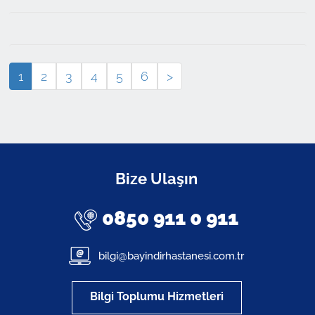
1
2
3
4
5
6
>
Bize Ulaşın
0850 911 0 911
bilgi@bayindirhastanesi.com.tr
Bilgi Toplumu Hizmetleri