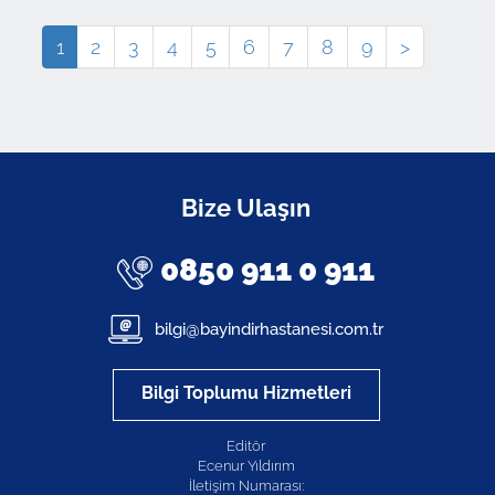
1
2
3
4
5
6
7
8
9
>
Bize Ulaşın
0850 911 0 911
bilgi@bayindirhastanesi.com.tr
Bilgi Toplumu Hizmetleri
Editör
Ecenur Yıldırım
İletişim Numarası: