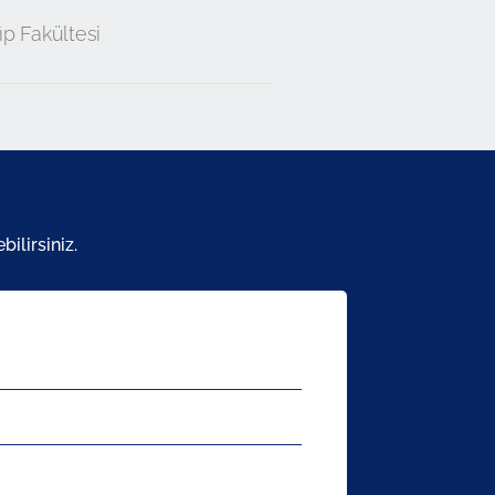
ıp Fakültesi
ilirsiniz.