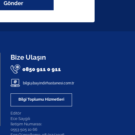
Gönder
Bize Ulaşın
0850 911 0 911
bilgi@bayindirhastanesi.com.tr
Bilgi Toplumu Hizmetleri
Editör
Ece Saygılı
İletişim Numarası:
0553 505 10 66
Son Güncelleme: 08/07/2026