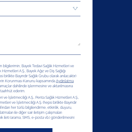
şim bilgilerimin, Bayek Tedavi Sağlık Hizmetleri ve
ık Hizmetleri A.Ş., Bayek Ağız ve Diş Sağlığı
si birlikte Bayındır Sağlık Grubu olarak anılacaktır)
erilerin Korunması Kanunu kapsamında
Aydınlatma
 amaçlar dahilinde işlenmesine ve aktarılmasına
 taahhüt ederim.
 ve İşletmeciliği A.Ş., Penta Sağlık Hizmetleri A.Ş.,
etleri ve İşletmeciliği A.Ş. (hepsi birlikte Bayındır
afından her türlü bilgilendirme, etkinlik, duyuru,
latmaları ile diğer sair iletişim çalışmaları
ik ileti (arama, SMS, e-posta vb.) gönderilmesini