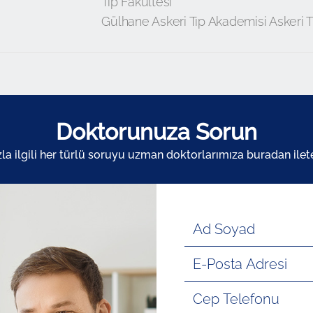
Tıp Fakültesi
Gülhane Askeri Tıp Akademisi Askeri T
Doktorunuza Sorun
zla ilgili her türlü soruyu uzman doktorlarımıza buradan ileteb