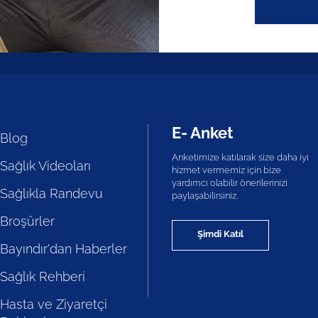
E- Anket
Blog
Anketimize katılarak size daha iyi
Sağlık Videoları
hizmet vermemiz için bize
yardımcı olabilir önerilerinizi
Sağlıkla Randevu
paylaşabilirsiniz.
Broşürler
Şimdi Katıl
Bayındır'dan Haberler
Sağlık Rehberi
Hasta ve Ziyaretçi