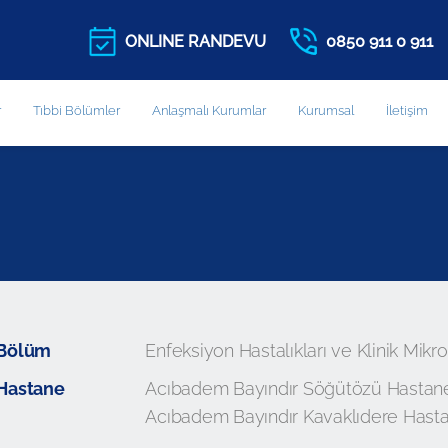
ONLINE RANDEVU
0850 911 0 911
r
Tıbbi Bölümler
Anlaşmalı Kurumlar
Kurumsal
İletişim
Bölüm
Enfeksiyon Hastalıkları ve Klinik Mikro
Hastane
Acıbadem Bayındır Söğütözü Hastan
Acıbadem Bayındır Kavaklıdere Hasta