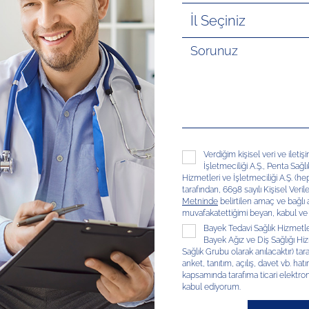
Verdiğim kişisel veri ve ileti
İşletmeciliği A.Ş., Penta Sağl
Hizmetleri ve İşletmeciliği A.Ş. (hep
tarafından, 6698 sayılı Kişisel V
Metninde
belirtilen amaç ve bağlı
muvafakatettiğimi beyan, kabul ve
Bayek Tedavi Sağlık Hizmetleri
Bayek Ağız ve Diş Sağlığı Hizm
Sağlık Grubu olarak anılacaktır) tar
anket, tanıtım, açılış, davet vb. hatır
kapsamında tarafıma ticari elektron
kabul ediyorum.