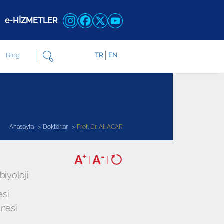
e-HİZMETLER
Blog
TR
EN
Anasayfa
Doktorlar
Prof. Dr. Ali ACAR
+
-
A
A
|
|
biyoloji
esi
nesi