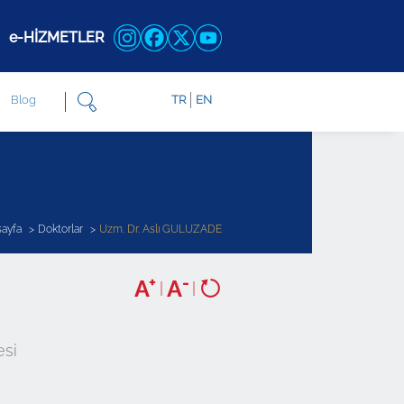
e-HİZMETLER
Blog
TR
EN
ayfa
Doktorlar
Uzm. Dr. Aslı GULUZADE
+
-
A
A
|
|
esi