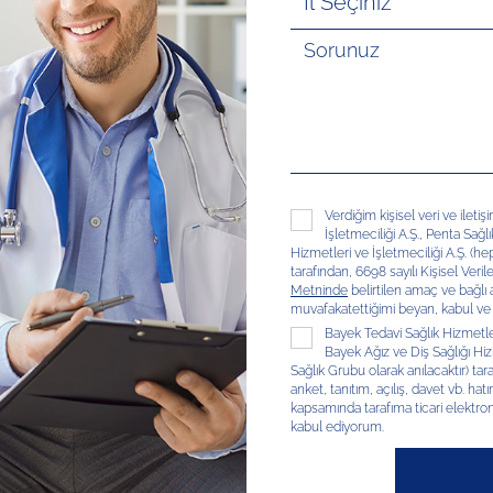
Verdiğim kişisel veri ve ileti
İşletmeciliği A.Ş., Penta Sağl
Hizmetleri ve İşletmeciliği A.Ş. (hep
tarafından, 6698 sayılı Kişisel V
Metninde
belirtilen amaç ve bağlı
muvafakatettiğimi beyan, kabul ve
Bayek Tedavi Sağlık Hizmetleri
Bayek Ağız ve Diş Sağlığı Hizm
Sağlık Grubu olarak anılacaktır) tar
anket, tanıtım, açılış, davet vb. hatır
kapsamında tarafıma ticari elektron
kabul ediyorum.