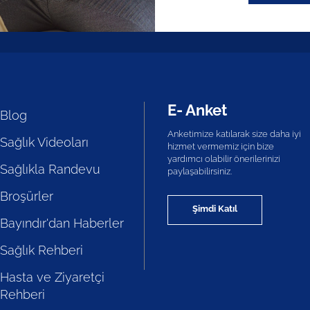
E- Anket
Blog
Anketimize katılarak size daha iyi
Sağlık Videoları
hizmet vermemiz için bize
yardımcı olabilir önerilerinizi
Sağlıkla Randevu
paylaşabilirsiniz.
Broşürler
Şimdi Katıl
Bayındır'dan Haberler
Sağlık Rehberi
Hasta ve Ziyaretçi
Rehberi