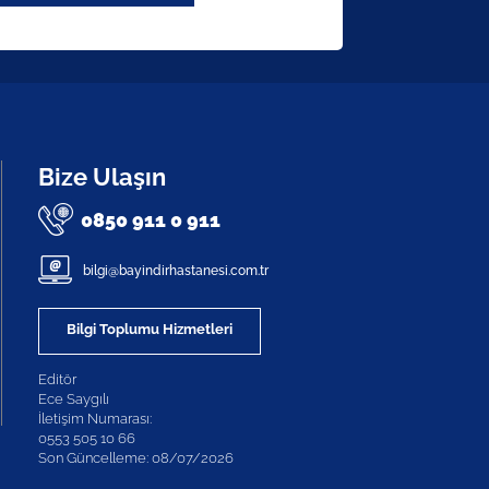
Bize Ulaşın
0850 911 0 911
bilgi@bayindirhastanesi.com.tr
Bilgi Toplumu Hizmetleri
Editör
Ece Saygılı
İletişim Numarası:
0553 505 10 66
Son Güncelleme: 08/07/2026