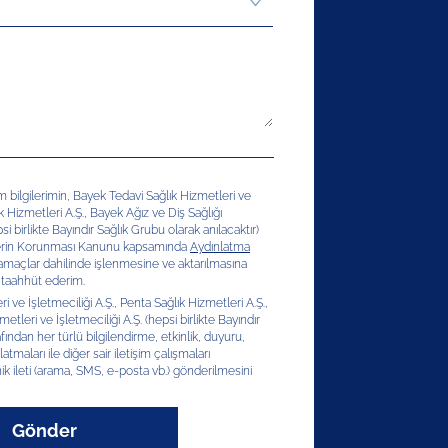
şim bilgilerimin, Bayek Tedavi Sağlık Hizmetleri ve
ık Hizmetleri A.Ş., Bayek Ağız ve Diş Sağlığı
si birlikte Bayındır Sağlık Grubu olarak anılacaktır)
erilerin Korunması Kanunu kapsamında
Aydınlatma
 amaçlar dahilinde işlenmesine ve aktarılmasına
 taahhüt ederim.
 ve İşletmeciliği A.Ş., Penta Sağlık Hizmetleri A.Ş.,
etleri ve İşletmeciliği A.Ş. (hepsi birlikte Bayındır
afından her türlü bilgilendirme, etkinlik, duyuru,
latmaları ile diğer sair iletişim çalışmaları
ik ileti (arama, SMS, e-posta vb.) gönderilmesini
Gönder