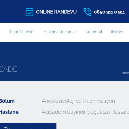
ONLINE RANDEVU
0850 911 0 911
r
Tıbbi Bölümler
Anlaşmalı Kurumlar
Kurumsal
İletişim
UZADE
Anas
Bölüm
Anesteziyoloji ve Reanimasyon
Hastane
Acıbadem Bayındır Söğütözü Hastan