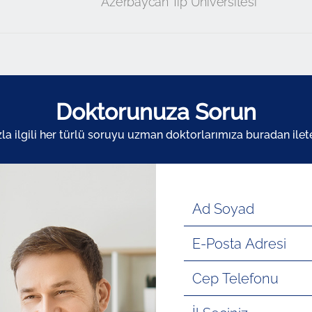
Azerbaycan Tıp Üniversitesi
Doktorunuza Sorun
zla ilgili her türlü soruyu uzman doktorlarımıza buradan ileteb