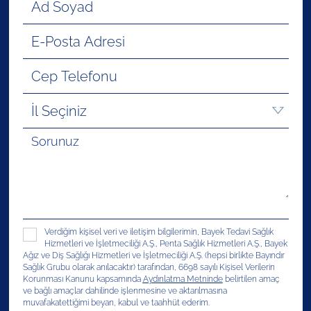
Verdiğim kişisel veri ve iletişim bilgilerimin, Bayek Tedavi Sağlık
Hizmetleri ve İşletmeciliği A.Ş., Penta Sağlık Hizmetleri A.Ş., Bayek
Ağız ve Diş Sağlığı Hizmetleri ve İşletmeciliği A.Ş. (hepsi birlikte Bayındır
Sağlık Grubu olarak anılacaktır) tarafından, 6698 sayılı Kişisel Verilerin
Korunması Kanunu kapsamında
Aydınlatma Metninde
belirtilen amaç
ve bağlı amaçlar dahilinde işlenmesine ve aktarılmasına
muvafakatettiğimi beyan, kabul ve taahhüt ederim.