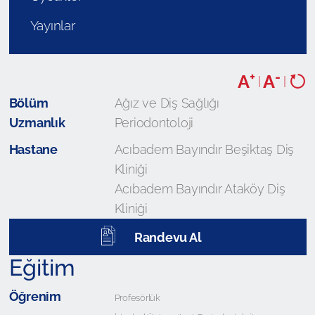
Yayınlar
+
-
A
A
|
|
Bölüm
Ağız ve Diş Sağlığı
Uzmanlık
Periodontoloji
Hastane
Acıbadem Bayındır Beşiktaş Diş
Kliniği
Acıbadem Bayındır Ataköy Diş
Kliniği
Randevu Al
Eğitim
Öğrenim
Profesörlük