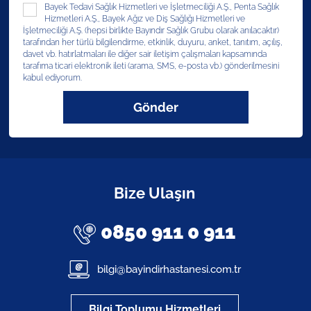
Bayek Tedavi Sağlık Hizmetleri ve İşletmeciliği A.Ş., Penta Sağlık
Hizmetleri A.Ş., Bayek Ağız ve Diş Sağlığı Hizmetleri ve
İşletmeciliği A.Ş. (hepsi birlikte Bayındır Sağlık Grubu olarak anılacaktır)
tarafından her türlü bilgilendirme, etkinlik, duyuru, anket, tanıtım, açılış,
davet vb. hatırlatmaları ile diğer sair iletişim çalışmaları kapsamında
tarafıma ticari elektronik ileti (arama, SMS, e-posta vb.) gönderilmesini
kabul ediyorum.
Gönder
Bize Ulaşın
0850 911 0 911
bilgi@bayindirhastanesi.com.tr
Bilgi Toplumu Hizmetleri