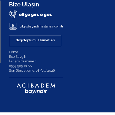
Bize Ulaşın
0850 911 0 911
bilgi@bayindirhastanesi.com.tr
Bilgi Toplumu Hizmetleri
Editör
Ece Saygılı
İletişim Numarası:
0553 505 10 66
Son Güncelleme: 08/07/2026