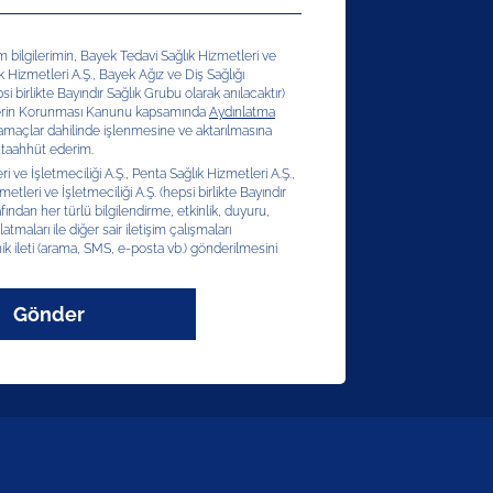
şim bilgilerimin, Bayek Tedavi Sağlık Hizmetleri ve
ık Hizmetleri A.Ş., Bayek Ağız ve Diş Sağlığı
si birlikte Bayındır Sağlık Grubu olarak anılacaktır)
erilerin Korunması Kanunu kapsamında
Aydınlatma
 amaçlar dahilinde işlenmesine ve aktarılmasına
 taahhüt ederim.
 ve İşletmeciliği A.Ş., Penta Sağlık Hizmetleri A.Ş.,
etleri ve İşletmeciliği A.Ş. (hepsi birlikte Bayındır
afından her türlü bilgilendirme, etkinlik, duyuru,
latmaları ile diğer sair iletişim çalışmaları
ik ileti (arama, SMS, e-posta vb.) gönderilmesini
Gönder