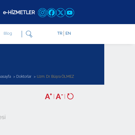
e-HİZMETLER
Blog
TR
EN
asayfa
Doktorlar
Uzm. Dr. Büşra ÖLMEZ
+
-
A
A
|
|
esi