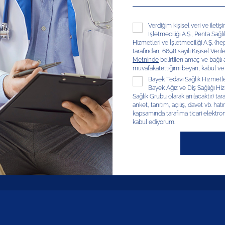
Verdiğim kişisel veri ve ileti
İşletmeciliği A.Ş., Penta Sağl
Hizmetleri ve İşletmeciliği A.Ş. (hep
tarafından, 6698 sayılı Kişisel V
Metninde
belirtilen amaç ve bağlı
muvafakatettiğimi beyan, kabul ve
Bayek Tedavi Sağlık Hizmetleri
Bayek Ağız ve Diş Sağlığı Hizm
Sağlık Grubu olarak anılacaktır) tar
anket, tanıtım, açılış, davet vb. hatır
kapsamında tarafıma ticari elektron
kabul ediyorum.