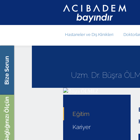
Hastaneler ve Diş Klinikleri
Doktorla
Bize Sorun
Uzm. Dr. Büşra ÖL
Sağlığınızı Ölçün
Eğitim
Kariyer