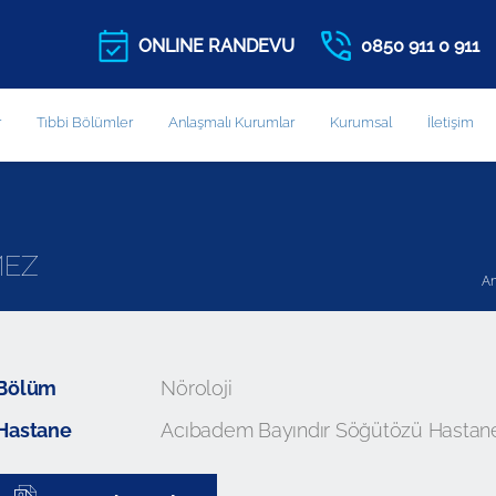
ONLINE RANDEVU
0850 911 0 911
r
Tıbbi Bölümler
Anlaşmalı Kurumlar
Kurumsal
İletişim
MEZ
An
Bölüm
Nöroloji
Hastane
Acıbadem Bayındır Söğütözü Hastan