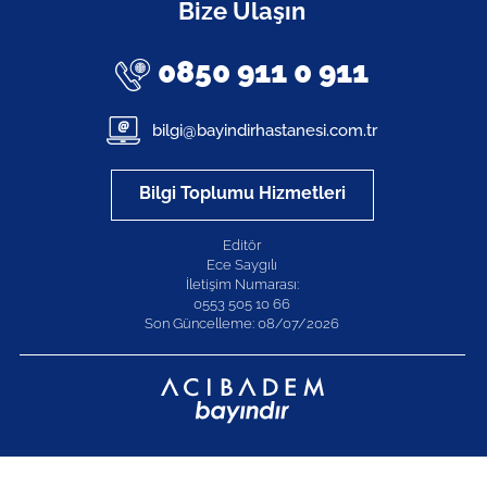
Bize Ulaşın
0850 911 0 911
bilgi@bayindirhastanesi.com.tr
Bilgi Toplumu Hizmetleri
Editör
Ece Saygılı
İletişim Numarası:
0553 505 10 66
Son Güncelleme: 08/07/2026