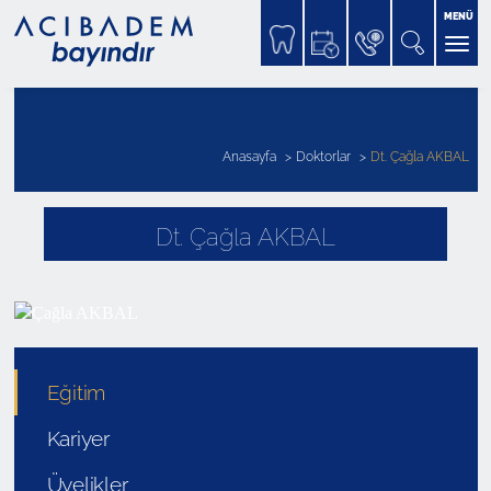
MENÜ
Anasayfa
Doktorlar
Dt. Çağla AKBAL
Dt. Çağla AKBAL
Eğitim
Kariyer
Üyelikler