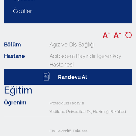
Ödüller
+
-
A
A
|
|
Bölüm
Ağız ve Diş Sağlığı
Hastane
Acıbadem Bayındır İçerenköy
Hastanesi
Randevu Al
Eğitim
Öğrenim
Protetik Diş Tedavisi
Yeditepe Üniversitesi Diş Hekimliği Fakültesi
Diş Hekimliği Fakültesi