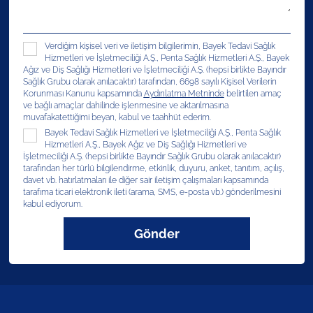
Verdiğim kişisel veri ve iletişim bilgilerimin, Bayek Tedavi Sağlık
Hizmetleri ve İşletmeciliği A.Ş., Penta Sağlık Hizmetleri A.Ş., Bayek
Ağız ve Diş Sağlığı Hizmetleri ve İşletmeciliği A.Ş. (hepsi birlikte Bayındır
Sağlık Grubu olarak anılacaktır) tarafından, 6698 sayılı Kişisel Verilerin
Korunması Kanunu kapsamında
Aydınlatma Metninde
belirtilen amaç
ve bağlı amaçlar dahilinde işlenmesine ve aktarılmasına
muvafakatettiğimi beyan, kabul ve taahhüt ederim.
Bayek Tedavi Sağlık Hizmetleri ve İşletmeciliği A.Ş., Penta Sağlık
Hizmetleri A.Ş., Bayek Ağız ve Diş Sağlığı Hizmetleri ve
İşletmeciliği A.Ş. (hepsi birlikte Bayındır Sağlık Grubu olarak anılacaktır)
tarafından her türlü bilgilendirme, etkinlik, duyuru, anket, tanıtım, açılış,
davet vb. hatırlatmaları ile diğer sair iletişim çalışmaları kapsamında
tarafıma ticari elektronik ileti (arama, SMS, e-posta vb.) gönderilmesini
kabul ediyorum.
Gönder