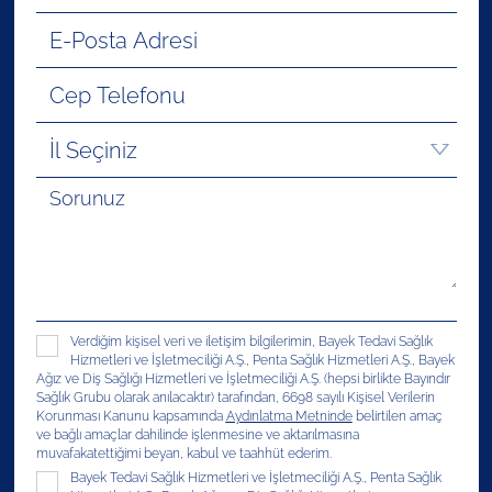
Verdiğim kişisel veri ve iletişim bilgilerimin, Bayek Tedavi Sağlık
Hizmetleri ve İşletmeciliği A.Ş., Penta Sağlık Hizmetleri A.Ş., Bayek
Ağız ve Diş Sağlığı Hizmetleri ve İşletmeciliği A.Ş. (hepsi birlikte Bayındır
Sağlık Grubu olarak anılacaktır) tarafından, 6698 sayılı Kişisel Verilerin
Korunması Kanunu kapsamında
Aydınlatma Metninde
belirtilen amaç
ve bağlı amaçlar dahilinde işlenmesine ve aktarılmasına
muvafakatettiğimi beyan, kabul ve taahhüt ederim.
Bayek Tedavi Sağlık Hizmetleri ve İşletmeciliği A.Ş., Penta Sağlık