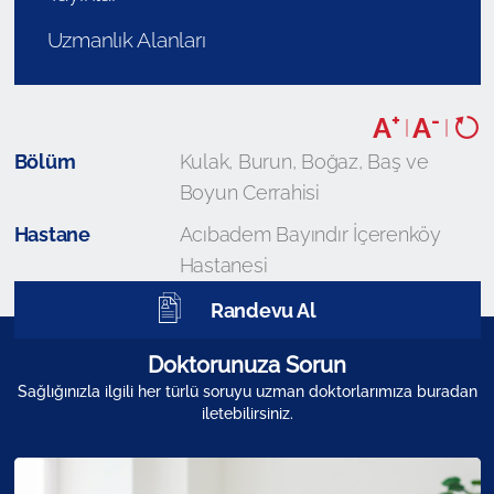
Uzmanlık Alanları
+
-
A
A
|
|
Bölüm
Kulak, Burun, Boğaz, Baş ve
Boyun Cerrahisi
Hastane
Acıbadem Bayındır İçerenköy
Hastanesi
Randevu Al
Doktorunuza Sorun
Sağlığınızla ilgili her türlü soruyu uzman doktorlarımıza buradan
iletebilirsiniz.