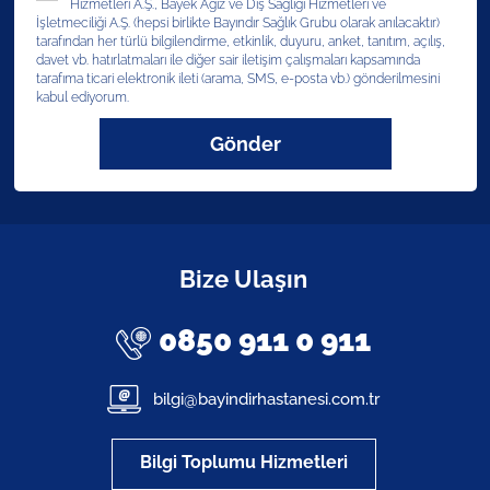
Hizmetleri A.Ş., Bayek Ağız ve Diş Sağlığı Hizmetleri ve
İşletmeciliği A.Ş. (hepsi birlikte Bayındır Sağlık Grubu olarak anılacaktır)
tarafından her türlü bilgilendirme, etkinlik, duyuru, anket, tanıtım, açılış,
davet vb. hatırlatmaları ile diğer sair iletişim çalışmaları kapsamında
tarafıma ticari elektronik ileti (arama, SMS, e-posta vb.) gönderilmesini
kabul ediyorum.
Gönder
Bize Ulaşın
0850 911 0 911
bilgi@bayindirhastanesi.com.tr
Bilgi Toplumu Hizmetleri