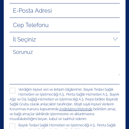
Verdiğim kişisel veri ve iletişim bilgilerimin, Bayek Tedavi Sağlık
Hizmetleri ve İşletmeciliği A.Ş., Penta Sağlık Hizmetleri A.Ş., Bayek
Ağız ve Diş Sağlığı Hizmetleri ve İşletmeciliği A.Ş. (hepsi birlikte Bayındır
Sağlık Grubu olarak anılacaktır) tarafından, 6698 sayılı Kişisel Verilerin
Korunması Kanunu kapsamında
Aydınlatma Metninde
belirtilen amaç
ve bağlı amaçlar dahilinde işlenmesine ve aktarılmasına
muvafakatettiğimi beyan, kabul ve taahhüt ederim.
Bayek Tedavi Sağlık Hizmetleri ve İşletmeciliği A.Ş., Penta Sağlık