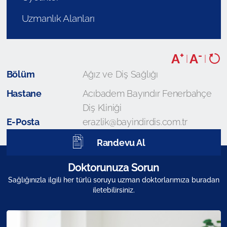
Uzmanlık Alanları
+
-
A
A
|
|
Bölüm
Ağız ve Diş Sağlığı
Hastane
Acıbadem Bayındır Fenerbahçe
Diş Kliniği
E-Posta
erazlik@bayindirdis.com.tr
Randevu Al
Doktorunuza Sorun
Sağlığınızla ilgili her türlü soruyu uzman doktorlarımıza buradan
iletebilirsiniz.