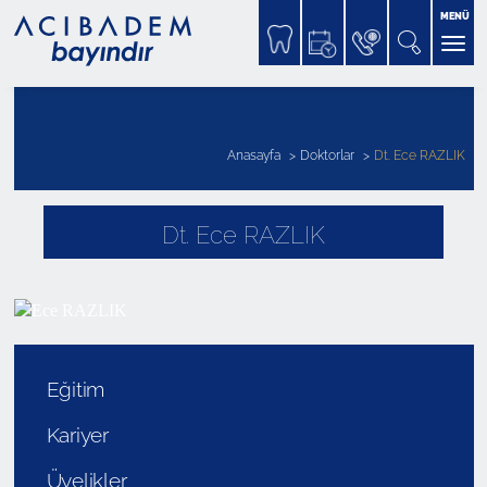
MENÜ
Anasayfa
Doktorlar
Dt. Ece RAZLIK
Dt. Ece RAZLIK
Eğitim
Kariyer
Üyelikler