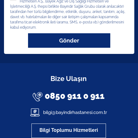
Hizmetleri A.Ş., Bayek Ağız ve Diş Sağlığı Hizmetleri ve
İşletmeciliği A.Ş. (hepsi birlikte Bayındır Sağlık Grubu olarak anılacaktır)
tarafından her türlü bilgilendirme, etkinlik, duyuru, anket, tanıtım, açılış,
davet vb. hatırlatmaları ile diğer sair iletişim çalışmaları kapsamında
tarafıma ticari elektronik ileti (arama, SMS, e-posta vb.) gönderilmesini
kabul ediyorum.
Gönder
Bize Ulaşın
0850 911 0 911
bilgi@bayindirhastanesi.com.tr
Bilgi Toplumu Hizmetleri