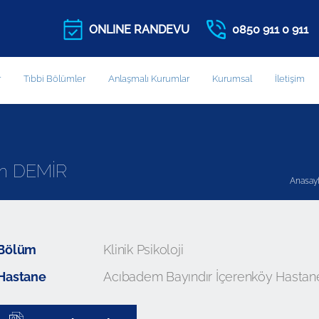
ONLINE RANDEVU
0850 911 0 911
r
Tıbbi Bölümler
Anlaşmalı Kurumlar
Kurumsal
İletişim
em DEMİR
Anasay
Bölüm
Klinik Psikoloji
Hastane
Acıbadem Bayındır İçerenköy Hastan