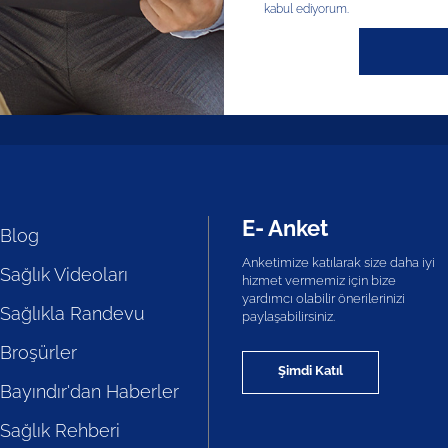
kabul ediyorum.
E- Anket
Blog
Anketimize katılarak size daha iyi
Sağlık Videoları
hizmet vermemiz için bize
yardımcı olabilir önerilerinizi
Sağlıkla Randevu
paylaşabilirsiniz.
Broşürler
Şimdi Katıl
Bayındır'dan Haberler
Sağlık Rehberi