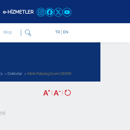
e-HİZMETLER
Blog
TR
EN
fa
Doktorlar
Klinik Psikolog Ecem DEMİR
+
-
A
A
|
|
esi