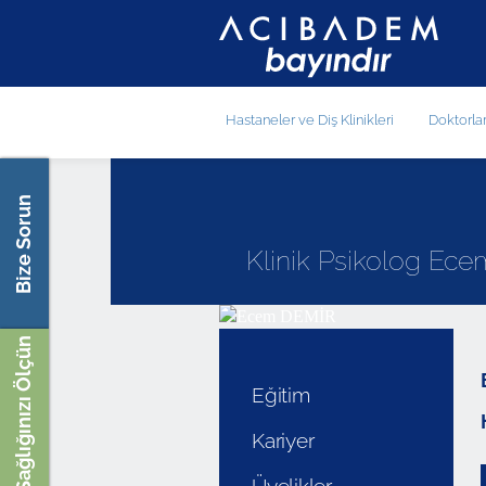
Hastaneler ve Diş Klinikleri
Doktorla
Bize Sorun
Klinik Psikolog Ec
Sağlığınızı Ölçün
Eğitim
Kariyer