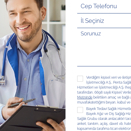
Verdiğim kişisel veri ve ileti
İşletmeciliği A.Ş., Penta Sağl
Hizmetleri ve İşletmeciliği A.Ş. (hep
tarafından, 6698 sayılı Kişisel V
Metninde
belirtilen amaç ve bağlı
muvafakatettiğimi beyan, kabul ve
Bayek Tedavi Sağlık Hizmetleri
Bayek Ağız ve Diş Sağlığı Hizm
Sağlık Grubu olarak anılacaktır) tar
anket, tanıtım, açılış, davet vb. hatır
kapsamında tarafıma ticari elektron