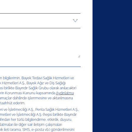
şim bilgilerimin, Bayek Tedavi Sağlık Hizmetleri ve
ık Hizmetleri A.Ş., Bayek Ağız ve Diş Sağlığı
si birlikte Bayındır Sağlık Grubu olarak anılacaktır)
erilerin Korunması Kanunu kapsamında
Aydınlatma
 amaçlar dahilinde işlenmesine ve aktarılmasına
 taahhüt ederim.
 ve İşletmeciliği A.Ş., Penta Sağlık Hizmetleri A.Ş.,
etleri ve İşletmeciliği A.Ş. (hepsi birlikte Bayındır
afından her türlü bilgilendirme, etkinlik, duyuru,
latmaları ile diğer sair iletişim çalışmaları
ik ileti (arama, SMS, e-posta vb.) gönderilmesini