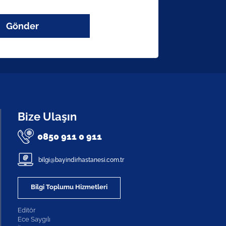
Gönder
Bize Ulaşın
0850 911 0 911
bilgi@bayindirhastanesi.com.tr
Bilgi Toplumu Hizmetleri
Editör
Ece Saygılı