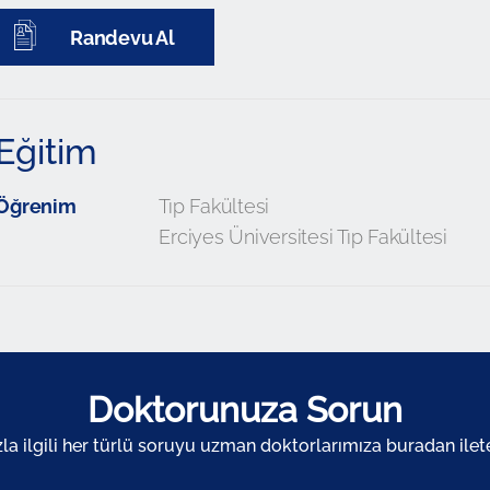
Randevu Al
Eğitim
Öğrenim
Tıp Fakültesi
Erciyes Üniversitesi Tıp Fakültesi
Doktorunuza Sorun
zla ilgili her türlü soruyu uzman doktorlarımıza buradan ileteb