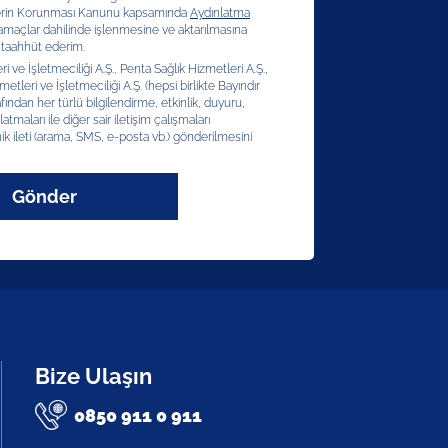
erilerin Korunması Kanunu kapsamında
Aydınlatma
 amaçlar dahilinde işlenmesine ve aktarılmasına
 taahhüt ederim.
 ve İşletmeciliği A.Ş., Penta Sağlık Hizmetleri A.Ş.,
etleri ve İşletmeciliği A.Ş. (hepsi birlikte Bayındır
afından her türlü bilgilendirme, etkinlik, duyuru,
latmaları ile diğer sair iletişim çalışmaları
ik ileti (arama, SMS, e-posta vb.) gönderilmesini
Gönder
Bize Ulaşın
0850 911 0 911