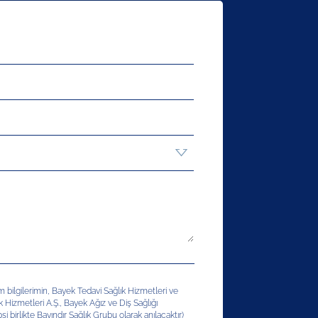
şim bilgilerimin, Bayek Tedavi Sağlık Hizmetleri ve
ık Hizmetleri A.Ş., Bayek Ağız ve Diş Sağlığı
si birlikte Bayındır Sağlık Grubu olarak anılacaktır)