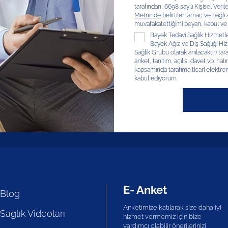
tarafından, 6698 sayılı Kişisel V
Metninde
belirtilen amaç ve bağlı
muvafakatettiğimi beyan, kabul ve
Bayek Tedavi Sağlık Hizmetleri
Bayek Ağız ve Diş Sağlığı Hizm
Sağlık Grubu olarak anılacaktır) tar
anket, tanıtım, açılış, davet vb. hatır
kapsamında tarafıma ticari elektron
kabul ediyorum.
E- Anket
Blog
Anketimize katılarak size daha iyi
Sağlık Videoları
hizmet vermemiz için bize
yardımcı olabilir önerilerinizi