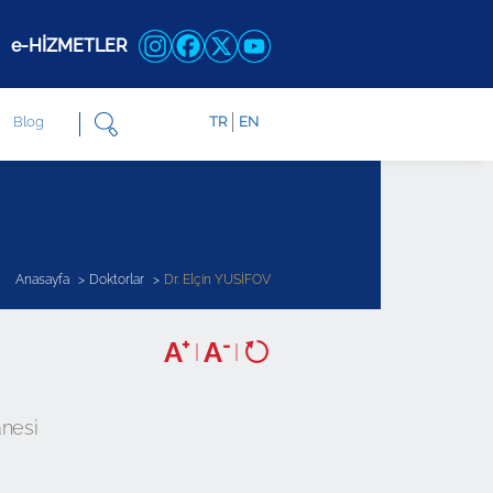
e-HİZMETLER
Blog
TR
EN
Anasayfa
Doktorlar
Dr. Elçin YUSİFOV
+
-
A
A
|
|
nesi