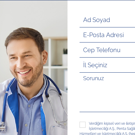
Verdiğim kişisel veri ve ileti
İşletmeciliği A.Ş., Penta Sağl
Hizmetleri ve İşletmeciliği A.Ş. (hep