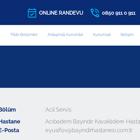
ONLINE RANDEVU
0850 911 0 911
r
Tıbbi Bölümler
Anlaşmalı Kurumlar
Kurumsal
İletişim
Bölüm
Acil Servis
Hastane
Acıbadem Bayındır Kavaklıdere Hasta
E-Posta
eyusifov@bayindirhastanesi.com.tr