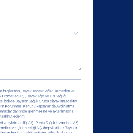
şim bilgilerimin, Bayek Tedavi Sağlık Hizmetleri ve
ık Hizmetleri A.Ş., Bayek Ağız ve Diş Sağlığı
si birlikte Bayındır Sağlık Grubu olarak anılacaktır)
erilerin Korunması Kanunu kapsamında
Aydınlatma
 amaçlar dahilinde işlenmesine ve aktarılmasına
 taahhüt ederim.
 ve İşletmeciliği A.Ş., Penta Sağlık Hizmetleri A.Ş.,
etleri ve İşletmeciliği A.Ş. (hepsi birlikte Bayındır