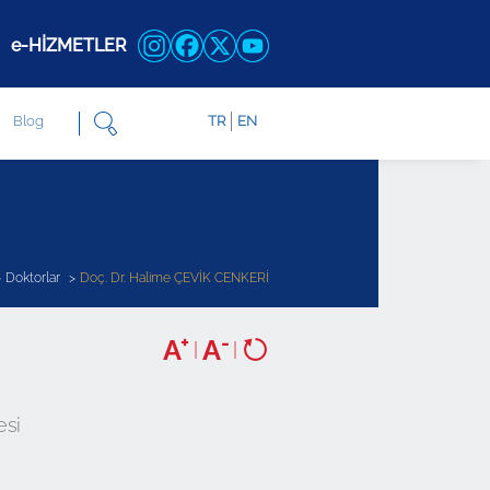
e-HİZMETLER
Blog
TR
EN
Doktorlar
Doç. Dr. Halime ÇEVİK CENKERİ
+
-
A
A
|
|
esi