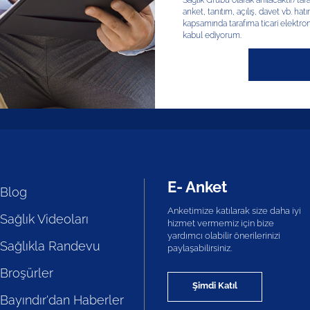
Sağlık Grubu olarak anılacaktır) tar
anket, tanıtım, açılış, davet vb. hatır
kapsamında tarafıma ticari elektron
kabul ediyorum.
E- Anket
Blog
Anketimize katılarak size daha iyi
Sağlık Videoları
hizmet vermemiz için bize
yardımcı olabilir önerilerinizi
Sağlıkla Randevu
paylaşabilirsiniz.
Broşürler
Şimdi Katıl
Bayındır'dan Haberler