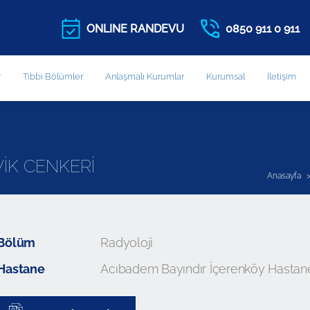
ONLINE RANDEVU
0850 911 0 911
r
Tıbbi Bölümler
Anlaşmalı Kurumlar
Kurumsal
İletişim
EVİK CENKERİ
Anasayfa
Bölüm
Radyoloji
Hastane
Acıbadem Bayındır İçerenköy Hastan