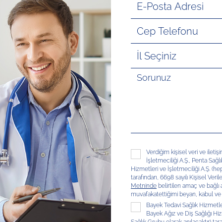
Verdiğim kişisel veri ve ileti
İşletmeciliği A.Ş., Penta Sağl
Hizmetleri ve İşletmeciliği A.Ş. (hep
tarafından, 6698 sayılı Kişisel V
Metninde
belirtilen amaç ve bağlı
muvafakatettiğimi beyan, kabul ve
Bayek Tedavi Sağlık Hizmetleri
Bayek Ağız ve Diş Sağlığı Hizm