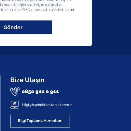
afından her türlü bilgilendirme, etkinlik, duyuru,
latmaları ile diğer sair iletişim çalışmaları
ik ileti (arama, SMS, e-posta vb.) gönderilmesini
Gönder
Bize Ulaşın
0850 911 0 911
bilgi@bayindirhastanesi.com.tr
Bilgi Toplumu Hizmetleri