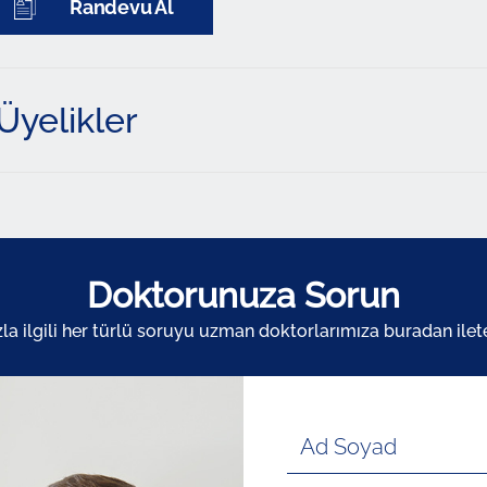
Randevu Al
Üyelikler
Doktorunuza Sorun
zla ilgili her türlü soruyu uzman doktorlarımıza buradan ileteb