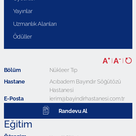
Yayınlar
Uzmanlık Alanları
Ödüller
+
-
A
A
|
|
Bölüm
Nükleer Tıp
Hastane
Acıbadem Bayındır Söğütözü
Hastanesi
E-Posta
ierim@bayindirhastanesi.com.tr
Randevu Al
Eğitim