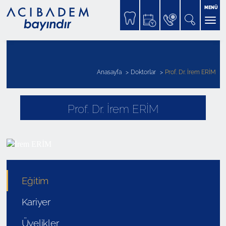
MENÜ
Anasayfa
Doktorlar
Prof. Dr. İrem ERİM
Prof. Dr. İrem ERİM
Eğitim
Kariyer
Üyelikler