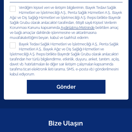
Verdiğim kişisel veri ve iletişim bilgilerimin, Bayek Tedavi Sağlık
Hizmetleri ve İşletmeciliği A.Ş., Penta Sağlık Hizmetleri A.Ş., Bayek
Ağız ve Diş Sağlığı Hizmetleri ve İşletmeciliği A.Ş. (hepsi birlikte Bayındır
Sağlık Grubu olarak anılacaktır) tarafından, 6698 sayılı Kişisel Verilerin
Korunması Kanunu kapsamında
Aydınlatma Metninde
belirtilen amaç
ve bağlı amaçlar dahilinde işlenmesine ve aktarılmasına
muvafakatettiğimi beyan, kabul ve taahhüt ederim.
Bayek Tedavi Sağlık Hizmetleri ve İşletmeciliği A.Ş., Penta Sağlık
Hizmetleri A.Ş., Bayek Ağız ve Diş Sağlığı Hizmetleri ve
İşletmeciliği A.Ş. (hepsi birlikte Bayındır Sağlık Grubu olarak anılacaktır)
tarafından her türlü bilgilendirme, etkinlik, duyuru, anket, tanıtım, açılış,
davet vb. hatırlatmaları ile diğer sair iletişim çalışmaları kapsamında
tarafıma ticari elektronik ileti (arama, SMS, e-posta vb.) gönderilmesini
kabul ediyorum.
Gönder
Bize Ulaşın