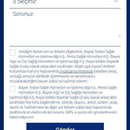
Verdiğim kişisel veri ve iletişim bilgilerimin, Bayek Tedavi Sağlık
Hizmetleri ve İşletmeciliği A.Ş., Penta Sağlık Hizmetleri A.Ş., Bayek
Ağız ve Diş Sağlığı Hizmetleri ve İşletmeciliği A.Ş. (hepsi birlikte Bayındır
Sağlık Grubu olarak anılacaktır) tarafından, 6698 sayılı Kişisel Verilerin
Korunması Kanunu kapsamında
Aydınlatma Metninde
belirtilen amaç
ve bağlı amaçlar dahilinde işlenmesine ve aktarılmasına
muvafakatettiğimi beyan, kabul ve taahhüt ederim.
Bayek Tedavi Sağlık Hizmetleri ve İşletmeciliği A.Ş., Penta Sağlık
Hizmetleri A.Ş., Bayek Ağız ve Diş Sağlığı Hizmetleri ve
İşletmeciliği A.Ş. (hepsi birlikte Bayındır Sağlık Grubu olarak anılacaktır)
tarafından her türlü bilgilendirme, etkinlik, duyuru, anket, tanıtım, açılış,
davet vb. hatırlatmaları ile diğer sair iletişim çalışmaları kapsamında
tarafıma ticari elektronik ileti (arama, SMS, e-posta vb.) gönderilmesini
kabul ediyorum.
Gönder