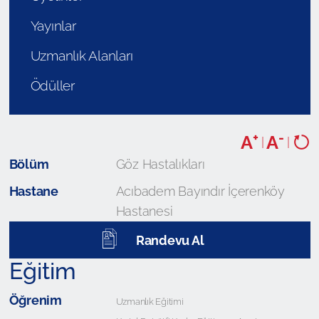
Yayınlar
Uzmanlık Alanları
Ödüller
+
-
A
A
|
|
Bölüm
Göz Hastalıkları
Hastane
Acıbadem Bayındır İçerenköy
Hastanesi
Randevu Al
Eğitim
Öğrenim
Uzmanlık Eğitimi