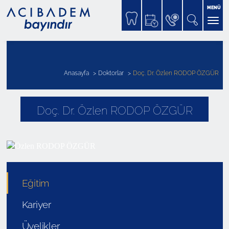
MENÜ
Anasayfa
Doktorlar
Doç. Dr. Özlen RODOP ÖZGÜR
Doç. Dr. Özlen RODOP ÖZGÜR
Eğitim
Kariyer
Üyelikler