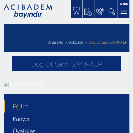
MENÜ
Anasayfa
Doktorlar
Doç. Dr. Sabri SAYINALP
Doç. Dr. Sabri SAYINALP
Eğitim
Kariyer
Üyelikler