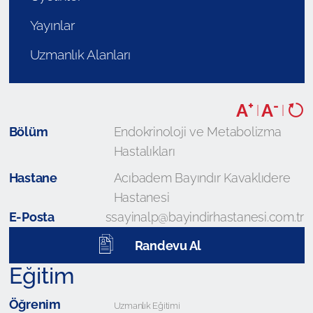
Yayınlar
Uzmanlık Alanları
+
-
A
A
|
|
Bölüm
Endokrinoloji ve Metabolizma
Hastalıkları
Hastane
Acıbadem Bayındır Kavaklıdere
Hastanesi
E-Posta
ssayinalp@bayindirhastanesi.com.tr
Randevu Al
Eğitim
Öğrenim
Uzmanlık Eğitimi