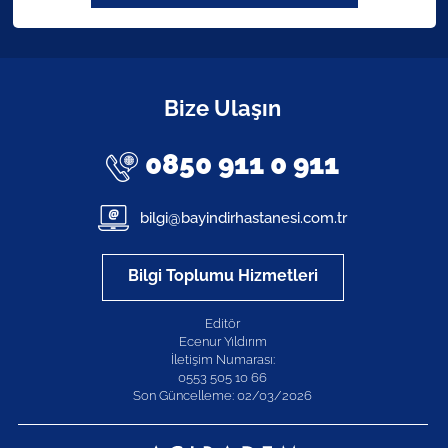
Bize Ulaşın
0850 911 0 911
bilgi@bayindirhastanesi.com.tr
Bilgi Toplumu Hizmetleri
Editör
Ecenur Yıldırım
İletişim Numarası:
0553 505 10 66
Son Güncelleme: 02/03/2026