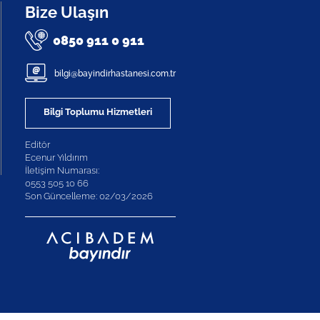
Bize Ulaşın
0850 911 0 911
bilgi@bayindirhastanesi.com.tr
Bilgi Toplumu Hizmetleri
Editör
Ecenur Yıldırım
İletişim Numarası:
0553 505 10 66
Son Güncelleme: 02/03/2026