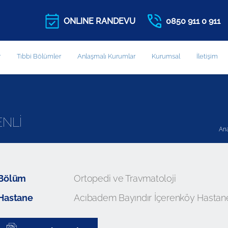
ONLINE RANDEVU
0850 911 0 911
r
Tıbbi Bölümler
Anlaşmalı Kurumlar
Kurumsal
İletişim
ENLİ
An
Bölüm
Ortopedi ve Travmatoloji
Hastane
Acıbadem Bayındır İçerenköy Hastan