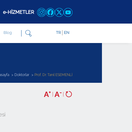
e-HİZMETLER
Blog
TR
EN
asayfa
Doktorlar
Prof. Dr. Tanıl ESEMENLİ
+
-
A
A
|
|
esi