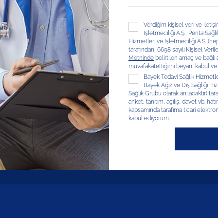
Verdiğim kişisel veri ve ileti
İşletmeciliği A.Ş., Penta Sağl
Hizmetleri ve İşletmeciliği A.Ş. (hep
tarafından, 6698 sayılı Kişisel V
Metninde
belirtilen amaç ve bağlı
muvafakatettiğimi beyan, kabul ve
Bayek Tedavi Sağlık Hizmetleri
Bayek Ağız ve Diş Sağlığı Hizm
Sağlık Grubu olarak anılacaktır) tar
anket, tanıtım, açılış, davet vb. hatır
kapsamında tarafıma ticari elektron
kabul ediyorum.