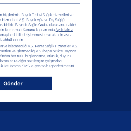
şim bilgilerimin, Bayek Tedavi Sağlık Hizmetleri ve
ık Hizmetleri A.Ş., Bayek Ağız ve Diş Sağlığı
si birlikte Bayındır Sağlık Grubu olarak anılacaktır)
erilerin Korunması Kanunu kapsamında
Aydınlatma
 amaçlar dahilinde işlenmesine ve aktarılmasına
 taahhüt ederim.
 ve İşletmeciliği A.Ş., Penta Sağlık Hizmetleri A.Ş.,
etleri ve İşletmeciliği A.Ş. (hepsi birlikte Bayındır
afından her türlü bilgilendirme, etkinlik, duyuru,
latmaları ile diğer sair iletişim çalışmaları
ik ileti (arama, SMS, e-posta vb.) gönderilmesini
Gönder