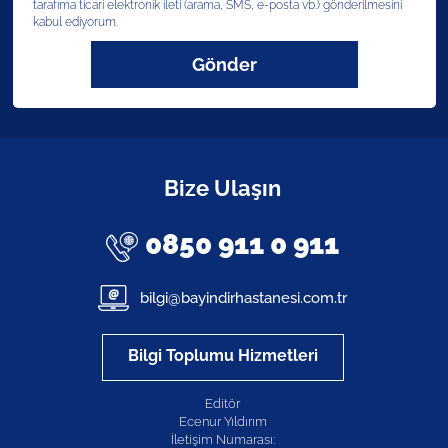
tarafıma ticari elektronik ileti (arama, SMS, e-posta vb.) gönderilmesini
kabul ediyorum.
Gönder
Bize Ulaşın
0850 911 0 911
bilgi@bayindirhastanesi.com.tr
Bilgi Toplumu Hizmetleri
Editör
Ecenur Yıldırım
İletişim Numarası: