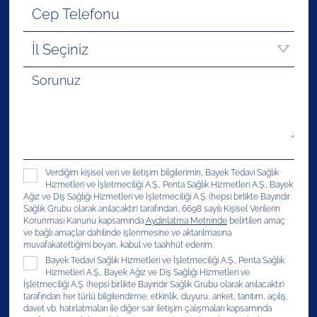
Verdiğim kişisel veri ve iletişim bilgilerimin, Bayek Tedavi Sağlık
Hizmetleri ve İşletmeciliği A.Ş., Penta Sağlık Hizmetleri A.Ş., Bayek
Ağız ve Diş Sağlığı Hizmetleri ve İşletmeciliği A.Ş. (hepsi birlikte Bayındır
Sağlık Grubu olarak anılacaktır) tarafından, 6698 sayılı Kişisel Verilerin
Korunması Kanunu kapsamında
Aydınlatma Metninde
belirtilen amaç
ve bağlı amaçlar dahilinde işlenmesine ve aktarılmasına
muvafakatettiğimi beyan, kabul ve taahhüt ederim.
Bayek Tedavi Sağlık Hizmetleri ve İşletmeciliği A.Ş., Penta Sağlık
Hizmetleri A.Ş., Bayek Ağız ve Diş Sağlığı Hizmetleri ve
İşletmeciliği A.Ş. (hepsi birlikte Bayındır Sağlık Grubu olarak anılacaktır)
tarafından her türlü bilgilendirme, etkinlik, duyuru, anket, tanıtım, açılış,
davet vb. hatırlatmaları ile diğer sair iletişim çalışmaları kapsamında