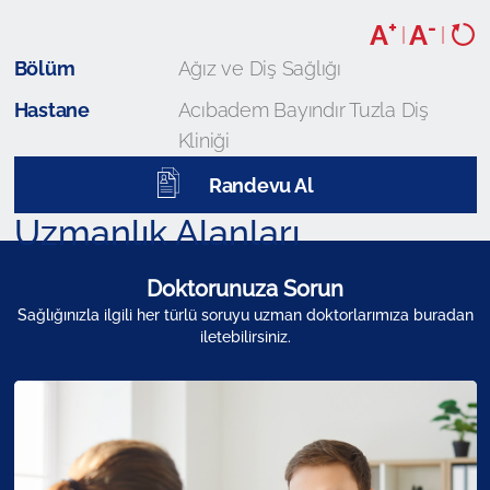
+
-
A
A
|
|
Bölüm
Ağız ve Diş Sağlığı
Hastane
Acıbadem Bayındır Tuzla Diş
Kliniği
Randevu Al
Uzmanlık Alanları
Doktorunuza Sorun
Sağlığınızla ilgili her türlü soruyu uzman doktorlarımıza buradan
iletebilirsiniz.