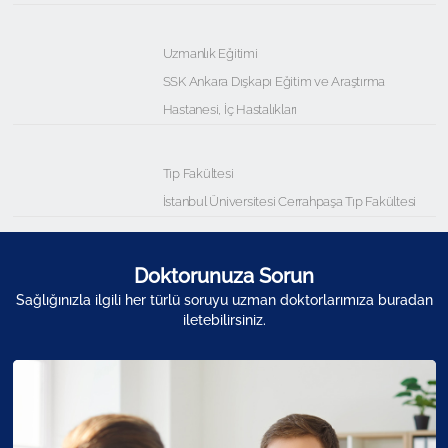
Uzmanlık Eğitimi
SSK Ankara Dışkapı Eğitim ve Araştırma
Hastanesi, İç Hastalıkları
Tıp Fakültesi
İstanbul Üniversitesi Cerrahpaşa Tıp Fakültesi
Doktorunuza Sorun
Sağlığınızla ilgili her türlü soruyu uzman doktorlarımıza buradan
iletebilirsiniz.