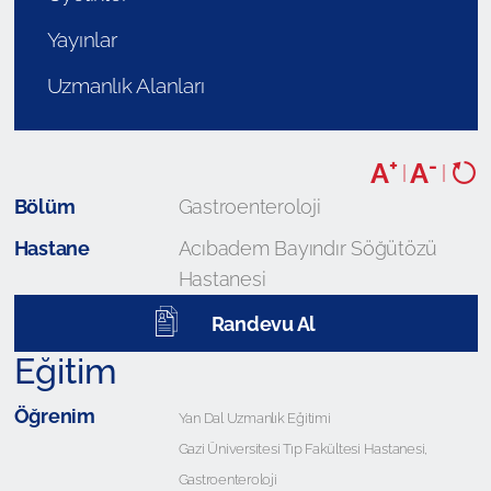
Yayınlar
Uzmanlık Alanları
+
-
A
A
|
|
Bölüm
Gastroenteroloji
Hastane
Acıbadem Bayındır Söğütözü
Hastanesi
Randevu Al
Eğitim
Öğrenim
Yan Dal Uzmanlık Eğitimi
Gazi Üniversitesi Tıp Fakültesi Hastanesi,
Gastroenteroloji