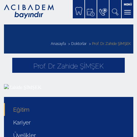
MENÜ
Anasayfa
Doktorlar
Prof. Dr. Zahide ŞİMŞEK
Prof. Dr. Zahide ŞİMŞEK
Eğitim
Kariyer
Üyelikler