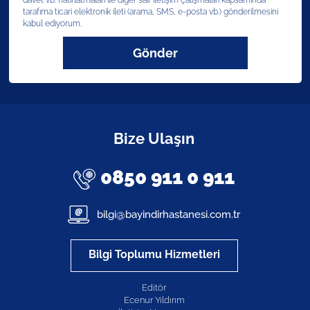
davet vb. hatırlatmaları ile diğer sair iletişim çalışmaları kapsamında
tarafıma ticari elektronik ileti (arama, SMS, e-posta vb.) gönderilmesini
kabul ediyorum.
Gönder
Bize Ulaşın
0850 911 0 911
bilgi@bayindirhastanesi.com.tr
Bilgi Toplumu Hizmetleri
Editör
Ecenur Yıldırım