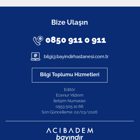
Profili Görüntüle
Bize Ulaşın
0850 911 0 911
bilgi@bayindirhastanesi.com.tr
Bilgi Toplumu Hizmetleri
Editör
Ecenur Yıldırım
İletişim Numarası:
0553 505 10 66
Son Güncelleme: 02/03/2026