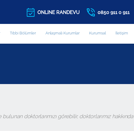
ONLINE RANDEVU
0850 911 0 911
r
Tıbbi Bölümler
Anlaşmalı Kurumlar
Kurumsal
İletişim
lunan doktorlarımızı görebilir, doktorlarımız hakkında det