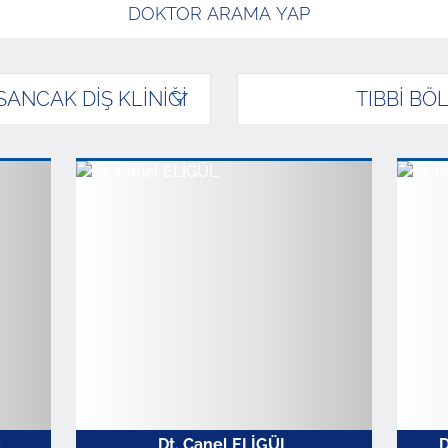
ANCAK DİŞ KLİNİĞİ
TIBBİ BÖ
N
Dt. Canel ELİGÜL
D