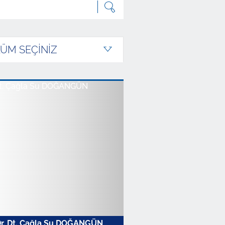
LÜM SEÇİNİZ
r. Dt. Çağla Su DOĞANGÜN