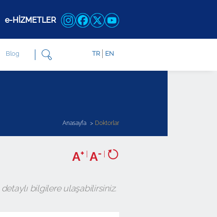
e-HİZMETLER
Blog
TR
EN
Anasayfa
Doktorlar
+
-
A
|
A
|
aylı bilgilere ulaşabilirsiniz.