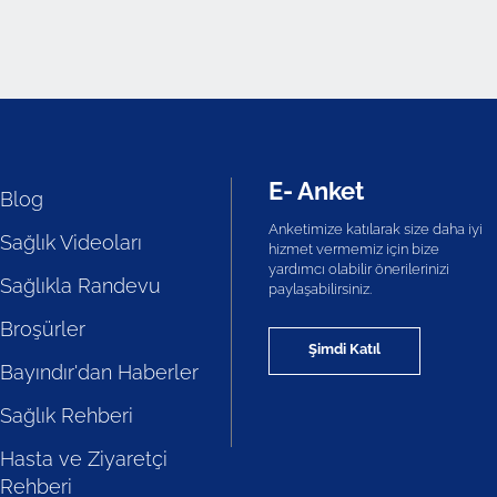
E- Anket
Blog
Anketimize katılarak size daha iyi
Sağlık Videoları
hizmet vermemiz için bize
yardımcı olabilir önerilerinizi
Sağlıkla Randevu
paylaşabilirsiniz.
Broşürler
Şimdi Katıl
Bayındır'dan Haberler
Sağlık Rehberi
Hasta ve Ziyaretçi
Rehberi