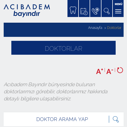
MENÜ
Anasayfa
Doktorlar
DOKTORLAR
+
-
A
|
A
|
Acıbadem Bayındır bünyesinde bulunan
doktorlarımızı görebilir, doktorlarımız hakkında
detaylı bilgilere ulaşabilirsiniz.