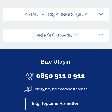
HASTANE VE DİŞ KLİNİĞİ SEÇİNİZ
TIBBİ BÖLÜM SEÇİNİZ
Bize Ulaşın
0850 911 0 911
bilgi@bayindirhastanesi.com.tr
Bilgi Toplumu Hizmetleri