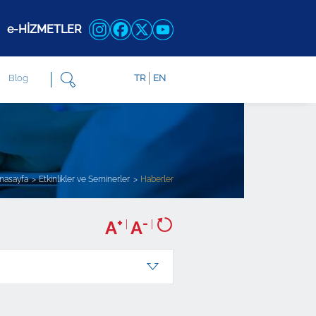
e-HİZMETLER
Blog
TR
EN
nasayfa
Etkinlikler ve Seminerler
Haberler
+
-
A
|
A
|