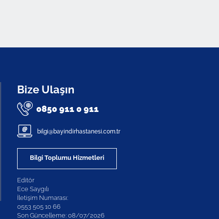
Bize Ulaşın
0850 911 0 911
bilgi@bayindirhastanesi.com.tr
Bilgi Toplumu Hizmetleri
Editör
Ece Saygılı
İletişim Numarası:
0553 505 10 66
Son Güncelleme: 08/07/2026