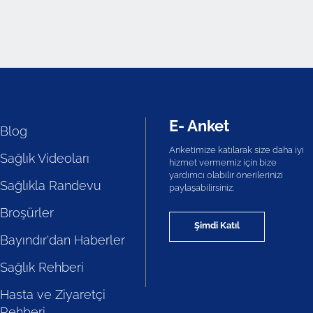
E- Anket
Blog
Anketimize katılarak size daha iyi
Sağlık Videoları
hizmet vermemiz için bize
yardımcı olabilir önerilerinizi
Sağlıkla Randevu
paylaşabilirsiniz.
Broşürler
Şimdi Katıl
Bayındır'dan Haberler
Sağlık Rehberi
Hasta ve Ziyaretçi
Rehberi