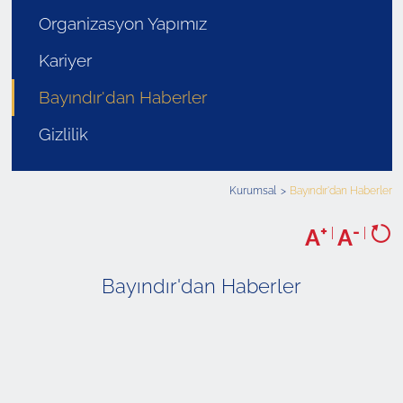
Organizasyon Yapımız
Kariyer
Bayındır'dan Haberler
Gizlilik
Kurumsal
Bayındır'dan Haberler
+
-
A
|
A
|
Bayındır'dan Haberler