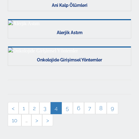
Ani Kalp Ölümleri
Alerjik Astım
Onkolojide Girişimsel Yöntemler
<
1
2
3
4
5
6
7
8
9
10
…
>
>