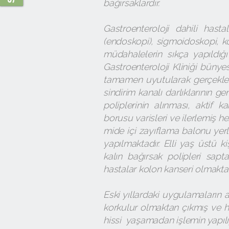
bağırsaklardır.
Gastroenteroloji dahili hast
(endoskopi), sigmoidoskopi, k
müdahalelerin sıkça yapıldığı
Gastroenteroloji Kliniği büny
tamamen uyutularak gerçekleşt
sindirim kanalı darlıklarının gen
poliplerinin alınması, aktif
borusu varisleri ve ilerlemiş 
mide içi zayıflama balonu yer
yapılmaktadır. Elli yaş üstü ki
kalın bağırsak polipleri sap
hastalar kolon kanseri olmakta
Eski yıllardaki uygulamaların
korkulur olmaktan çıkmış ve ha
hissi yaşamadan işlemin yapıl