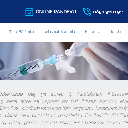
ONLINE RANDEVU
0850 911 0 911
r
Tıbbi Bölümler
Anlaşmalı Kurumlar
Kurumsal
İletişim
ülkemizde beş yıl süreli İç Hastalıkları ihtisasını
 sene süre ile yapılan bir üst ihtisas sonucu eld
ilim Dalı, sindirim kanalının tüm organları, karaciğer, safr
 dalak gibi organların hastalıkları ile ilgilidir. Sindiri
cağı üzere yemek borusu, mide, ince bağırsaklar ve kalı