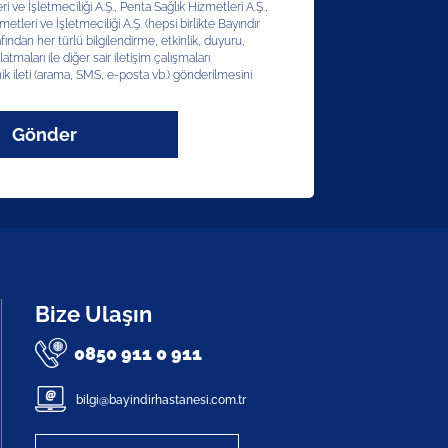
 ve İşletmeciliği A.Ş., Penta Sağlık Hizmetleri A.Ş.,
etleri ve İşletmeciliği A.Ş. (hepsi birlikte Bayındır
afından her türlü bilgilendirme, etkinlik, duyuru,
latmaları ile diğer sair iletişim çalışmaları
ik ileti (arama, SMS, e-posta vb.) gönderilmesini
Gönder
Bize Ulaşın
0850 911 0 911
bilgi@bayindirhastanesi.com.tr