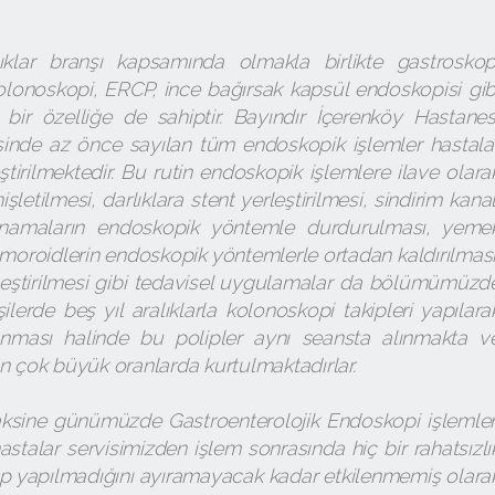
alıklar branşı kapsamında olmakla birlikte gastroskop
olonoskopi, ERCP, ince bağırsak kapsül endoskopisi gib
 bir özelliğe de sahiptir. Bayındır İçerenköy Hastanes
esinde az önce sayılan tüm endoskopik işlemler hastala
irilmektedir. Bu rutin endoskopik işlemlere ilave olara
işletilmesi, darlıklara stent yerleştirilmesi, sindirim kanal
 kanamaların endoskopik yöntemle durdurulması, yeme
hemoroidlerin endoskopik yöntemlerle ortadan kaldırılması
leştirilmesi gibi tedavisel uygulamalar da bölümümüzd
şilerde beş yıl aralıklarla kolonoskopi takipleri yapılara
tanması halinde bu polipler aynı seansta alınmakta v
n çok büyük oranlarda kurtulmaktadırlar.
 aksine günümüzde Gastroenterolojik Endoskopi işlemler
stalar servisimizden işlem sonrasında hiç bir rahatsızlı
ıp yapılmadığını ayıramayacak kadar etkilenmemiş olara