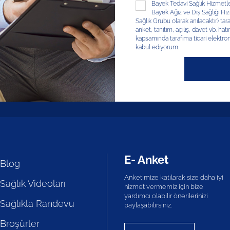
Bayek Tedavi Sağlık Hizmetleri
Bayek Ağız ve Diş Sağlığı Hizm
Sağlık Grubu olarak anılacaktır) tar
anket, tanıtım, açılış, davet vb. hatır
kapsamında tarafıma ticari elektron
kabul ediyorum.
E- Anket
Blog
Anketimize katılarak size daha iyi
Sağlık Videoları
hizmet vermemiz için bize
yardımcı olabilir önerilerinizi
Sağlıkla Randevu
paylaşabilirsiniz.
Broşürler