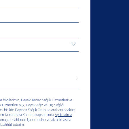
şim bilgilerimin, Bayek Tedavi Sağlık Hizmetleri ve
ık Hizmetleri A.Ş., Bayek Ağız ve Diş Sağlığı
si birlikte Bayındır Sağlık Grubu olarak anılacaktır)
erilerin Korunması Kanunu kapsamında
Aydınlatma
 amaçlar dahilinde işlenmesine ve aktarılmasına
 taahhüt ederim.