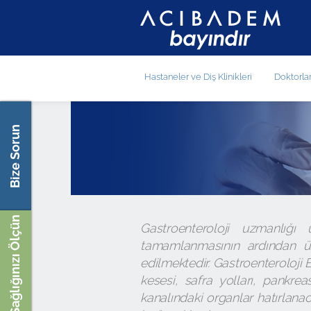
Hastaneler ve Diş Klinikleri
Doktorla
Bize Sorun
Sağlığınızı Ölçün
Gastroenteroloji uzmanlığı 
tamamlanmasının ardından üç
edilmektedir. Gastroenteroloji B
kesesi, safra yolları, pankreas,
kanalındaki organlar hatırlana