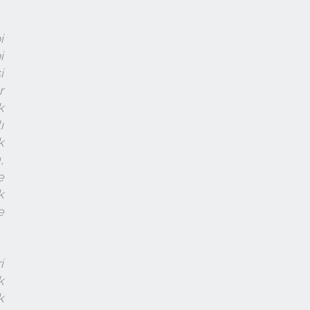
i
i
i
r
k
ı
k
,
e
k
e
i
k
k