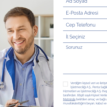
Verdiğim kişisel veri ve ileti
İşletmeciliği A.Ş., Penta Sağl
Hizmetleri ve İşletmeciliği A.Ş. (hep
tarafından, 6698 sayılı Kişisel V
Metninde
belirtilen amaç ve bağlı
muvafakatettiğimi beyan, kabul ve