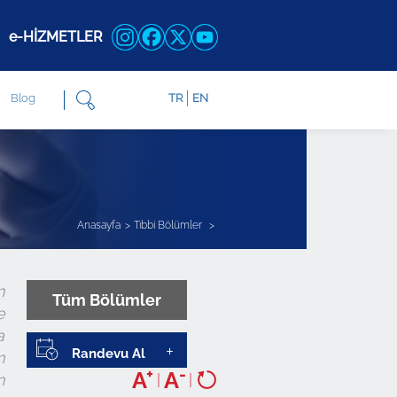
e-HİZMETLER
Blog
TR
EN
Anasayfa
Tıbbi Bölümler
n
Tüm Bölümler
e
a
Randevu Al
m
+
-
A
A
n
|
|