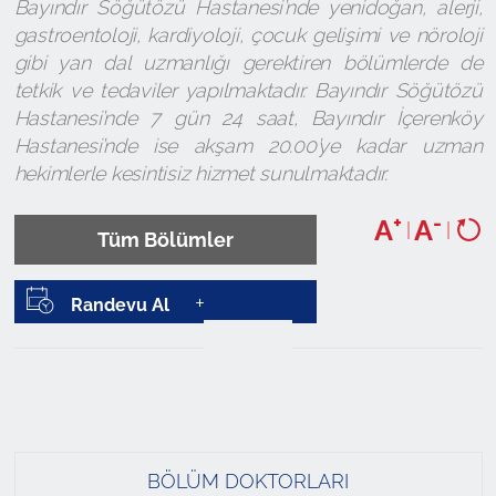
Bayındır Söğütözü Hastanesi’nde yenidoğan, alerji,
gastroentoloji, kardiyoloji, çocuk gelişimi ve nöroloji
gibi yan dal uzmanlığı gerektiren bölümlerde de
tetkik ve tedaviler yapılmaktadır. Bayındır Söğütözü
Hastanesi’nde 7 gün 24 saat, Bayındır İçerenköy
Hastanesi’nde ise akşam 20.00’ye kadar uzman
hekimlerle kesintisiz hizmet sunulmaktadır.
+
-
A
A
|
|
Tüm Bölümler
Randevu Al
BÖLÜM DOKTORLARI