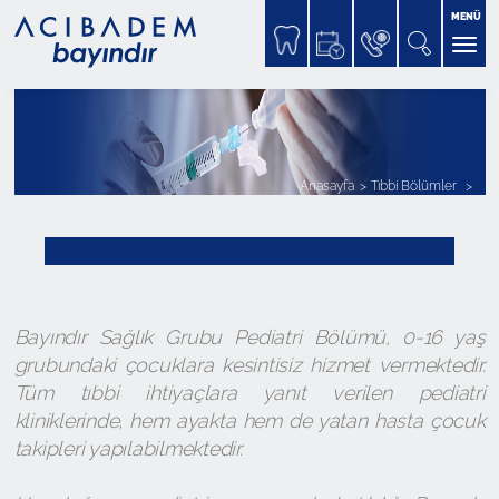
MENÜ
Anasayfa
Tıbbi Bölümler
Bayındır Sağlık Grubu Pediatri Bölümü, 0-16 yaş
grubundaki çocuklara kesintisiz hizmet vermektedir.
Tüm tıbbi ihtiyaçlara yanıt verilen pediatri
kliniklerinde, hem ayakta hem de yatan hasta çocuk
takipleri yapılabilmektedir.