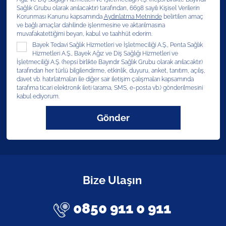
Sağlık Grubu olarak anılacaktır) tarafından, 6698 sayılı Kişisel Verilerin
Korunması Kanunu kapsamında
Aydınlatma Metninde
belirtilen amaç
ve bağlı amaçlar dahilinde işlenmesine ve aktarılmasına
muvafakatettiğimi beyan, kabul ve taahhüt ederim.
Bayek Tedavi Sağlık Hizmetleri ve İşletmeciliği A.Ş., Penta Sağlık
Hizmetleri A.Ş., Bayek Ağız ve Diş Sağlığı Hizmetleri ve
İşletmeciliği A.Ş. (hepsi birlikte Bayındır Sağlık Grubu olarak anılacaktır)
tarafından her türlü bilgilendirme, etkinlik, duyuru, anket, tanıtım, açılış,
davet vb. hatırlatmaları ile diğer sair iletişim çalışmaları kapsamında
tarafıma ticari elektronik ileti (arama, SMS, e-posta vb.) gönderilmesini
kabul ediyorum.
Gönder
Bize Ulaşın
0850 911 0 911