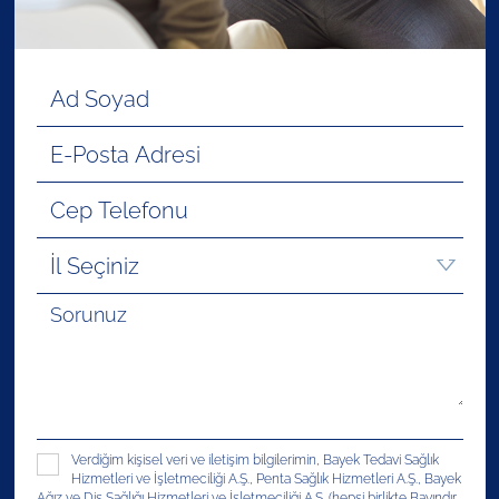
Verdiğim kişisel veri ve iletişim bilgilerimin, Bayek Tedavi Sağlık
Hizmetleri ve İşletmeciliği A.Ş., Penta Sağlık Hizmetleri A.Ş., Bayek
Ağız ve Diş Sağlığı Hizmetleri ve İşletmeciliği A.Ş. (hepsi birlikte Bayındır