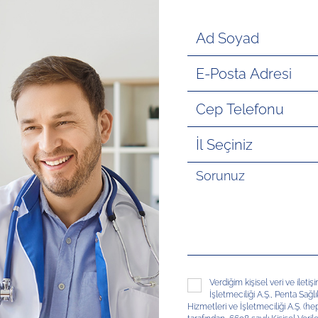
Verdiğim kişisel veri ve ileti
İşletmeciliği A.Ş., Penta Sağl
Hizmetleri ve İşletmeciliği A.Ş. (hep