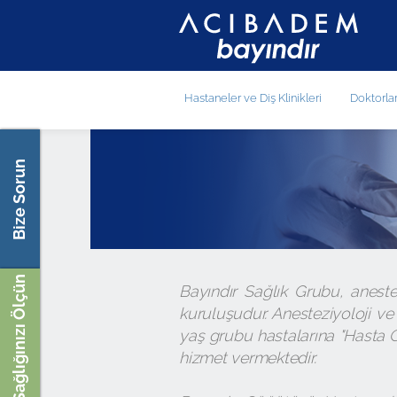
Hastaneler ve Diş Klinikleri
Doktorla
Bize Sorun
Sağlığınızı Ölçün
Bayındır Sağlık Grubu, aneste
kuruluşudur. Anesteziyoloji v
yaş grubu hastalarına "Hasta 
hizmet vermektedir.