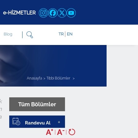
e-HİZMETLER
Blog
TR
EN
Anasayfa
Tıbbi Bölümler
k
Tüm Bölümler
m
a
Randevu Al
+
-
A
A
|
|