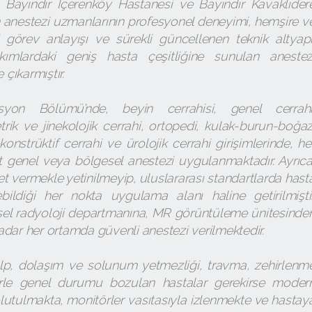
 Bayındır İçerenköy Hastanesi ve Bayındır Kavaklıder
 anestezi uzmanlarının profesyonel deneyimi, hemşire v
li görev anlayışı ve sürekli güncellenen teknik altyapı
mlardaki geniş hasta çeşitliğine sunulan anestez
 çıkarmıştır.
syon Bölümü’nde, beyin cerrahisi, genel cerrahi
trik ve jinekolojik cerrahi, ortopedi, kulak-burun-boğaz
konstrüktif cerrahi ve ürolojik cerrahi girişimlerinde, he
 genel veya bölgesel anestezi uygulanmaktadır. Ayrıca
 vermekle yetinilmeyip, uluslararası standartlarda hast
lebildiği her nokta uygulama alanı haline getirilmiştir
sel radyoloji departmanına, MR görüntüleme ünitesinde
 kadar her ortamda güvenli anestezi verilmektedir.
alp, dolaşım ve solunum yetmezliği, travma, zehirlenm
le genel durumu bozulan hastalar gerekirse moder
lutulmakta, monitörler vasıtasıyla izlenmekte ve hastay