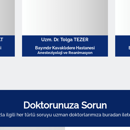
AT
Uzm. Dr. Tolga TEZER
i
Bayındır Kavaklıdere Hastanesi
Anesteziyoloji ve Reanimasyon
Profili Görüntüle
Doktorunuza Sorun
zla ilgili her türlü soruyu uzman doktorlarımıza buradan ileteb