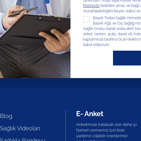
tarafından, 6698 sayılı Kişisel V
Metninde
belirtilen amaç ve bağlı
muvafakatettiğimi beyan, kabul ve
Bayek Tedavi Sağlık Hizmetleri
Bayek Ağız ve Diş Sağlığı Hizm
Sağlık Grubu olarak anılacaktır) tar
anket, tanıtım, açılış, davet vb. hatır
kapsamında tarafıma ticari elektron
kabul ediyorum.
E- Anket
Blog
Anketimize katılarak size daha iyi
Sağlık Videoları
hizmet vermemiz için bize
yardımcı olabilir önerilerinizi
Sağlıkla Randevu