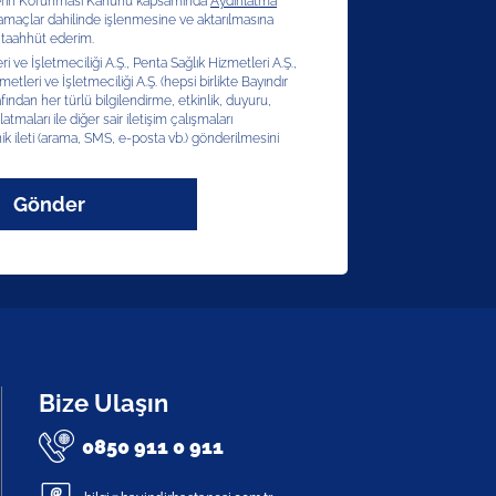
erilerin Korunması Kanunu kapsamında
Aydınlatma
 amaçlar dahilinde işlenmesine ve aktarılmasına
 taahhüt ederim.
 ve İşletmeciliği A.Ş., Penta Sağlık Hizmetleri A.Ş.,
etleri ve İşletmeciliği A.Ş. (hepsi birlikte Bayındır
afından her türlü bilgilendirme, etkinlik, duyuru,
latmaları ile diğer sair iletişim çalışmaları
ik ileti (arama, SMS, e-posta vb.) gönderilmesini
Gönder
Bize Ulaşın
0850 911 0 911