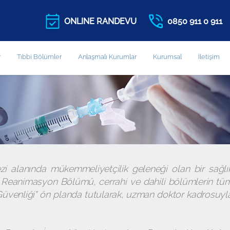
ONLINE RANDEVU
0850 911 0 911
r
Tıbbi Bölümler
Anlaşmalı Kurumlar
Kurumsal
İletişim
zi alanında mükemmeliyetçilik geleneği olan bir sağlı
e Reanimasyon Bölümü, cerrahi ve dahili bölümlerin tü
Güvenliği" ön planda tutularak, uzman doktor kadrosuyl