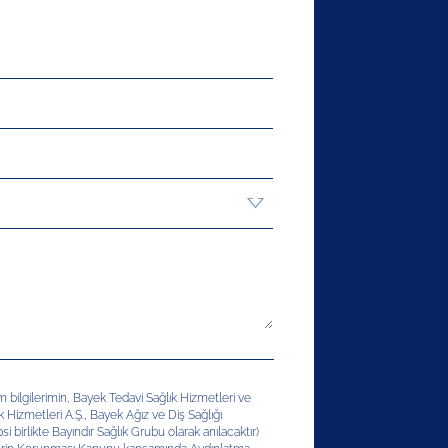
şim bilgilerimin, Bayek Tedavi Sağlık Hizmetleri ve
ık Hizmetleri A.Ş., Bayek Ağız ve Diş Sağlığı
si birlikte Bayındır Sağlık Grubu olarak anılacaktır)