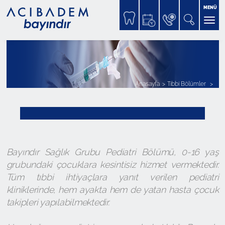
MENÜ
Anasayfa
Tıbbi Bölümler
Bayındır Sağlık Grubu Pediatri Bölümü, 0-16 yaş
grubundaki çocuklara kesintisiz hizmet vermektedir.
Tüm tıbbi ihtiyaçlara yanıt verilen pediatri
kliniklerinde, hem ayakta hem de yatan hasta çocuk
takipleri yapılabilmektedir.