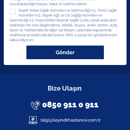
muvafakatettiğimi beyan, kabul ve taahhüt ederim.
Bayek Tedavi Sağlık Hizmetleri ve İşletmeciliği A.Ş., Penta Sağlık
Hizmetleri A.Ş., Bayek Ağız ve Diş Sağlığı Hizmetleri ve
İşletmeciliği A.Ş. (hepsi birlikte Bayındır Sağlık Grubu olarak anılacaktır)
tarafından her türlü bilgilendirme, etkinlik, duyuru, anket, tanıtım, açılış,
davet vb. hatırlatmaları ile diğer sair iletişim çalışmaları kapsamında
tarafıma ticari elektronik ileti (arama, SMS, e-posta vb.) gönderilmesini
kabul ediyorum.
Gönder
Bize Ulaşın
0850 911 0 911
bilgi@bayindirhastanesi.com.tr