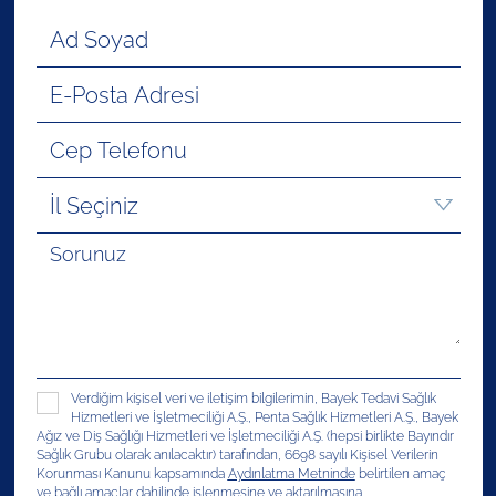
Verdiğim kişisel veri ve iletişim bilgilerimin, Bayek Tedavi Sağlık
Hizmetleri ve İşletmeciliği A.Ş., Penta Sağlık Hizmetleri A.Ş., Bayek
Ağız ve Diş Sağlığı Hizmetleri ve İşletmeciliği A.Ş. (hepsi birlikte Bayındır
Sağlık Grubu olarak anılacaktır) tarafından, 6698 sayılı Kişisel Verilerin
Korunması Kanunu kapsamında
Aydınlatma Metninde
belirtilen amaç
ve bağlı amaçlar dahilinde işlenmesine ve aktarılmasına