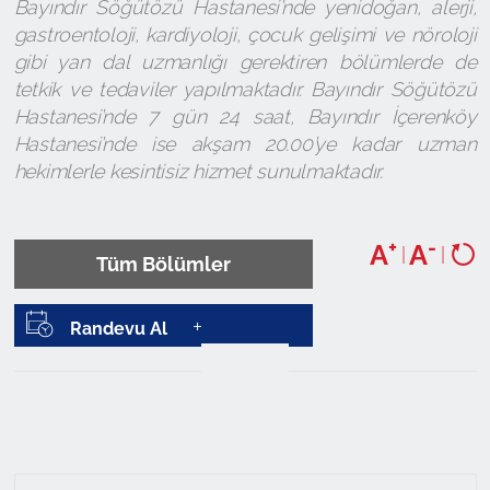
Bayındır Söğütözü Hastanesi’nde yenidoğan, alerji,
gastroentoloji, kardiyoloji, çocuk gelişimi ve nöroloji
gibi yan dal uzmanlığı gerektiren bölümlerde de
tetkik ve tedaviler yapılmaktadır. Bayındır Söğütözü
Hastanesi’nde 7 gün 24 saat, Bayındır İçerenköy
Hastanesi’nde ise akşam 20.00’ye kadar uzman
hekimlerle kesintisiz hizmet sunulmaktadır.
+
-
A
A
|
|
Tüm Bölümler
Randevu Al