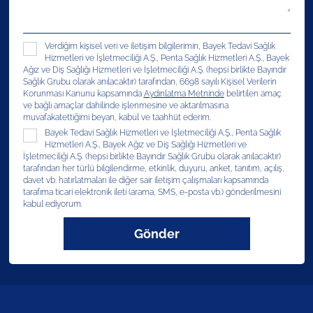
Verdiğim kişisel veri ve iletişim bilgilerimin, Bayek Tedavi Sağlık
Hizmetleri ve İşletmeciliği A.Ş., Penta Sağlık Hizmetleri A.Ş., Bayek
Ağız ve Diş Sağlığı Hizmetleri ve İşletmeciliği A.Ş. (hepsi birlikte Bayındır
Sağlık Grubu olarak anılacaktır) tarafından, 6698 sayılı Kişisel Verilerin
Korunması Kanunu kapsamında
Aydınlatma Metninde
belirtilen amaç
ve bağlı amaçlar dahilinde işlenmesine ve aktarılmasına
muvafakatettiğimi beyan, kabul ve taahhüt ederim.
Bayek Tedavi Sağlık Hizmetleri ve İşletmeciliği A.Ş., Penta Sağlık
Hizmetleri A.Ş., Bayek Ağız ve Diş Sağlığı Hizmetleri ve
İşletmeciliği A.Ş. (hepsi birlikte Bayındır Sağlık Grubu olarak anılacaktır)
tarafından her türlü bilgilendirme, etkinlik, duyuru, anket, tanıtım, açılış,
davet vb. hatırlatmaları ile diğer sair iletişim çalışmaları kapsamında
tarafıma ticari elektronik ileti (arama, SMS, e-posta vb.) gönderilmesini
kabul ediyorum.
Gönder