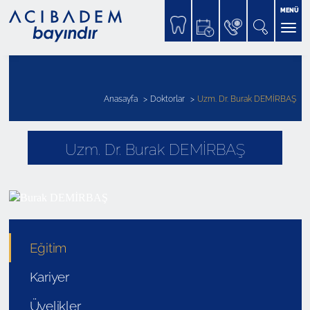
MENÜ
Anasayfa
Doktorlar
Uzm. Dr. Burak DEMİRBAŞ
Uzm. Dr. Burak DEMİRBAŞ
Eğitim
Kariyer
Üyelikler