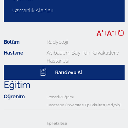
Uzmanlık Alanları
+
-
A
A
|
|
Bölüm
Radyoloji
Hastane
Acıbadem Bayındır Kavaklıdere
Hastanesi
Randevu Al
Eğitim
Öğrenim
Uzmanlık Eğitimi
Hacettepe Üniversitesi Tıp Fakültesi, Radyoloji
Tıp Fakültesi