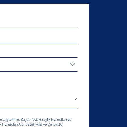
şim bilgilerimin, Bayek Tedavi Sağlık Hizmetleri ve
ık Hizmetleri A.Ş., Bayek Ağız ve Diş Sağlığı