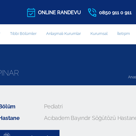
ONLINE RANDEVU
0850 911 0 911
r
Tıbbi Bölümler
Anlaşmalı Kurumlar
Kurumsal
İletişim
PINAR
Anas
Bölüm
Pediatri
Hastane
Acıbadem Bayındır Söğütözü Hastan