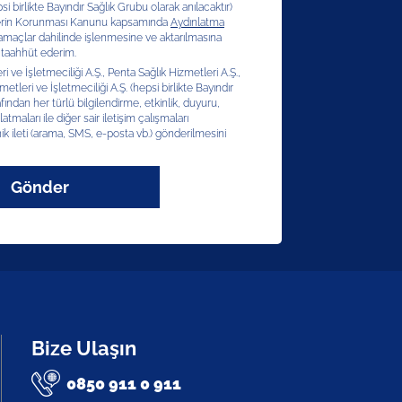
si birlikte Bayındır Sağlık Grubu olarak anılacaktır)
erilerin Korunması Kanunu kapsamında
Aydınlatma
 amaçlar dahilinde işlenmesine ve aktarılmasına
 taahhüt ederim.
 ve İşletmeciliği A.Ş., Penta Sağlık Hizmetleri A.Ş.,
etleri ve İşletmeciliği A.Ş. (hepsi birlikte Bayındır
afından her türlü bilgilendirme, etkinlik, duyuru,
latmaları ile diğer sair iletişim çalışmaları
ik ileti (arama, SMS, e-posta vb.) gönderilmesini
Gönder
Bize Ulaşın
0850 911 0 911