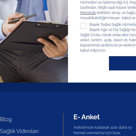
Hizmetleri ve İşletmeciliği A.Ş. (hep
tarafından, 6698 sayılı Kişisel V
Metninde
belirtilen amaç ve bağlı
muvafakatettiğimi beyan, kabul ve
Bayek Tedavi Sağlık Hizmetleri
Bayek Ağız ve Diş Sağlığı Hizm
Sağlık Grubu olarak anılacaktır) tar
anket, tanıtım, açılış, davet vb. hatır
kapsamında tarafıma ticari elektron
kabul ediyorum.
E- Anket
Blog
Anketimize katılarak size daha iyi
Sağlık Videoları
hizmet vermemiz için bize