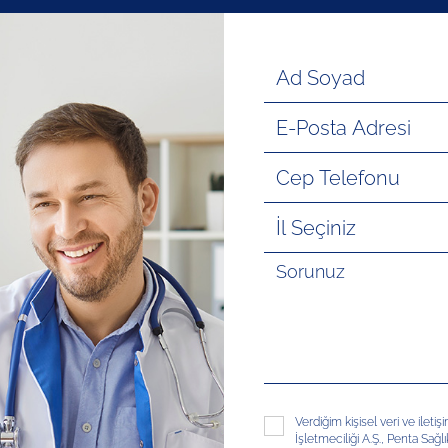
Verdiğim kişisel veri ve ileti
İşletmeciliği A.Ş., Penta Sağl