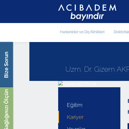
Hastaneler ve Diş Klinikleri
Doktorla
Bize Sorun
Uzm. Dr. Gizem AK
Sağlığınızı Ölçün
Eğitim
Kariyer