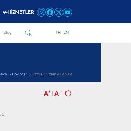
e-HİZMETLER
Blog
TR
EN
ayfa
Doktorlar
Uzm. Dr. Gizem AKPINAR
+
-
A
A
|
|
esi