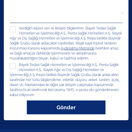
Verdiğim kişisel veri ve iletişim bilgilerimin, Bayek Tedavi Sağlık
Hizmetleri ve İşletmeciliği A.Ş., Penta Sağlık Hizmetleri A.Ş., Bayek
Ağız ve Diş Sağlığı Hizmetleri ve İşletmeciliği A.Ş. (hepsi birlikte Bayındır
Sağlık Grubu olarak anılacaktır) tarafından, 6698 sayılı Kişisel Verilerin
Korunması Kanunu kapsamında
Aydınlatma Metninde
belirtilen amaç
ve bağlı amaçlar dahilinde işlenmesine ve aktarılmasına
muvafakatettiğimi beyan, kabul ve taahhüt ederim.
Bayek Tedavi Sağlık Hizmetleri ve İşletmeciliği A.Ş., Penta Sağlık
Hizmetleri A.Ş., Bayek Ağız ve Diş Sağlığı Hizmetleri ve
İşletmeciliği A.Ş. (hepsi birlikte Bayındır Sağlık Grubu olarak anılacaktır)
tarafından her türlü bilgilendirme, etkinlik, duyuru, anket, tanıtım, açılış,
davet vb. hatırlatmaları ile diğer sair iletişim çalışmaları kapsamında
tarafıma ticari elektronik ileti (arama, SMS, e-posta vb.) gönderilmesini
kabul ediyorum.
Gönder