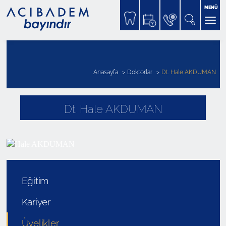
MENÜ
Anasayfa
Doktorlar
Dt. Hale AKDUMAN
Dt. Hale AKDUMAN
Eğitim
Kariyer
Üyelikler