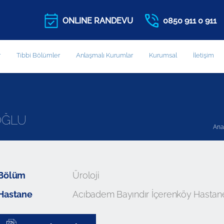
ONLINE RANDEVU
0850 911 0 911
r
Tıbbi Bölümler
Anlaşmalı Kurumlar
Kurumsal
İletişim
UOĞLU
Ana
Bölüm
Üroloji
Hastane
Acıbadem Bayındır İçerenköy Hastan