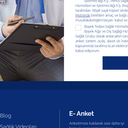
İşletmeciliği A.Ş., Penta Sağl
Hizmetleri ve İşletmeciliği A.Ş. (hep
tarafından, 6698 sayılı Kişisel V
Metninde
belirtilen amaç ve bağlı
muvafakatettiğimi beyan, kabul ve
Bayek Tedavi Sağlık Hizmetleri
Bayek Ağız ve Diş Sağlığı Hizm
Sağlık Grubu olarak anılacaktır) tar
anket, tanıtım, açılış, davet vb. hatır
kapsamında tarafıma ticari elektron
kabul ediyorum.
E- Anket
Blog
Anketimize katılarak size daha iyi
Sağlık Videoları