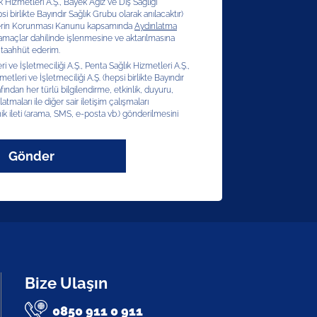
ık Hizmetleri A.Ş., Bayek Ağız ve Diş Sağlığı
si birlikte Bayındır Sağlık Grubu olarak anılacaktır)
erilerin Korunması Kanunu kapsamında
Aydınlatma
 amaçlar dahilinde işlenmesine ve aktarılmasına
 taahhüt ederim.
 ve İşletmeciliği A.Ş., Penta Sağlık Hizmetleri A.Ş.,
etleri ve İşletmeciliği A.Ş. (hepsi birlikte Bayındır
afından her türlü bilgilendirme, etkinlik, duyuru,
latmaları ile diğer sair iletişim çalışmaları
ik ileti (arama, SMS, e-posta vb.) gönderilmesini
Gönder
Bize Ulaşın
0850 911 0 911