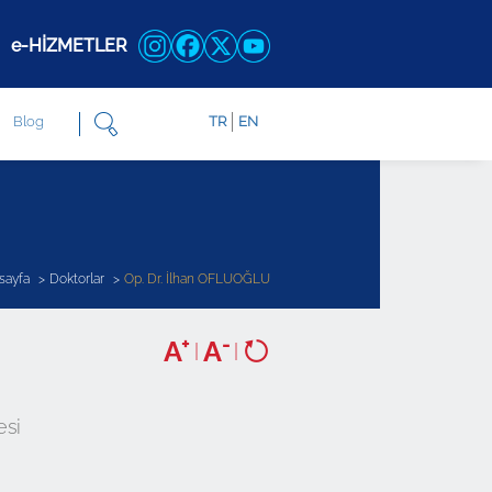
e-HİZMETLER
Blog
TR
EN
sayfa
Doktorlar
Op. Dr. İlhan OFLUOĞLU
+
-
A
A
|
|
esi