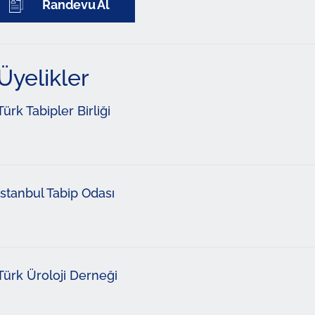
Randevu Al
Üyelikler
Türk Tabipler Birliği
İstanbul Tabip Odası
Türk Üroloji Derneği