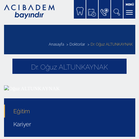
MENÜ
Anasayfa
Doktorlar
Dr. Oğuz ALTUNKAYNAK
Dr. Oğuz ALTUNKAYNAK
Eğitim
Kariyer