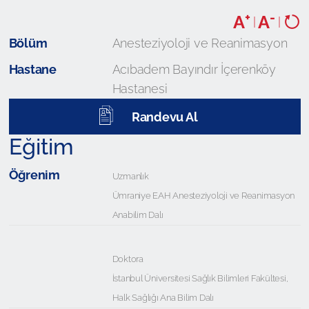
+
-
A
A
|
|
Bölüm
Anesteziyoloji ve Reanimasyon
Hastane
Acıbadem Bayındır İçerenköy
Hastanesi
Randevu Al
Eğitim
Öğrenim
Uzmanlık
Ümraniye EAH Anesteziyoloji ve Reanimasyon
Anabilim Dalı
Doktora
İstanbul Üniversitesi Sağlık Bilimleri Fakültesi,
Halk Sağlığı Ana Bilim Dalı