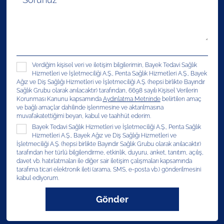
Verdiğim kişisel veri ve iletişim bilgilerimin, Bayek Tedavi Sağlık
Hizmetleri ve İşletmeciliği A.Ş., Penta Sağlık Hizmetleri A.Ş., Bayek
Ağız ve Diş Sağlığı Hizmetleri ve İşletmeciliği A.Ş. (hepsi birlikte Bayındır
Sağlık Grubu olarak anılacaktır) tarafından, 6698 sayılı Kişisel Verilerin
Korunması Kanunu kapsamında
Aydınlatma Metninde
belirtilen amaç
ve bağlı amaçlar dahilinde işlenmesine ve aktarılmasına
muvafakatettiğimi beyan, kabul ve taahhüt ederim.
Bayek Tedavi Sağlık Hizmetleri ve İşletmeciliği A.Ş., Penta Sağlık
Hizmetleri A.Ş., Bayek Ağız ve Diş Sağlığı Hizmetleri ve
İşletmeciliği A.Ş. (hepsi birlikte Bayındır Sağlık Grubu olarak anılacaktır)
tarafından her türlü bilgilendirme, etkinlik, duyuru, anket, tanıtım, açılış,
davet vb. hatırlatmaları ile diğer sair iletişim çalışmaları kapsamında
tarafıma ticari elektronik ileti (arama, SMS, e-posta vb.) gönderilmesini
kabul ediyorum.
Gönder