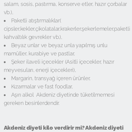
salam, sosis, pastırma, konserve etler, hazır çorbalar
vb.),
Paketli atıştırmalıklar(
cipsler,kekler,çikolatalar,krakerler,şekerlemeler,paketli
kahvaltılık gevrekler vb.),
Beyaz unlar ve beyaz unla yapılmış unlu
mamüller, kurabiye ve pastlar,
Şeker ilaveli içecekler (Asitli içecekler, hazır
meyvesuları, enerji içecekleri),
Margarin, transyağ içeren ürünler,
Kızarmalar ve fast foodlar,
Aşırı alkol Akdeniz diyetinde tüketilmemesi
gereken besinlerdendir.
Akdeniz diyeti kilo verdirir mi? Akdeniz diyeti