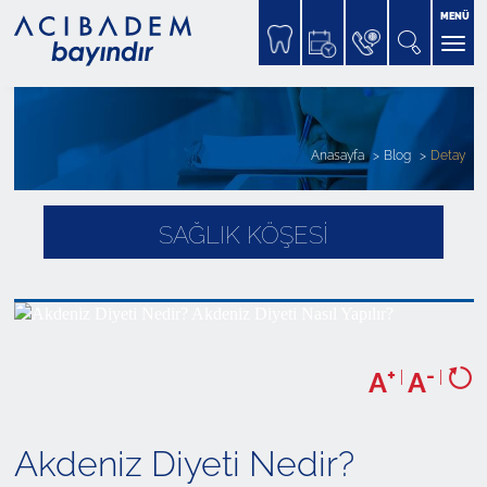
MENÜ
Anasayfa
Blog
Detay
SAĞLIK KÖŞESİ
+
-
A
|
A
|
Akdeniz Diyeti Nedir?