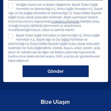
Verdiğim kişisel veri ve iletişim bilgilerimin, Bayek Tedavi Sağlık
Hizmetleri ve İşletmeciliği A.Ş., Penta Sağlık Hizmetleri A.Ş., Bayek
Ağız ve Diş Sağlığı Hizmetleri ve İşletmeciliği A.Ş. (hepsi birlikte Bayındır
Sağlık Grubu olarak anılacaktır) tarafından, 6698 sayılı Kişisel Verilerin
Korunması Kanunu kapsamında
Aydınlatma Metninde
belirtilen amaç
ve bağlı amaçlar dahilinde işlenmesine ve aktarılmasına
muvafakatettiğimi beyan, kabul ve taahhüt ederim.
Bayek Tedavi Sağlık Hizmetleri ve İşletmeciliği A.Ş., Penta Sağlık
Hizmetleri A.Ş., Bayek Ağız ve Diş Sağlığı Hizmetleri ve
İşletmeciliği A.Ş. (hepsi birlikte Bayındır Sağlık Grubu olarak anılacaktır)
tarafından her türlü bilgilendirme, etkinlik, duyuru, anket, tanıtım, açılış,
davet vb. hatırlatmaları ile diğer sair iletişim çalışmaları kapsamında
tarafıma ticari elektronik ileti (arama, SMS, e-posta vb.) gönderilmesini
kabul ediyorum.
Gönder
Bize Ulaşın