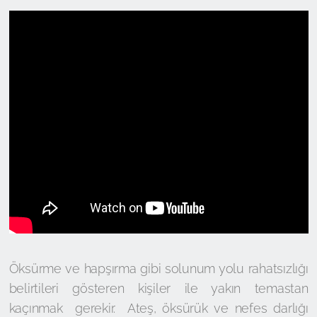
Öksürme ve hapşırma gibi solunum yolu rahatsızlığı
belirtileri gösteren kişiler ile yakın temastan
kaçınmak gerekir. Ateş, öksürük ve nefes darlığı