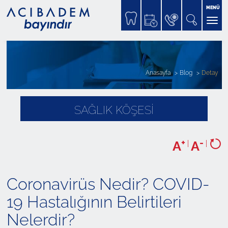
MENÜ
Anasayfa
Blog
Detay
SAĞLIK KÖŞESİ
+
-
A
|
A
|
Coronavirüs Nedir? COVID-
19 Hastalığının Belirtileri
Nelerdir?