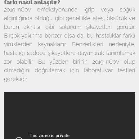
farkı nasıl anlaşılır?
2019-nCoV enfeksiyonunda, grip veya soğuk
algınlığında olduğu gibi genellikle ateş, öksürük ve
burun akıntısı gibi solunum şikayetleri görülür.
Birçok yakınma benzer olsa da, bu hastalıklar farklı
virüslerden kaynaklanır. Benzerlikleri nedeniyle,
hastalığı sadece şikayetlere dayanarak tanımlamak
zor olabilir. Bu yüzden birinin 2019-nCoV olup
olmadığını doğrulamak için laboratuvar testleri
gereklidir.