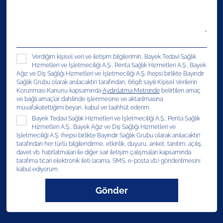
Verdiğim kişisel veri ve iletişim bilgilerimin, Bayek Tedavi Sağlık
Hizmetleri ve İşletmeciliği A.Ş., Penta Sağlık Hizmetleri A.Ş., Bayek
Ağız ve Diş Sağlığı Hizmetleri ve İşletmeciliği A.Ş. (hepsi birlikte Bayındır
Sağlık Grubu olarak anılacaktır) tarafından, 6698 sayılı Kişisel Verilerin
Korunması Kanunu kapsamında
Aydınlatma Metninde
belirtilen amaç
ve bağlı amaçlar dahilinde işlenmesine ve aktarılmasına
muvafakatettiğimi beyan, kabul ve taahhüt ederim.
Bayek Tedavi Sağlık Hizmetleri ve İşletmeciliği A.Ş., Penta Sağlık
Hizmetleri A.Ş., Bayek Ağız ve Diş Sağlığı Hizmetleri ve
İşletmeciliği A.Ş. (hepsi birlikte Bayındır Sağlık Grubu olarak anılacaktır)
tarafından her türlü bilgilendirme, etkinlik, duyuru, anket, tanıtım, açılış,
davet vb. hatırlatmaları ile diğer sair iletişim çalışmaları kapsamında
tarafıma ticari elektronik ileti (arama, SMS, e-posta vb.) gönderilmesini
kabul ediyorum.
Gönder