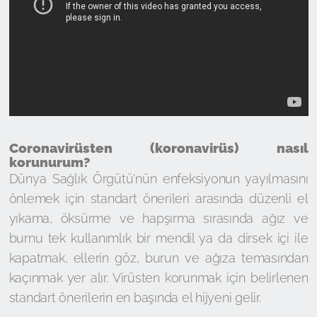
Coronavirüsten (koronavirüs) nasıl
korunurum?
Dünya Sağlık Örgütü'nün enfeksiyonun yayılmasını
önlemek için standart önerileri arasında düzenli el
yıkama, öksürme ve hapşırma sırasında ağız ve
burnu tek kullanımlık bir mendil ya da dirsek içi ile
kapatmak, ellerin göz, burun ve ağıza temasından
kaçınmak yer alır. Virüsten korunmak için belirlenen
standart önerilerin en başında el hijyeni gelir.