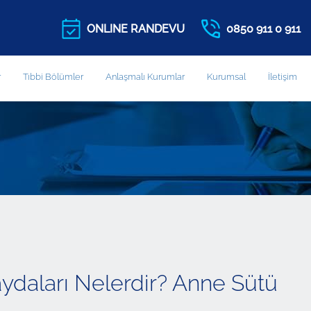
ONLINE RANDEVU
0850 911 0 911
r
Tıbbi Bölümler
Anlaşmalı Kurumlar
Kurumsal
İletişim
ydaları Nelerdir? Anne Sütü