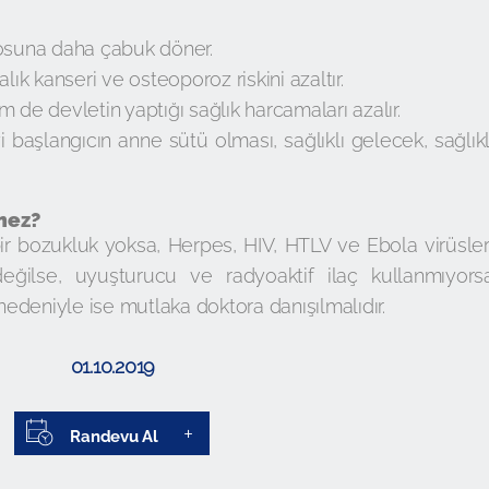
osuna daha çabuk döner.
 kanseri ve osteoporoz riskini azaltır.
 de devletin yaptığı sağlık harcamaları azalır.
i başlangıcın anne sütü olması, sağlıklı gelecek, sağlıkl
mez?
ir bozukluk yoksa, Herpes, HIV, HTLV ve Ebola virüsler
eğilse, uyuşturucu ve radyoaktif ilaç kullanmıyors
 nedeniyle ise mutlaka doktora danışılmalıdır.
01.10.2019
Randevu Al