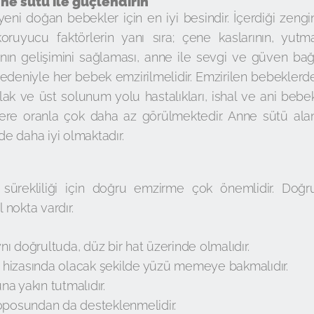
ne sütü ile güçlendirin
eni doğan bebekler için en iyi besindir. İçerdiği zengi
ruyucu faktörlerin yanı sıra; çene kaslarının, yutm
sının gelişimini sağlaması, anne ile sevgi ve güven bağ
edeniyle her bebek emzirilmelidir. Emzirilen bebeklerd
kulak ve üst solunum yolu hastalıkları, ishal ve ani bebe
lere oranla çok daha az görülmektedir. Anne sütü ala
de daha iyi olmaktadır.
sürekliliği için doğru emzirme çok önemlidir. Doğr
nokta vardır.
 doğrultuda, düz bir hat üzerinde olmalıdır.
hizasında olacak şekilde yüzü memeye bakmalıdır.
a yakın tutmalıdır.
oposundan da desteklenmelidir.