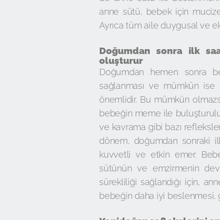
anne sütü, bebek için mucizev
Ayrıca tüm aile duygusal ve e
Doğumdan sonra ilk saa
oluşturur
Doğumdan hemen sonra beb
sağlanması ve mümkün ise i
önemlidir. Bu mümkün olmazsa
bebeğin meme ile buluşturul
ve kavrama gibi bazı refleksle
dönem, doğumdan sonraki ilk
kuvvetli ve etkin emer. Beb
sütünün ve emzirmenin deva
sürekliliği sağlandığı için, 
bebeğin daha iyi beslenmesi, 