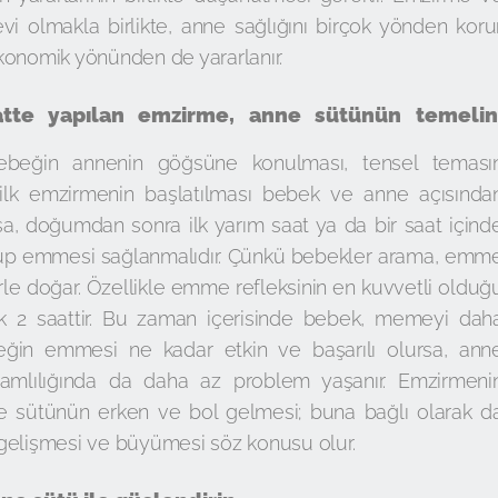
i olmakla birlikte, anne sağlığını birçok yönden korur
konomik yönünden de yararlanır.
tte yapılan emzirme, anne sütünün temelin
eğin annenin göğsüne konulması, tensel teması
lk emzirmenin başlatılması bebek ve anne açısında
, doğumdan sonra ilk yarım saat ya da bir saat içind
up emmesi sağlanmalıdır. Çünkü bebekler arama, emm
rle doğar. Özellikle emme refleksinin en kuvvetli olduğ
 2 saattir. Bu zaman içerisinde bebek, memeyi dah
eğin emmesi ne kadar etkin ve başarılı olursa, ann
mlılığında da daha az problem yaşanır. Emzirmeni
anne sütünün erken ve bol gelmesi; buna bağlı olarak d
gelişmesi ve büyümesi söz konusu olur.