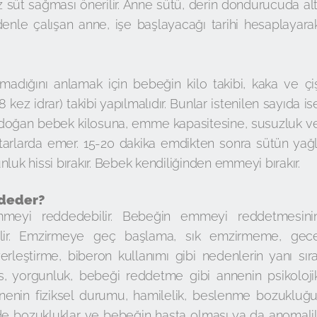
 süt sağması önerilir. Anne sütü, derin dondurucuda alt
denle çalışan anne, işe başlayacağı tarihi hesaplayara
madığını anlamak için bebeğin kilo takibi, kaka ve çi
kez idrar) takibi yapılmalıdır. Bunlar istenilen sayıda is
doğan bebek kilosuna, emme kapasitesine, susuzluk v
ktarlarda emer. 15-20 dakika emdikten sonra sütün yağl
luk hissi bırakır. Bebek kendiliğinden emmeyi bırakır.
deder?
meyi reddedebilir. Bebeğin emmeyi reddetmesini
bilir. Emzirmeye geç başlama, sık emzirmeme, gec
ştirme, biberon kullanımı gibi nedenlerin yanı sıra
es, yorgunluk, bebeği reddetme gibi annenin psikoloji
nnenin fiziksel durumu, hamilelik, beslenme bozukluğu
de bozukluklar ve bebeğin hasta olması ya da anomalil