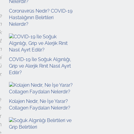
Coronavirüs Nedir? COVID-19
e
Hastalığının Belirtileri
n
Nelerdir?
k
t
n
i
COVID-19 İle Soğuk Algınlığı,
ü
Grip ve Alerjik Rinit Nasıl Ayırt
Edilir?
.
e
Kolajen Nedir, Ne İşe Yarar?
e
Collagen Faydaları Nelerdir?
r
m
e