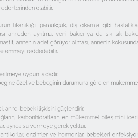
denlerinden olabilir.
urun tıkanıklığı, pamukçuk, diş çıkarma gibi hastalıkla
sı anneden ayrılma, yeni bakıcı ya da sık sık bakıc
, mastit, annenin adet görüyor olması, annenin kokusund
 de emmeyi reddedebilir.
verilmeye uygun ısıdadır.
ebeğine özel ve bebeğinin durumuna göre en mükemme
 anne-bebek ilişkisini güçlendirir.
ağların, karbonhidratların en mükemmel bileşimini içerir
ılar, ayrıca su vermeye gerek yoktur.
ntikorlar, enzimler ve hormonlar, bebekleri enfeksiyo