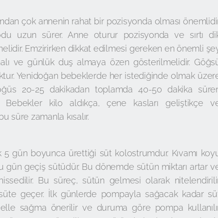
dan çok annenin rahat bir pozisyonda olması önemlidir
du uzun sürer. Anne oturur pozisyonda ve sırtı di
nmelidir. Emzirirken dikkat edilmesi gereken en önemli şe
 olmalı ve günlük duş almaya özen gösterilmelidir. Göğs
tur. Yenidoğan bebeklerde her istediğinde olmak üzer
 göğüs 20-25 dakikadan toplamda 40-50 dakika süre
 Bebekler kilo aldıkça, çene kasları geliştikçe v
 bu süre zamanla kısalır.
 5 gün boyunca ürettiği süt kolostrumdur. Kıvamı koy
’uncu gün geçiş sütüdür. Bu dönemde sütün miktarı artar v
ssedilir. Bu süreç, sütün gelmesi olarak nitelendirilir
üte geçer. İlk günlerde pompayla sağacak kadar sü
 elle sağma önerilir ve duruma göre pompa kullanılır