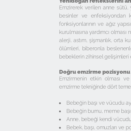
Yenidoğan reflekslerini an
Emzirerek verilen anne sütü, y
besinler ve enfeksiyondan ko
fonksiyonlarının ve ağız yapı
kurulmasına yardımcı olması n
alerji, astım, şişmanlık, orta 
ölümleri, biberonla beslenen
bebeklerin zihinsel gelişimleri 
Doğru emzirme pozisyonu
Emzirmenin etkin olması ve 
emzirme tekniğinde dört temel 
Bebeğin başı ve vücudu aynı
Bebeğin burnu, meme başı 
Anne, bebeği kendi vücudun
Bebek, başı, omuzları ve p