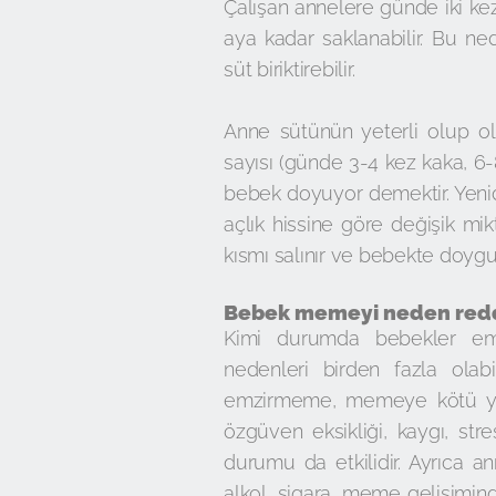
Çalışan annelere günde iki kez
aya kadar saklanabilir. Bu ne
süt biriktirebilir.
Anne sütünün yeterli olup ol
sayısı (günde 3-4 kez kaka, 6-8 
bebek doyuyor demektir. Yeni
açlık hissine göre değişik mi
kısmı salınır ve bebekte doygun
Bebek memeyi neden red
Kimi durumda bebekler em
nedenleri birden fazla ola
emzirmeme, memeye kötü yerle
özgüven eksikliği, kaygı, str
durumu da etkilidir. Ayrıca a
alkol, sigara, meme gelişimin