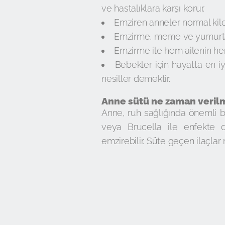
ve hastalıklara karşı korur.
Emziren anneler normal kil
Emzirme, meme ve yumurtalık
Emzirme ile hem ailenin hem
Bebekler için hayatta en iy
nesiller demektir.
Anne sütü ne zaman veril
Anne, ruh sağlığında önemli b
veya Brucella ile enfekte d
emzirebilir. Süte geçen ilaçlar