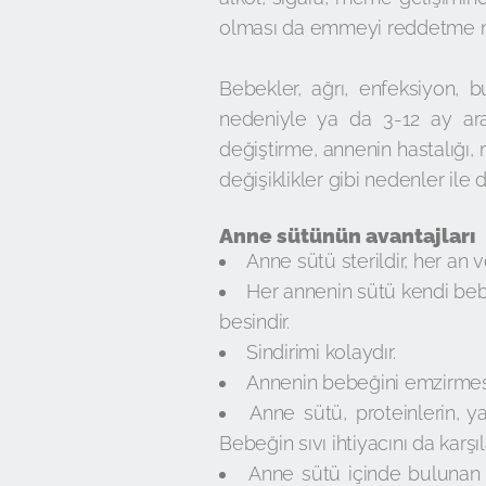
olması da emmeyi reddetme ne
Bebekler, ağrı, enfeksiyon, b
nedeniyle ya da 3-12 ay ara
değiştirme, annenin hastalığı
değişiklikler gibi nedenler ile
Anne sütünün avantajları
Anne sütü sterildir, her an 
Her annenin sütü kendi b
besindir.
Sindirimi kolaydır.
Annenin bebeğini emzirmesi,
Anne sütü, proteinlerin, y
Bebeğin sıvı ihtiyacını da karş
Anne sütü içinde bulunan a