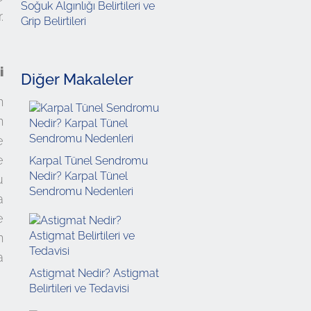
Soğuk Algınlığı Belirtileri ve
.
Grip Belirtileri
i
Diğer Makaleler
n
n
e
e
Karpal Tünel Sendromu
Nedir? Karpal Tünel
u
Sendromu Nedenleri
a
e
n
a
Astigmat Nedir? Astigmat
Belirtileri ve Tedavisi