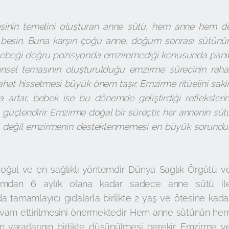
inin temelini oluşturan anne sütü, hem anne hem d
 besin. Buna karşın çoğu anne, doğum sonrası sütünü
a bebeği doğru pozisyonda emziremediği konusunda pani
tensel temasının oluşturulduğu emzirme sürecinin raha
ahat hissetmesi büyük önem taşır. Emzirme ritüelini saki
artar, bebek ise bu dönemde geliştirdiği reflekslerin
 güçlendirir. Emzirme doğal bir süreçtir, her annenin süt
iği değil emzirmenin desteklenmemesi en büyük sorundur
ğal ve en sağlıklı yöntemdir. Dünya Sağlık Örgütü v
mdan 6 aylık olana kadar sadece anne sütü il
 tamamlayıcı gıdalarla birlikte 2 yaş ve ötesine kada
vam ettirilmesini önermektedir. Hem anne sütünün he
 yararlarının birlikte düşünülmesi gerekir. Emzirme v