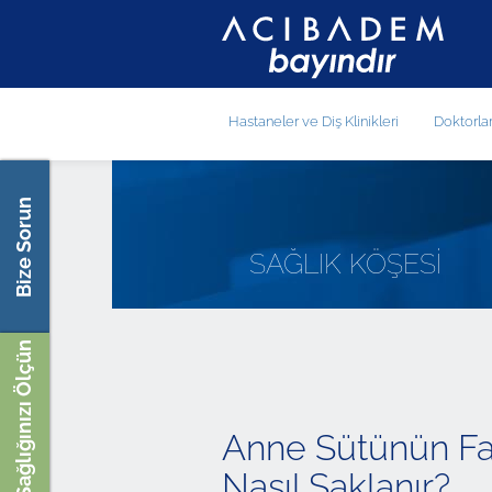
Hastaneler ve Diş Klinikleri
Doktorla
Bize Sorun
SAĞLIK KÖŞESİ
Sağlığınızı Ölçün
Anne Sütünün Fa
Nasıl Saklanır?