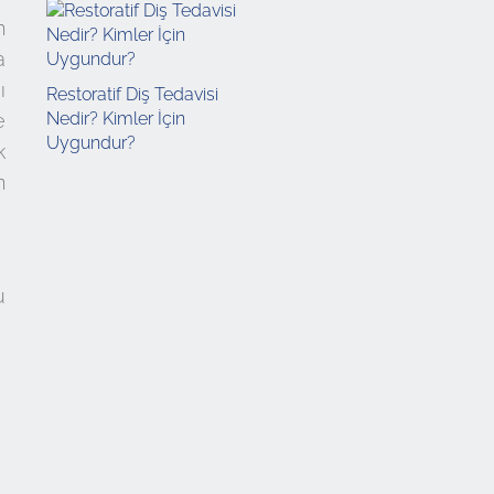
n
a
ı
Restoratif Diş Tedavisi
Nedir? Kimler İçin
e
Uygundur?
k
n
u