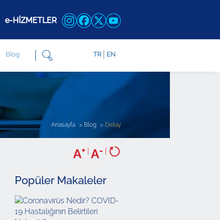
e-HİZMETLER
Blog
TR
EN
Anasayfa
Blog
Detay
+
-
A
|
A
|
Popüler Makaleler