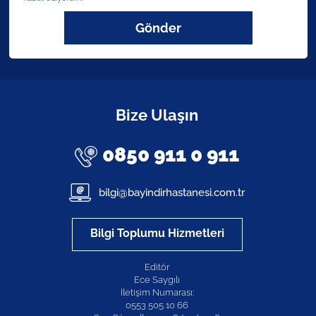
Gönder
Bize Ulaşın
0850 911 0 911
bilgi@bayindirhastanesi.com.tr
Bilgi Toplumu Hizmetleri
Editör
Ece Saygılı
İletişim Numarası:
0553 505 10 66