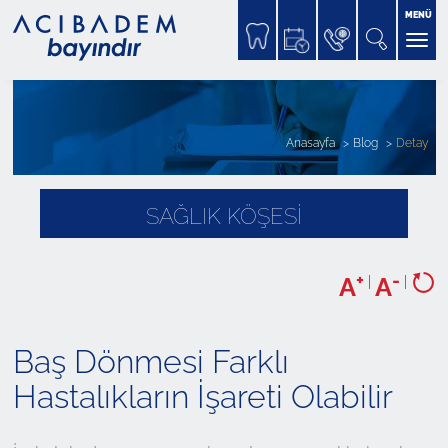
MENÜ
Anasayfa
Blog
Detay
SAĞLIK KÖŞESİ
+
-
A
|
A
|
Baş Dönmesi Farklı
Hastalıkların İşareti Olabilir