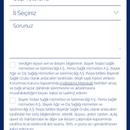
Verdiğim kişisel veri ve iletişim bilgilerimin, Bayek Tedavi Sağlık
Hizmetleri ve İşletmeciliği A.Ş., Penta Sağlık Hizmetleri A.Ş., Bayek
Ağız ve Diş Sağlığı Hizmetleri ve İşletmeciliği A.Ş. (hepsi birlikte Bayındır
Sağlık Grubu olarak anılacaktır) tarafından, 6698 sayılı Kişisel Verilerin
Korunması Kanunu kapsamında
Aydınlatma Metninde
belirtilen amaç
ve bağlı amaçlar dahilinde işlenmesine ve aktarılmasına
muvafakatettiğimi beyan, kabul ve taahhüt ederim.
Bayek Tedavi Sağlık Hizmetleri ve İşletmeciliği A.Ş., Penta Sağlık
Hizmetleri A.Ş., Bayek Ağız ve Diş Sağlığı Hizmetleri ve
İşletmeciliği A.Ş. (hepsi birlikte Bayındır Sağlık Grubu olarak anılacaktır)
tarafından her türlü bilgilendirme, etkinlik, duyuru, anket, tanıtım, açılış,
davet vb. hatırlatmaları ile diğer sair iletişim çalışmaları kapsamında
tarafıma ticari elektronik ileti (arama, SMS, e-posta vb.) gönderilmesini
kabul ediyorum.