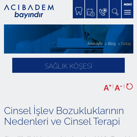
MENÜ
Anasayfa
Blog
Detay
SAĞLIK KÖŞESİ
+
-
A
|
A
|
Cinsel İşlev Bozukluklarının
Nedenleri ve Cinsel Terapi