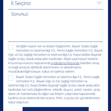
Verdiğim kişisel veri ve iletişim bilgilerimin, Bayek Tedavi Sağlık
Hizmetleri ve İşletmeciliği A.Ş., Penta Sağlık Hizmetleri A.Ş., Bayek
Ağız ve Diş Sağlığı Hizmetleri ve İşletmeciliği A.Ş. (hepsi birlikte Bayındır
Sağlık Grubu olarak anılacaktır) tarafından, 6698 sayılı Kişisel Verilerin
Korunması Kanunu kapsamında
Aydınlatma Metninde
belirtilen amaç
ve bağlı amaçlar dahilinde işlenmesine ve aktarılmasına
muvafakatettiğimi beyan, kabul ve taahhüt ederim.
Bayek Tedavi Sağlık Hizmetleri ve İşletmeciliği A.Ş., Penta Sağlık
Hizmetleri A.Ş., Bayek Ağız ve Diş Sağlığı Hizmetleri ve
İşletmeciliği A.Ş. (hepsi birlikte Bayındır Sağlık Grubu olarak anılacaktır)
tarafından her türlü bilgilendirme, etkinlik, duyuru, anket, tanıtım, açılış,
davet vb. hatırlatmaları ile diğer sair iletişim çalışmaları kapsamında
tarafıma ticari elektronik ileti (arama, SMS, e-posta vb.) gönderilmesini
kabul ediyorum.