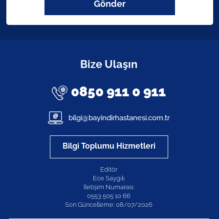
Gönder
Bize Ulaşın
0850 911 0 911
bilgi@bayindirhastanesi.com.tr
Bilgi Toplumu Hizmetleri
Editör
Ece Saygılı
İletişim Numarası:
0553 505 10 66
Son Güncelleme: 08/07/2026