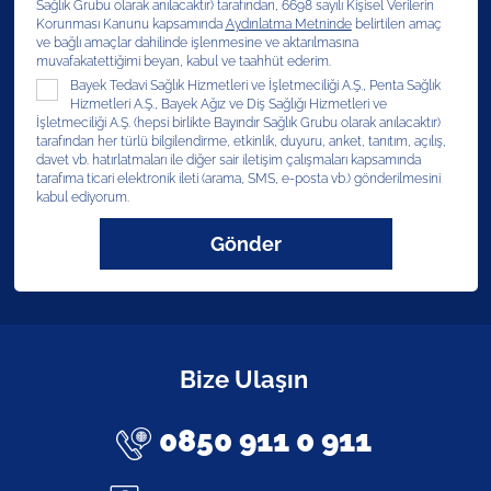
Sağlık Grubu olarak anılacaktır) tarafından, 6698 sayılı Kişisel Verilerin
Korunması Kanunu kapsamında
Aydınlatma Metninde
belirtilen amaç
ve bağlı amaçlar dahilinde işlenmesine ve aktarılmasına
muvafakatettiğimi beyan, kabul ve taahhüt ederim.
Bayek Tedavi Sağlık Hizmetleri ve İşletmeciliği A.Ş., Penta Sağlık
Hizmetleri A.Ş., Bayek Ağız ve Diş Sağlığı Hizmetleri ve
İşletmeciliği A.Ş. (hepsi birlikte Bayındır Sağlık Grubu olarak anılacaktır)
tarafından her türlü bilgilendirme, etkinlik, duyuru, anket, tanıtım, açılış,
davet vb. hatırlatmaları ile diğer sair iletişim çalışmaları kapsamında
tarafıma ticari elektronik ileti (arama, SMS, e-posta vb.) gönderilmesini
kabul ediyorum.
Gönder
Bize Ulaşın
0850 911 0 911