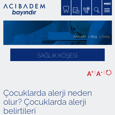
MENÜ
Anasayfa
Blog
Detay
SAĞLIK KÖŞESİ
+
-
A
|
A
|
Çocuklarda alerji neden
olur? Çocuklarda alerji
belirtileri