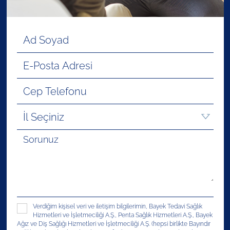
Verdiğim kişisel veri ve iletişim bilgilerimin, Bayek Tedavi Sağlık
Hizmetleri ve İşletmeciliği A.Ş., Penta Sağlık Hizmetleri A.Ş., Bayek
Ağız ve Diş Sağlığı Hizmetleri ve İşletmeciliği A.Ş. (hepsi birlikte Bayındır