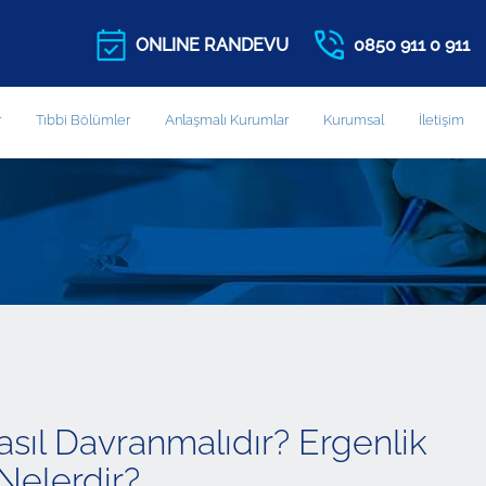
ONLINE RANDEVU
0850 911 0 911
r
Tıbbi Bölümler
Anlaşmalı Kurumlar
Kurumsal
İletişim
ıl Davranmalıdır? Ergenlik
Nelerdir?