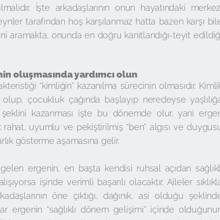
lmalıdır. İşte arkadaşlarının onun hayatındaki merkez
nler tarafından hoş karşılanmaz hatta bazen karşı bil
iğini aramakta, onunda en doğru kanıtlandığı-teyit edildiğ
iğinin oluşmasında yardımcı olun
teristiği “kimliğin” kazanılma sürecinin olmasıdır. Kimli
 olup, çocukluk çağında başlayıp neredeyse yaşlılığ
şeklini kazanması işte bu dönemde olur, yani erge
k rahat, uyumlu ve pekiştirilmiş “ben” algısı ve duygus
rlık gösterme aşamasına gelir.
elen ergenin, en başta kendisi ruhsal açıdan sağlıkl
şıyorsa işinde verimli başarılı olacaktır. Aileler sıklıkl
arkadaşlarının öne çıktığı, dağınık, asi olduğu şeklind
lar ergenin “sağlıklı dönem gelişimi” içinde olduğunu