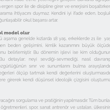
ergen spor ile de disipline girer ve enerjisini boşaltırke
 arama ihtiyacını duymaz. Kendini iyi ifade eden, boşlu
laşabilir okul başarısı artar.
ol model olur
ü aşama genelde kızlarda 18 yaş, erkeklerde 21 ile ya
gen beden gelişimini, kimlik kazanımını büyük ölçüd
nu belirlemiştir. Bu dönemin işlevi ise kim olduğunu
. Bu detaylar; neyi sevdiği-sevmediği, nasıl davranı
zgürlüğünün sınır ve sunumlarını bulma arayışlarıdır
ğerleri ölçüp tartmak kendi değerlerini oluşturmasıdır
e girerek kendi düşünsel ideolojik çizgisini oluşturm
ayacağını sorgulama ve pratiğinin yapılmasıdır. Tüm bunla
, öğretmenleri, spor, sanat antrenör ve ustaları, ülkesini