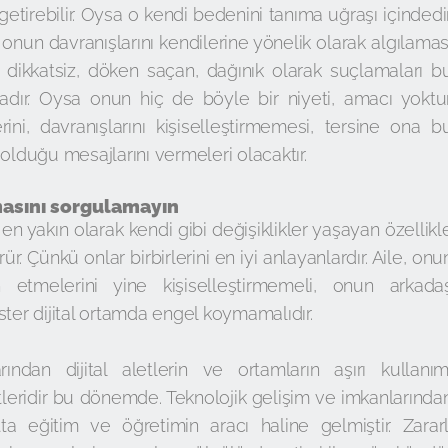
irebilir. Oysa o kendi bedenini tanıma uğraşı içindedir
in onun davranışlarını kendilerine yönelik olarak algılamas
dikkatsiz, döken saçan, dağınık olarak suçlamaları b
adır. Oysa onun hiç de böyle bir niyeti, amacı yoktur
ini, davranışlarını kişiselleştirmemesi, tersine ona b
olduğu mesajlarını vermeleri olacaktır.
lmasını sorgulamayın
 yakın olarak kendi gibi değişiklikler yaşayan özellikl
r. Çünkü onlar birbirlerini en iyi anlayanlardır. Aile, onu
ih etmelerini yine kişiselleştirmemeli, onun arkada
ster dijital ortamda engel koymamalıdır.
rından dijital aletlerin ve ortamların aşırı kullanım
tleridir bu dönemde. Teknolojik gelişim ve imkanlarında
ta eğitim ve öğretimin aracı haline gelmiştir. Zararl