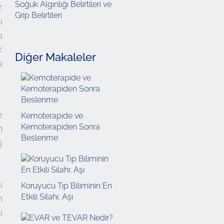
Soğuk Algınlığı Belirtileri ve
.
Grip Belirtileri
ı
u
.
Diğer Makaleler
u
e
Kemoterapide ve
Kemoterapiden Sonra
n
Beslenme
ş
ı
Koruyucu Tıp Biliminin En
Etkili Silahı: Aşı
n
ı