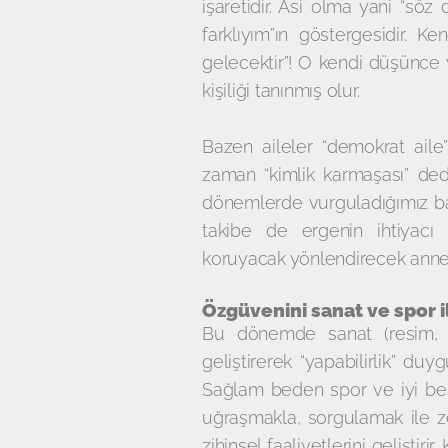
işaretidir. Asi olma yani “sö
farklıyım”ın göstergesidir. K
gelecektir”! O kendi düşünce v
kişiliği tanınmış olur.
Bazen aileler “demokrat aile
zaman “kimlik karmaşası” ded
dönemlerde vurguladığımız b
takibe de ergenin ihtiyacı 
koruyacak yönlendirecek ann
Özgüvenini sanat ve spor 
Bu dönemde sanat (resim, mü
geliştirerek “yapabilirlik” du
Sağlam beden spor ve iyi bes
uğraşmakla, sorgulamak ile z
zihinsel faaliyetlerini geliştiri