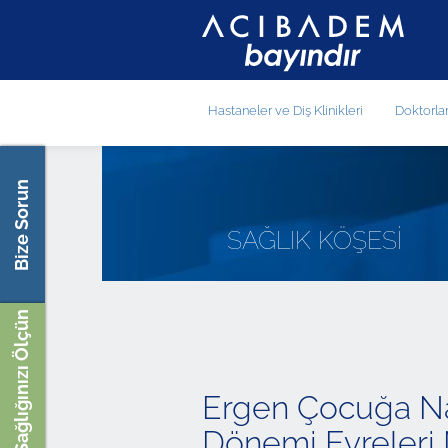
Hastaneler ve Diş Klinikleri
Doktorla
Bize Sorun
SAĞLIK KÖŞESİ
Sağlığınızı Ölçün
Ergen Çocuğa Nas
Dönemi Evreleri 