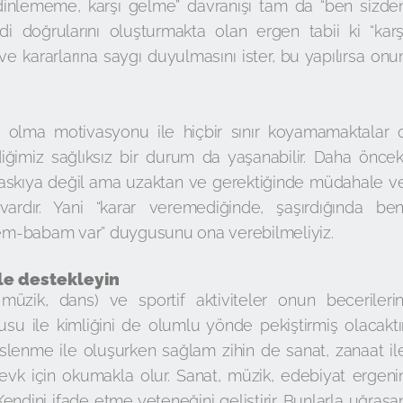
z dinlememe, karşı gelme” davranışı tam da “ben sizde
endi doğrularını oluşturmakta olan ergen tabii ki “karş
e kararlarına saygı duyulmasını ister, bu yapılırsa onu
” olma motivasyonu ile hiçbir sınır koyamamaktalar 
iğimiz sağlıksız bir durum da yaşanabilir. Daha öncek
askıya değil ama uzaktan ve gerektiğinde müdahale v
vardır. Yani “karar veremediğinde, şaşırdığında ben
em-babam var” duygusunu ona verebilmeliyiz.
ile destekleyin
zik, dans) ve sportif aktiviteler onun becerilerin
ygusu ile kimliğini de olumlu yönde pekiştirmiş olacaktır
lenme ile oluşurken sağlam zihin de sanat, zanaat il
evk için okumakla olur. Sanat, müzik, edebiyat ergeni
r. Kendini ifade etme yeteneğini geliştirir. Bunlarla uğraşa