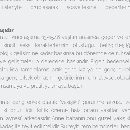
insleriyle gruplaşarak sosyalleşme becerilerin
aşıdır
ımız ikinci aşama 13-15,16 yaşları arasında geçer ve e
ikincil seks karakterlerinin oluştuğu, belirginleştiğ
olojik gelişim ne kadar baskınsa bu dönemde de ruhsal
 ve gelişmeler o derecede baskındır. Ergen bedensel
i oldukça tamamlamış artık genç kız ya da genç erke
da genç erkek olmasının getirilerinin hem işlevsel olara
umsamaya ve pratik yapmaya başlar.
ünme genç erkek olarak “yakışıklı” görünme arzusu v
 ki onun için kritik öneme haiz ortam yaşıtları yan
in “aynası” arkadaşıdır. Anne-babanın onu güzel-yakışıkl
adaş ile teyit edilmelidir. Bu teyit hem hemcinsleri he