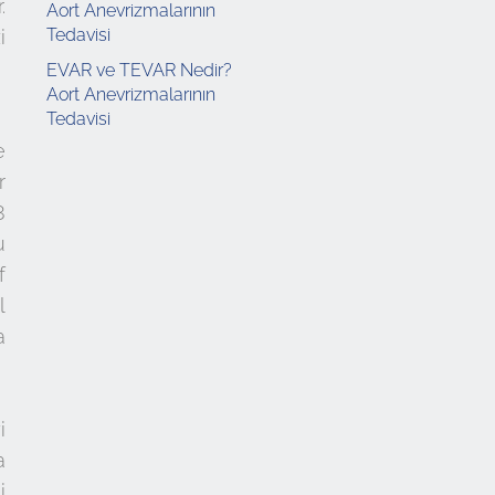
.
i
EVAR ve TEVAR Nedir?
Aort Anevrizmalarının
Tedavisi
e
r
8
u
f
l
a
i
a
i