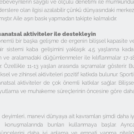
 ebeveynlerin saygılı ve ölçülü denetimi ile mümkündür
rslere olan ilgisi azalabilir çünkü dünyasındaki merkez
tır. Aile aşırı baskı yapmadan takipte kalmalıdır.
anatsal aktiviteler ile destekleyin
emli bir başka gelişme de ergenin bilişsel kapasite v
ir sistemi kaba gelişimini yaklaşık 4,5 yaşlarına kada
in ve aralamadaki düğümlenmeler ile kılıflanmalar 17-1
Özellikle 11-13 yaşları arasında sıçramalar gösterir. B
sel ve zihinsel aktiviteleri pozitif katkıda bulunur. Sporti
anatsal aktiviteler de çok önemli katkılar sağlar. Bilişse
i soyutlama ve muhakeme süreçlerinin öncesine göre dah
 ve deyimleri, manevi dünyaya ait kavramları şimdi daha iy
i konuşmalarında bunları kullanmaya başlar. Ayrıc
şüncelerini daha iyi anlama ve empati yapma niteliğ