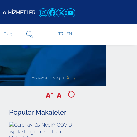
e-HİZMETLER
Blog
TR
EN
Anasayfa
Blog
Detay
+
-
A
|
A
|
Popüler Makaleler