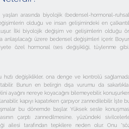
k) yaşları arasında biyolojik (bedensel-hormonal-ruhsal
eğişimlerin olduğu ve insan gelişimindeki en çalkantıl
ur. İlki biyolojik değişim ve gelişimlerin olduğu ö
a anlaşılacağı üzere bedensel değişimleri içerir. Boyu
iyete özel hormonal (ses değişikliği, tüylenme gibi.
 hızlı değişiklikler, ona denge ve kontrolü sağlamad
abilir. Bunun en belirgin dışa vurumu da sakarlıkla
lini ayağını nereye koyacağını bilemeyebilir, konuşurke
anabilir, kapıyı kapatırken çarpıyor zannedilebilir. İşte b
atışmalar bu dönemde başlar. Yüksek sesle konuşmas
sının çarptı zannedilmesine, yüzündeki sivilcelerl
eği ailesi tarafından tepkilere neden olur. Onu “sö