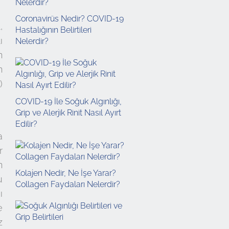
Coronavirüs Nedir? COVID-19
,
Hastalığının Belirtileri
ı
Nelerdir?
n
n
)
COVID-19 İle Soğuk Algınlığı,
Grip ve Alerjik Rinit Nasıl Ayırt
Edilir?
a
r
n
Kolajen Nedir, Ne İşe Yarar?
u
Collagen Faydaları Nelerdir?
ı
e
z