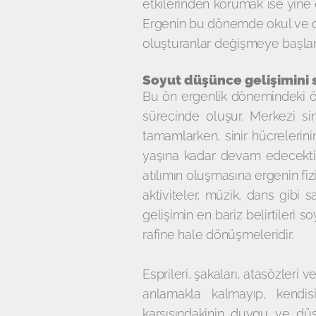
etkilerinden korumak ise yine
Ergenin bu dönemde okul ve de
oluşturanlar değişmeye başlamış
Soyut düşünce gelişimini s
Bu ön ergenlik dönemindeki ön
sürecinde oluşur. Merkezi sin
tamamlarken, sinir hücrelerin
yaşına kadar devam edecektir. 
atılımın oluşmasına ergenin fizik
aktiviteler, müzik, dans gibi s
gelişimin en bariz belirtiler
rafine hale dönüşmeleridir.
Esprileri, şakaları, atasözleri
anlamakla kalmayıp, kendis
karşısındakinin duygu ve dü