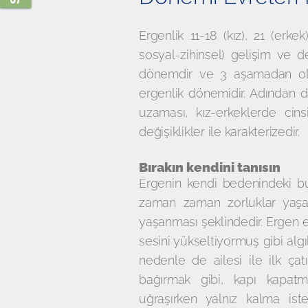
Ergenlik 11-18 (kız), 21 (erke
sosyal-zihinsel) gelişim ve d
dönemdir ve 3 aşamadan oluş
ergenlik dönemidir. Adından d
uzaması, kız-erkeklerde cins
değişiklikler ile karakterizedir.
Bırakın kendini tanısın
Ergenin kendi bedenindeki bu
zaman zaman zorluklar yaşat
yaşanması şeklindedir. Ergen e
sesini yükseltiyormuş gibi algıl
nedenle de ailesi ile ilk ç
bağırmak gibi, kapı kapatma
uğraşırken yalnız kalma ist