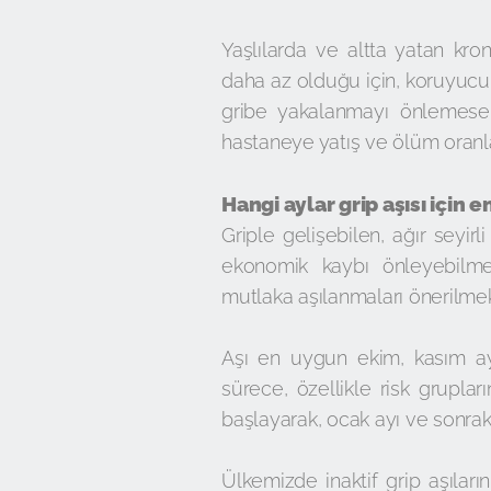
Yaşlılarda ve altta yatan kro
daha az olduğu için, koruyucul
gribe yakalanmayı önlemese d
hastaneye yatış ve ölüm oranla
Hangi aylar grip aşısı için
Griple gelişebilen, ağır seyir
ekonomik kaybı önleyebilmek
mutlaka aşılanmaları önerilmek
Aşı en uygun ekim, kasım ayl
sürece, özellikle risk grupla
başlayarak, ocak ayı ve sonrak
Ülkemizde inaktif grip aşıları