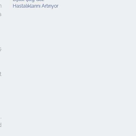
n
Hastalıklarını Artırıyor
a
ş
t
,
d