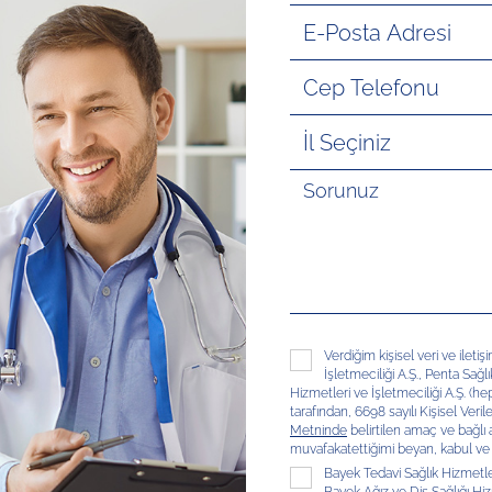
Verdiğim kişisel veri ve ileti
İşletmeciliği A.Ş., Penta Sağl
Hizmetleri ve İşletmeciliği A.Ş. (hep
tarafından, 6698 sayılı Kişisel V
Metninde
belirtilen amaç ve bağlı
muvafakatettiğimi beyan, kabul ve
Bayek Tedavi Sağlık Hizmetleri