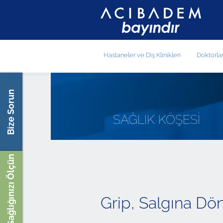
Hastaneler ve Diş Klinikleri
Doktorla
Bize Sorun
SAĞLIK KÖŞESİ
Sağlığınızı Ölçün
Grip, Salgına Dö