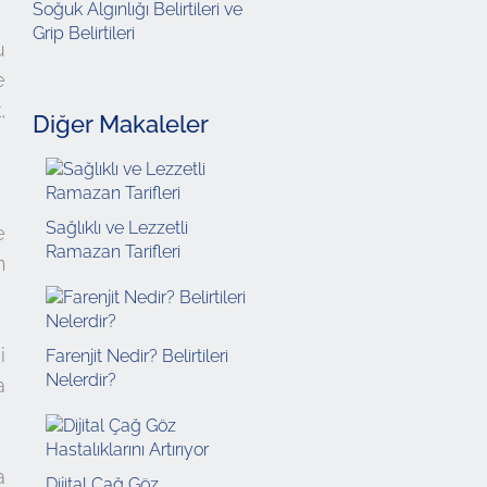
Soğuk Algınlığı Belirtileri ve
Grip Belirtileri
u
e
,
Diğer Makaleler
Sağlıklı ve Lezzetli
e
Ramazan Tarifleri
n
i
Farenjit Nedir? Belirtileri
Nelerdir?
a
a
Dijital Çağ Göz