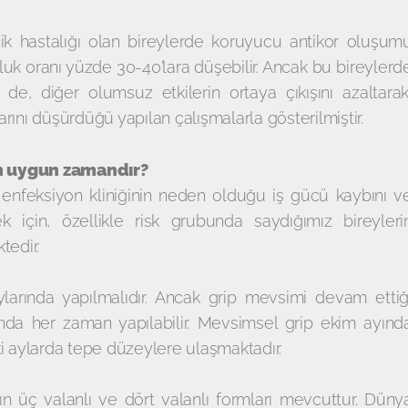
nik hastalığı olan bireylerde koruyucu antikor oluşum
uk oranı yüzde 30-40’lara düşebilir. Ancak bu bireylerd
e, diğer olumsuz etkilerin ortaya çıkışını azaltarak
rını düşürdüğü yapılan çalışmalarla gösterilmiştir.
 en uygun zamandır?
li enfeksiyon kliniğinin neden olduğu iş gücü kaybını v
 için, özellikle risk grubunda saydığımız bireyleri
tedir.
arında yapılmalıdır. Ancak grip mevsimi devam ettiğ
rında her zaman yapılabilir. Mevsimsel grip ekim ayınd
i aylarda tepe düzeylere ulaşmaktadır.
nın üç valanlı ve dört valanlı formları mevcuttur. Düny