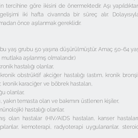
n tercihine göre ikisini de önermektedir. Aşı yapıldıkta
elişimi iki hafta civarında bir süreç alır. Dolayısıyl
amadan önce aşılanmak gereklidir.
r (bu yaş grubu 50 yaşına düşürülmüştür. Amaç 50-64 ya
n mutlaka aşılanmış olmalarıdır.)
onik hastalığı olanlar,
 kronik obstrüktif akciğer hastalığı (astım, kronik bronşi
er, kronik karaciğer ve böbrek hastaları,
u olanlar,
ı, yakın temasta olan ve bakımını üstlenen kişiler,
mmünolojik) hastalığı olanlar,
mış olan hastalar (HIV/AIDS hastaları, kanser hastaları
pılanlar, kemoterapi, radyoterapi uygulananlar, steroi