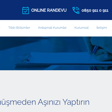
ONLINE RANDEVU
0850 911 0 911
r
Tıbbi Bölümler
Anlaşmalı Kurumlar
Kurumsal
İletişim
nüşmeden Aşınızı Yaptırın