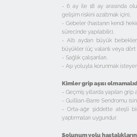
- 6 ay ile 18 ay arasında olu
gelişim riskini azaltmak için),
- Gebeler (hastanın kendi heki
sürecinde yapılabilir.),
- Altı aydan büyük bebekler (
büyükler (üç valanlı veya dört va
- Sağlık çalışanları,
- Aşı yoluyla korunmak isteyen t
Kimler grip aşısı olmamalıd
- Geçmiş yıllarda yapılan grip a
- Guillian-Barre Sendromu (sinir
- Orta-ağır şiddette ateşli bir
yaptırmaları uygundur.
Solunum yolu hastalıklarınd