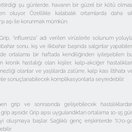
ettirdiği şu günlerde, havanın bir güzel bir kötü olmas
en oluyor. Özellikle kalabalık ortamlarda daha sı
arşı aşı ile korunmak mümkün.
Grip, “influenza” adı verilen virüslerle solunum yoluyl
nbahar sonu, kış ve ilkbahar başında salgınlar yapabile
ylerde ortalama bir haftada kendiliğinden iyileşebilen b
 kronik hastalığı olan kişiler, kalp-akciğer hastalıkları
zliği olanlar ve yaşlılarda zatürre, kalp kası iltihabı v
lümle sonuçlanabilecek komplikasyonlarla seyredebilir.
enen grip ve sonrasında gelişebilecek hastalıklarda
 grip aşısıdır. Grip aşısı uygulandıktan ortalama 10-15 gü
i oluşmaya başlar. Sağlıklı genç erişkinlerde %70-9
bilir.