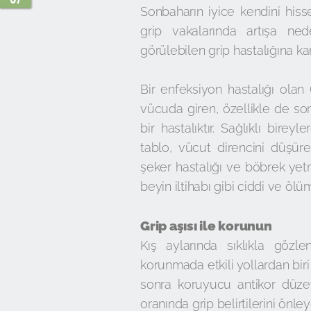
Sonbaharın iyice kendini hiss
grip vakalarında artışa ned
görülebilen grip hastalığına k
Bir enfeksiyon hastalığı olan 
vücuda giren, özellikle de so
bir hastalıktır. Sağlıklı bire
tablo, vücut direncini düşüren
şeker hastalığı ve böbrek yetme
beyin iltihabı gibi ciddi ve ö
Grip aşısı ile korunun
Kış aylarında sıklıkla gözl
korunmada etkili yollardan biri
sonra koruyucu antikor düzey
oranında grip belirtilerini önleye