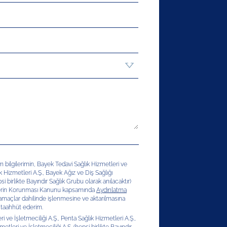
şim bilgilerimin, Bayek Tedavi Sağlık Hizmetleri ve
ık Hizmetleri A.Ş., Bayek Ağız ve Diş Sağlığı
si birlikte Bayındır Sağlık Grubu olarak anılacaktır)
erilerin Korunması Kanunu kapsamında
Aydınlatma
 amaçlar dahilinde işlenmesine ve aktarılmasına
 taahhüt ederim.
 ve İşletmeciliği A.Ş., Penta Sağlık Hizmetleri A.Ş.,