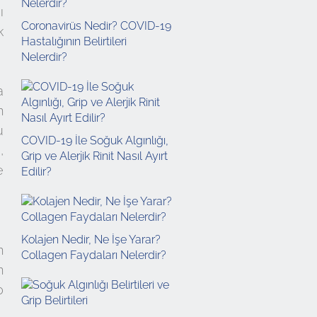
ı
Coronavirüs Nedir? COVID-19
k
Hastalığının Belirtileri
Nelerdir?
a
n
u
COVID-19 İle Soğuk Algınlığı,
,
Grip ve Alerjik Rinit Nasıl Ayırt
e
Edilir?
Kolajen Nedir, Ne İşe Yarar?
n
Collagen Faydaları Nelerdir?
n
0