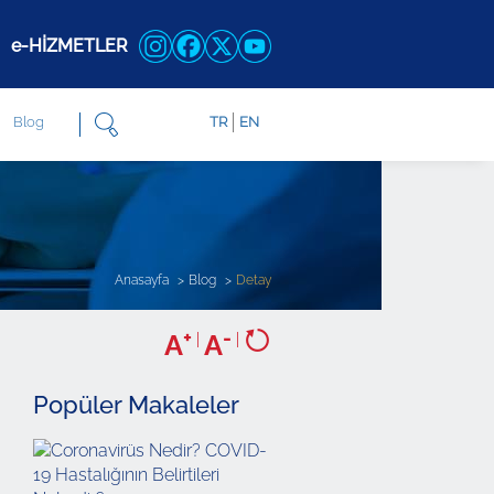
e-HİZMETLER
Blog
TR
EN
Anasayfa
Blog
Detay
+
-
A
|
A
|
Popüler Makaleler