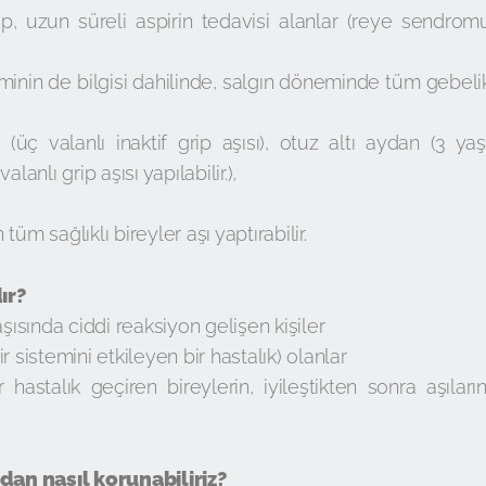
p, uzun süreli aspirin tedavisi alanlar (reye sendrom
minin de bilgisi dahilinde, salgın döneminde tüm gebeli
üç valanlı inaktif grip aşısı), otuz altı aydan (3 yaş
lanlı grip aşısı yapılabilir.),
üm sağlıklı bireyler aşı yaptırabilir.
ır?
şısında ciddi reaksiyon gelişen kişiler
 sistemini etkileyen bir hastalık) olanlar
 hastalık geçiren bireylerin, iyileştikten sonra aşıların
an nasıl korunabiliriz?