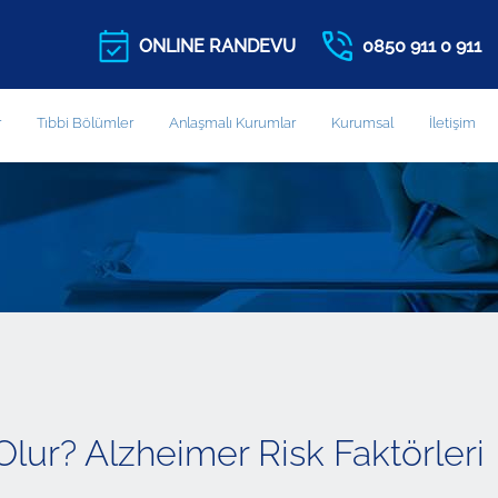
ONLINE RANDEVU
0850 911 0 911
r
Tıbbi Bölümler
Anlaşmalı Kurumlar
Kurumsal
İletişim
ur? Alzheimer Risk Faktörleri