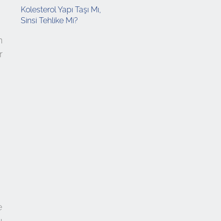
Kolesterol Yapı Taşı Mı,
Sinsi Tehlike Mi?
n
r
e
u