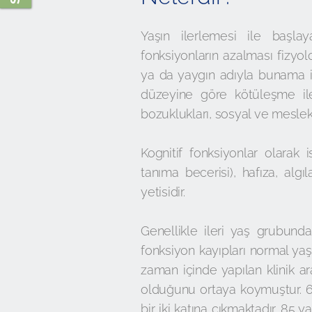
Yaşın ilerlemesi ile başla
fonksiyonların azalması fizy
ya da yaygın adıyla bunama ise
düzeyine göre kötüleşme ile
bozuklukları, sosyal ve meslek
Kognitif fonksiyonlar olarak i
tanıma becerisi), hafıza, al
yetisidir.
Genellikle ileri yaş grubund
fonksiyon kayıpları normal ya
zaman içinde yapılan klinik a
olduğunu ortaya koymuştur. 65
bir iki katına çıkmaktadır. 85