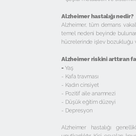
Alzheimer hastalığı nedir?
Alzheimer, tüm demans vakalar
temel nedeni beyinde bulunan b
hücrelerinde işlev bozukluğu v
Alzheimer riskini arttıran f
-
Yaş
- Kafa travması
- Kadın cinsiyet
- Pozitif aile anamnezi
- Düşük eğitim düzeyi
- Depresyon
Alzheimer hastalığı genelli
unutkanlıktır. Kişi eşyaları k