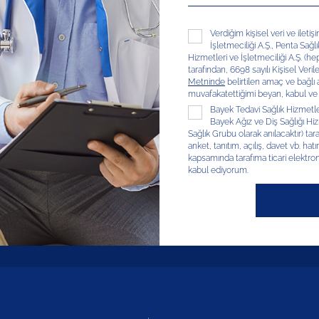
Verdiğim kişisel veri ve ileti
İşletmeciliği A.Ş., Penta Sağl
Hizmetleri ve İşletmeciliği A.Ş. (hep
tarafından, 6698 sayılı Kişisel V
Metninde
belirtilen amaç ve bağlı
muvafakatettiğimi beyan, kabul ve
Bayek Tedavi Sağlık Hizmetleri
Bayek Ağız ve Diş Sağlığı Hizm
Sağlık Grubu olarak anılacaktır) tar
anket, tanıtım, açılış, davet vb. hatır
kapsamında tarafıma ticari elektron
kabul ediyorum.