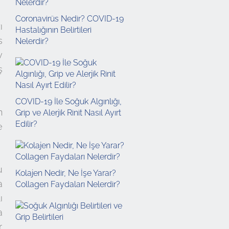
Coronavirüs Nedir? COVID-19
ı
Hastalığının Belirtileri
s
Nelerdir?
v
ş
COVID-19 İle Soğuk Algınlığı,
n
Grip ve Alerjik Rinit Nasıl Ayırt
Edilir?
e
u
Kolajen Nedir, Ne İşe Yarar?
a
Collagen Faydaları Nelerdir?
ı
a
.