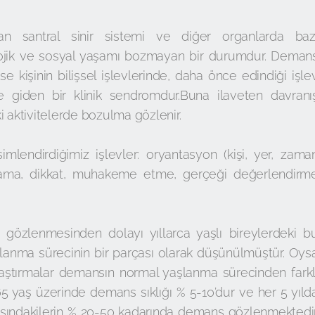
yan santral sinir sistemi ve diğer organlarda baz
olojik ve sosyal yaşamı bozmayan bir durumdur. Deman
 kişinin bilişsel işlevlerinde, daha önce edindiği işle
 giden bir klinik sendromdur.Buna ilaveten davranı
i aktivitelerde bozulma gözlenir.
simlendirdiğimiz işlevler: oryantasyon (kişi, yer, zama
gılama, dikkat, muhakeme etme, gerçeği değerlendirm
a gözlenmesinden dolayı yıllarca yaşlı bireylerdeki b
şlanma sürecinin bir parçası olarak düşünülmüştür. Oys
raştırmalar demansın normal yaşlanma sürecinden farkl
 yaş üzerinde demans sıklığı % 5-10’dur ve her 5 yıld
 yaşındakilerin % 20-50 kadarında demans gözlenmektedir