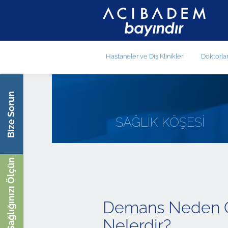
Hastaneler ve Diş Klinikleri
Doktorla
Bize Sorun
SAĞLIK KÖŞESİ
Sağlığınızı Ölçün
Demans Neden Ol
Nelerdir?