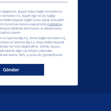
şim bilgilerimin, Bayek Tedavi Sağlık Hizmetleri ve
ık Hizmetleri A.Ş., Bayek Ağız ve Diş Sağlığı
si birlikte Bayındır Sağlık Grubu olarak anılacaktır)
erilerin Korunması Kanunu kapsamında
Aydınlatma
 amaçlar dahilinde işlenmesine ve aktarılmasına
 taahhüt ederim.
 ve İşletmeciliği A.Ş., Penta Sağlık Hizmetleri A.Ş.,
etleri ve İşletmeciliği A.Ş. (hepsi birlikte Bayındır
afından her türlü bilgilendirme, etkinlik, duyuru,
latmaları ile diğer sair iletişim çalışmaları
ik ileti (arama, SMS, e-posta vb.) gönderilmesini
Gönder