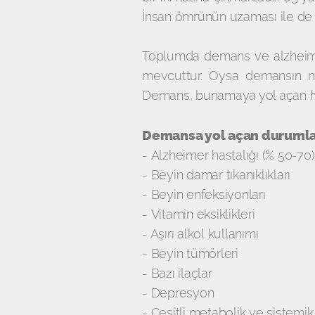
İnsan ömrünün uzaması ile de d
Toplumda demans ve alzheimer 
mevcuttur. Oysa demansın ned
Demans, bunamaya yol açan hast
Demansa yol açan durumlar
- Alzheimer hastalığı (% 50-70)
- Beyin damar tıkanıklıkları
- Beyin enfeksiyonları
- Vitamin eksiklikleri
- Aşırı alkol kullanımı
- Beyin tümörleri
- Bazı ilaçlar
- Depresyon
- Çeşitli metabolik ve sistemik 