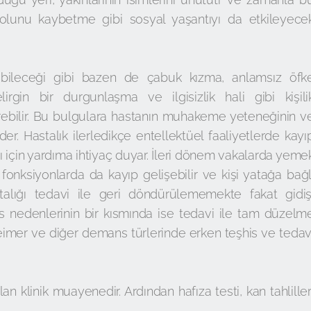
 yolunu kaybetme gibi sosyal yaşantıyı da etkileyece
yabileceği gibi bazen de çabuk kızma, anlamsız öfk
lirgin bir durgunlaşma ve ilgisizlik hali gibi kişili
terebilir. Bu bulgulara hastanın muhakeme yeteneğinin v
der. Hastalık ilerledikçe entellektüel faaliyetlerde kayı
arı için yardıma ihtiyaç duyar. İleri dönem vakalarda yeme
nksiyonlarda da kayıp gelişebilir ve kişi yatağa bağl
stalığı tedavi ile geri döndürülememekte fakat gidiş
s nedenlerinin bir kısmında ise tedavi ile tam düzelm
mer ve diğer demans türlerinde erken teşhis ve tedav
n klinik muayenedir. Ardından hafıza testi, kan tahliller
.