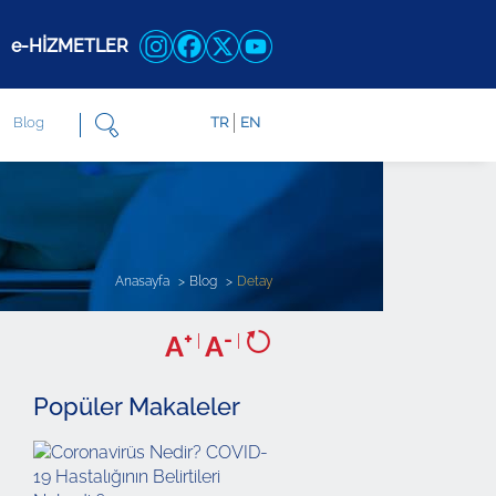
e-HİZMETLER
Blog
TR
EN
Anasayfa
Blog
Detay
+
-
A
|
A
|
Popüler Makaleler