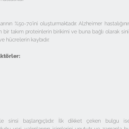
ının %50-70’ini oluşturmaktadır. Alzheimer hastalığını
ir takım proteinlerin birikimi ve buna bağlı olarak sini
e hücrelerin kaybıdır.
aktörler:
kle sinsi başlangıçlıdır. İlk dikket çeken bulgu is
oyduğu yeri, yakınlarının isimlerini unututr ve zamanla b