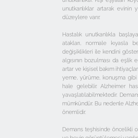
unutkanlıklar artarak evinin
düzeylere varır.
Hastalık unutkanlıkla başla
atakları, normale kıyasla be
değişiklikleri ile kendini gös
algısının bozulması da eşlik e
artar ve kişisel bakım ihtiyaçl
yeme, yürüme, konuşma gibi fo
hale gelebilir. Alzheimer ha
yavaşlatılabilmektedir. Deman
mümkündür. Bu nedenle Alzhei
önemlidir.
Demans teşhisinde öncelikli ola
ve beyin görüntülemesi yapılır