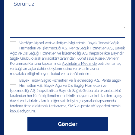
Verdiğim kişisel veri ve iletişim bilgilerimin, Bayek Tedavi Sağlık
Hizmetleri ve İşletmeciliği A.Ş., Penta Sağlık Hizmetleri A.Ş., Bayek
Ağız ve Diş Sağlığı Hizmetleri ve İşletmeciliği A.Ş. (hepsi birlikte Bayındır
Sağlık Grubu olarak anılacaktır) tarafından, 6698 sayılı Kişisel Verilerin
Korunması Kanunu kapsamında
Aydınlatma Metninde
belirtilen amaç
ve bağlı amaçlar dahilinde işlenmesine ve aktarılmasına
muvafakatettiğimi beyan, kabul ve taahhüt ederim.
Bayek Tedavi Sağlık Hizmetleri ve İşletmeciliği A.Ş., Penta Sağlık
Hizmetleri A.Ş., Bayek Ağız ve Diş Sağlığı Hizmetleri ve
İşletmeciliği A.Ş. (hepsi birlikte Bayındır Sağlık Grubu olarak anılacaktır)
tarafından her türlü bilgilendirme, etkinlik, duyuru, anket, tanıtım, açılış,
davet vb. hatırlatmaları ile diğer sair iletişim çalışmaları kapsamında
tarafıma ticari elektronik ileti (arama, SMS, e-posta vb.) gönderilmesini
kabul ediyorum.
Gönder