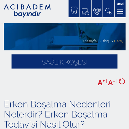
MENÜ
Anasayfa
Blog
Detay
SAĞLIK KÖŞESİ
+
-
A
|
A
|
Erken Boşalma Nedenleri
Nelerdir? Erken Boşalma
Tedavisi Nasıl Olur?