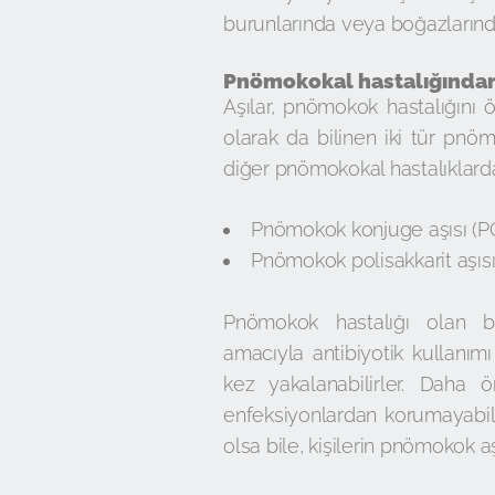
burunlarında veya boğazlarında 
Pnömokokal hastalığından
Aşılar, pnömokok hastalığını 
olarak da bilinen iki tür pnöm
diğer pnömokokal hastalıklard
Pnömokok konjuge aşısı (P
Pnömokok polisakkarit aşıs
Pnömokok hastalığı olan bir
amacıyla antibiyotik kullanım
kez yakalanabilirler. Daha 
enfeksiyonlardan korumayabil
olsa bile, kişilerin pnömokok aş