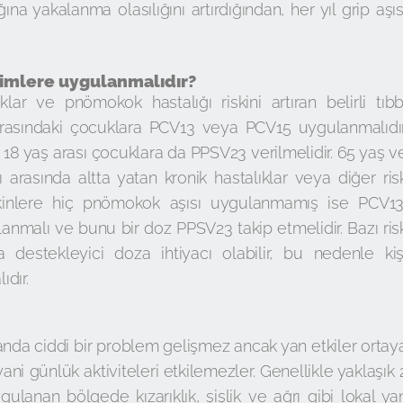
a yakalanma olasılığını artırdığından, her yıl grip aşıs
kimlere uygulanmalıdır?
r ve pnömokok hastalığı riskini artıran belirli tıbb
arasındaki çocuklara PCV13 veya PCV15 uygulanmalıdır
le 18 yaş arası çocuklara da PPSV23 verilmelidir. 65 yaş v
 arasında altta yatan kronik hastalıklar veya diğer ris
işkinlere hiç pnömokok aşısı uygulanmamış ise PCV13
nmalı ve bunu bir doz PPSV23 takip etmelidir. Bazı ris
a destekleyici doza ihtiyacı olabilir, bu nedenle kiş
dır.
nda ciddi bir problem gelişmez ancak yan etkiler ortay
, yani günlük aktiviteleri etkilemezler. Genellikle yaklaşık 
gulanan bölgede kızarıklık, şişlik ve ağrı gibi lokal ya