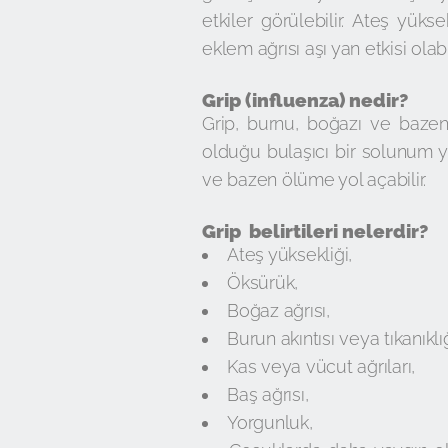
etkiler görülebilir. Ateş yüksek
eklem ağrısı aşı yan etkisi ola
Grip (influenza) nedir?
Grip, burnu, boğazı ve bazen
olduğu bulaşıcı bir solunum yol
ve bazen ölüme yol açabilir.
Grip belirtileri nelerdir?
Ateş yüksekliği,
Öksürük,
Boğaz ağrısı,
Burun akıntısı veya tıkanıklığ
Kas veya vücut ağrıları,
Baş ağrısı,
Yorgunluk,