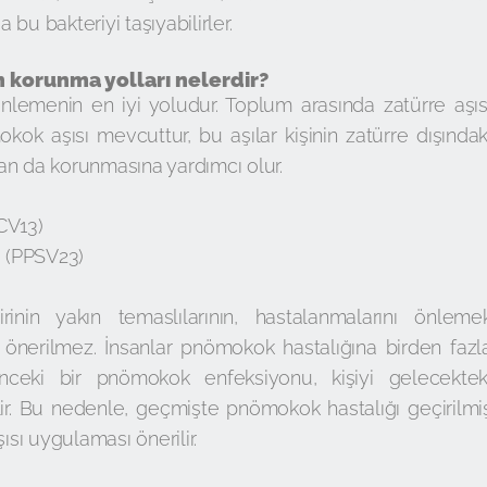
bu bakteriyi taşıyabilirler.
 korunma yolları nelerdir?
önlemenin en iyi yoludur. Toplum arasında zatürre aşıs
okok aşısı mevcuttur, bu aşılar kişinin zatürre dışındak
an da korunmasına yardımcı olur.
CV13)
ı (PPSV23)
inin yakın temaslılarının, hastalanmalarını önleme
ı önerilmez. İnsanlar pnömokok hastalığına birden fazl
önceki bir pnömokok enfeksiyonu, kişiyi gelecektek
ir. Bu nedenle, geçmişte pnömokok hastalığı geçirilmi
ısı uygulaması önerilir.