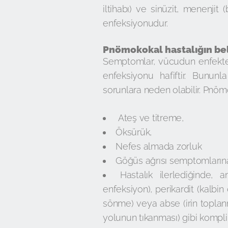
iltihabı) ve sinüzit, menenjit
enfeksiyonudur.
Pnömokokal hastalığın beli
Semptomlar, vücudun enfekte 
enfeksiyonu hafiftir. Bununl
sorunlara neden olabilir. Pnöm
Ateş ve titreme,
Öksürük,
Nefes almada zorluk
Göğüs ağrısı semptomların
Hastalık ilerlediğinde
enfeksiyon), perikardit (kalbin 
sönme) veya abse (irin toplan
yolunun tıkanması) gibi kompli