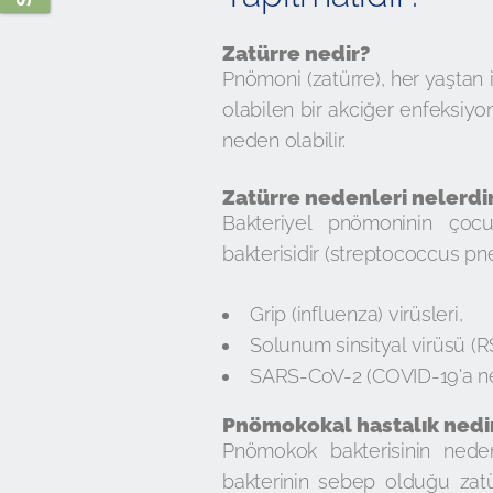
Zatürre nedir?
Pnömoni (zatürre), her yaştan 
olabilen bir akciğer enfeksiyo
neden olabilir.
Zatürre nedenleri nelerdi
Bakteriyel pnömoninin çoc
bakterisidir (streptococcus pn
Grip (influenza) virüsleri,
Solunum sinsityal virüsü (R
SARS-CoV-2 (COVID-19'a nede
Pnömokokal hastalık nedi
Pnömokok bakterisinin neden
bakterinin sebep olduğu zatür