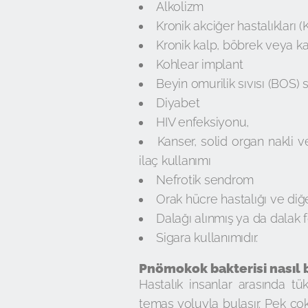
Alkolizm
Kronik akciğer hastalıkları
Kronik kalp, böbrek veya ka
Kohlear implant
Beyin omurilik sıvısı (BOS) sı
Diyabet
HIV enfeksiyonu,
Kanser, solid organ nakli v
ilaç kullanımı
Nefrotik sendrom
Orak hücre hastalığı ve di
Dalağı alınmış ya da dalak 
Sigara kullanımıdır.
Pnömokok bakterisi nasıl 
Hastalık insanlar arasında t
temas yoluyla bulaşır. Pek ço