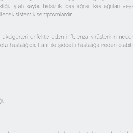
liği, iştah kaybı, halsizlik, baş ağrısı, kas ağrıları vey
bilecek sistemik semptomlardır.
 akciğerleri enfekte eden influenza virüslerinin nede
u hastalığıdır. Hafif ile şiddetli hastalığa neden olabili
ı,