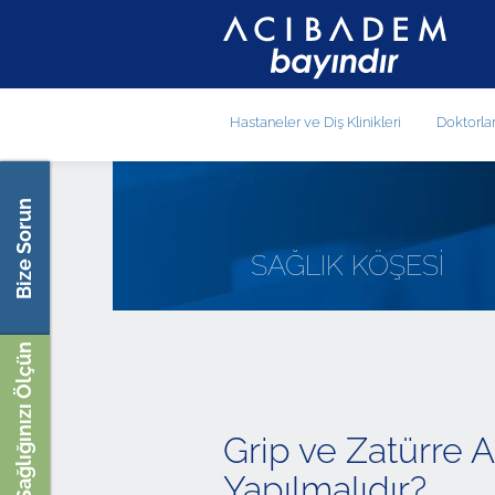
Hastaneler ve Diş Klinikleri
Doktorla
Bize Sorun
SAĞLIK KÖŞESİ
Sağlığınızı Ölçün
Grip ve Zatürre 
Yapılmalıdır?