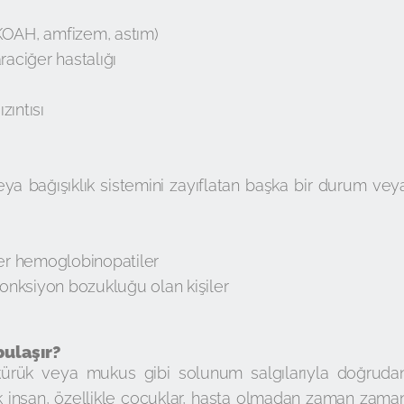
 (KOAH, amfizem, astım)
raciğer hastalığı
zıntısı
eya bağışıklık sistemini zayıflatan başka bir durum vey
ğer hemoglobinopatiler
fonksiyon bozukluğu olan kişiler
bulaşır?
ükürük veya mukus gibi solunum salgılarıyla doğruda
k insan, özellikle çocuklar, hasta olmadan zaman zama