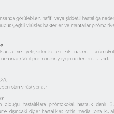
insanda görülebilen, hafif veya şiddetli hastalığa nede
nudur. Çeşitli virüsler, bakteriler ve mantarlar pnömoniy
r?
uklarda ve yetişkinlerde en sık nedeni, pnömoko
eumoniae). Viral pnömoninin yaygın nedenleri arasında:
SV),
n olan virüs) yer alır.
r?
 olduğu hastalıklara pnömokokal hastalık denir. B
re dışındaki diğer hastalıklar, otitis media (orta kula