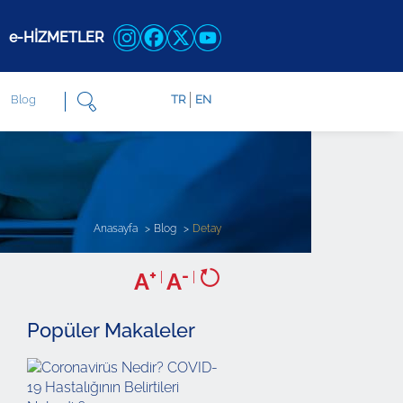
e-HİZMETLER
Blog
TR
EN
Anasayfa
Blog
Detay
+
-
A
|
A
|
Popüler Makaleler