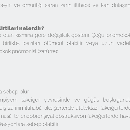
 (beyin ve omuriliği saran zarın iltihabı) ve kan dolaşım
rtileri nelerdir?
olan kısmına göre değişiklik gösterir. Çoğu pnömoko
a birlikte, bazıları ölümcül olabilir veya uzun vadel
okok pnömonisi (zatürre):
a sebep olur.
, ampiyem (akciğer çevresinde ve göğüs boşluğund
dış zarının iltihabı), akciğerlerde atelektazi (akciğerlerd
ması) ile endobronşiyal obstrüksiyon (akciğerlerde hav
kasyonlara sebep olabilir.