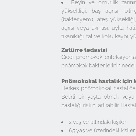
Beyin ve omurilik zarın
yüksekliği, baş ağrısı, bil
(bakteriyemi), ateş yüksekliği,
ağrısı veya akıntısı, uyku hal
tıkanıklığı, tat ve koku kaybı, y
Zatürre tedavisi
Ciddi pnömokok enfeksiyonları
pnömokok bakterilerinin neden o
Pnömokokal hastalık için k
Herkes pnömokokal hastalığa y
Belirli bir yaşta olmak veya
hastalığı riskini artırabilir. Hast
2 yaş ve altındaki kişiler
65 yaş ve üzerindeki kişiler