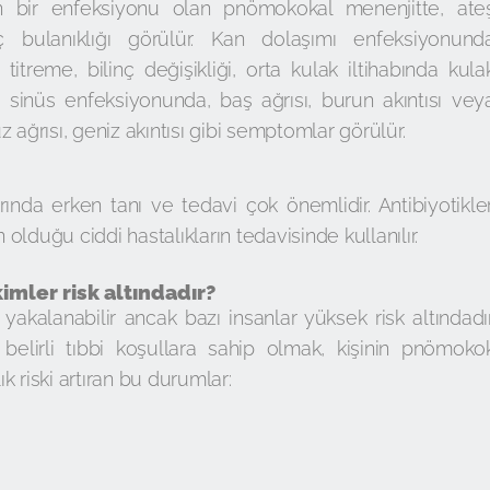
ın bir enfeksiyonu olan pnömokokal menenjitte, ate
inç bulanıklığı görülür. Kan dolaşımı enfeksiyonund
 titreme, bilinç değişikliği, orta kulak iltihabında kula
i, sinüs enfeksiyonunda, baş ağrısı, burun akıntısı vey
üz ağrısı, geniz akıntısı gibi semptomlar görülür.
nda erken tanı ve tedavi çok önemlidir. Antibiyotikler
lduğu ciddi hastalıkların tedavisinde kullanılır.
imler risk altındadır?
akalanabilir ancak bazı insanlar yüksek risk altındadır
 belirli tıbbi koşullara sahip olmak, kişinin pnömoko
alık riski artıran bu durumlar: