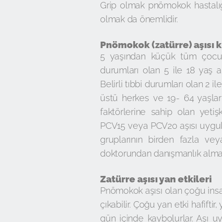
Grip olmak pnömokok hastalığın
olmak da önemlidir.
Pnömokok (zatürre) aşısı 
5 yaşından küçük tüm çocukla
durumları olan 5 ile 18 yaş 
Belirli tıbbi durumları olan 2 i
üstü herkes ve 19- 64 yaşları
faktörlerine sahip olan yet
PCV15 veya PCV20 aşısı uygula
gruplarının birden fazla vey
doktorundan danışmanlık almalı
Zatürre aşısı yan etkileri
Pnömokok aşısı olan çoğu insa
çıkabilir. Çoğu yan etki hafiftir
gün içinde kaybolurlar. Aşı uy